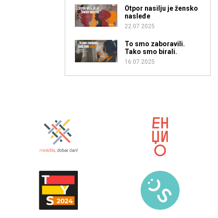
Otpor nasilju je žensko
nasleđe
22.07.2025
To smo zaboravili.
Tako smo birali.
16.07.2025