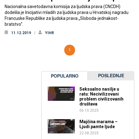
Nacionalna savetodavna komisija za ljudska prava (CNCDH)
dodelila je Inicijativi mladih za ljudska prava u Hrvatskoj nagradu
Francuske Republike za ljudska prava „Sloboda-jednakost-
bratstvo“.
11.12.2019
YIHR
1
POSLEDNJE
POPULARNO
Seksualno nasilje u
ratu: Necivilizovani
problem civilizovanih
društava
06.10.2025
Majčina marama –
Ljudi pamte ljude
22.08.2025