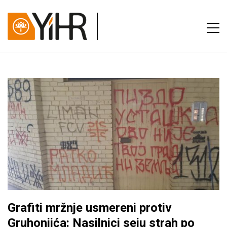
Grafiti mržnje usmereni protiv
Gruhonjića: Nasilnici seju strah po