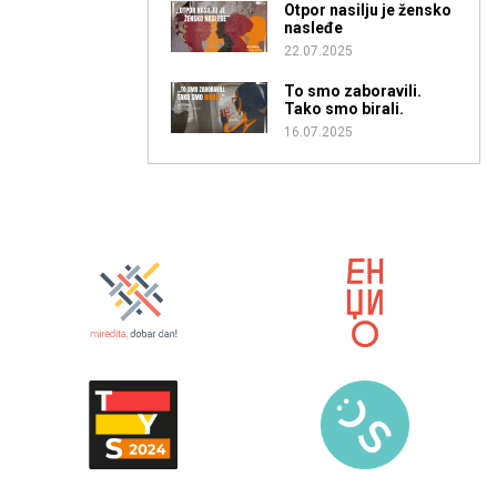
Otpor nasilju je žensko
nasleđe
22.07.2025
To smo zaboravili.
Tako smo birali.
16.07.2025