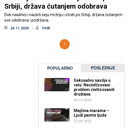
Srbiji, država ćutanjem odobrava
Dok nasilnici i nacisti seju mržnju i strah po Srbiji, država ćutanjem
sve odobrava i podržava.
24.11.2020
YIHR
1
POSLEDNJE
POPULARNO
Seksualno nasilje u
ratu: Necivilizovani
problem civilizovanih
društava
06.10.2025
Majčina marama –
Ljudi pamte ljude
22.08.2025