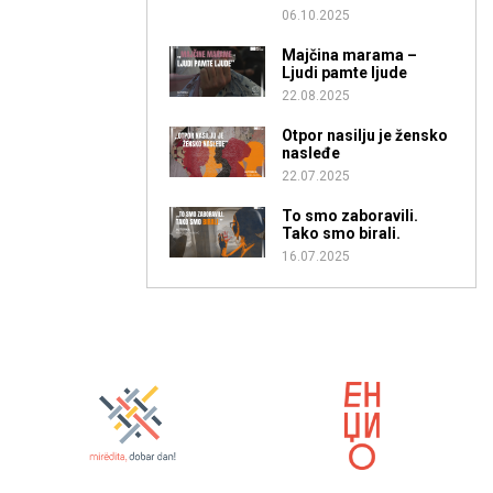
06.10.2025
Majčina marama –
Ljudi pamte ljude
22.08.2025
Otpor nasilju je žensko
nasleđe
22.07.2025
To smo zaboravili.
Tako smo birali.
16.07.2025