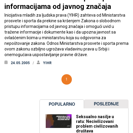
informacijama od javnog značaja
Inicijativa mladih za ljudska prava (YIHR) zahteva od Ministarstva
prosvete i sporta da prekine sa kršenjem Zakona o slobodnom
pristupu informacijama od javnog značaja i omogući uvid u
tražene informacije i dokumente kao i da upozna javnost sa
ovlašćenim licima u ministarstvu koja su odgovorna za
nepoštovanje zakona. Odnos Ministarstva prosvete i sporta prema
ovom zakonu ozbiljno ugrožava vladavinu prava u Srbiji i
onemogućava uspostavljanje pravne države.
24.05.2005
YIHR
1
POSLEDNJE
POPULARNO
Seksualno nasilje u
ratu: Necivilizovani
problem civilizovanih
društava