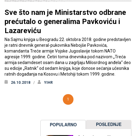
Sve što nam je Ministarstvo odbrane
prećutalo o generalima Pavkoviću i
Lazareviću
Na Sajmu knjiga u Beogradu 22. oktobra 2018. godine predstavljen
je ratni dnevnik general-pukovnika Nebojše Pavkovića,
komandanta Treće armije Vojske Jugoslavije tokom NATO
agresije 1999. godine. Četiri toma dnevnika pod nazivom „Treća
armija sedamdeset osam dana u zagrljaju Milosrdnog anđela“ deo
su edicije „Ratnik“ od sedam knjiga, koje donose sećanja učesnika
ratnih događanja na Kosovu i Metohiji tokom 1999. godine.
26.10.2018
YIHR
1
POSLEDNJE
POPULARNO