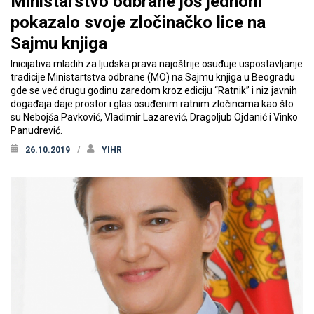
Ministarstvo odbrane još jednom
pokazalo svoje zločinačko lice na
Sajmu knjiga
Inicijativa mladih za ljudska prava najoštrije osuđuje uspostavljanje
tradicije Ministartstva odbrane (MO) na Sajmu knjiga u Beogradu
gde se već drugu godinu zaredom kroz ediciju “Ratnik” i niz javnih
događaja daje prostor i glas osuđenim ratnim zločincima kao što
su Nebojša Pavković, Vladimir Lazarević, Dragoljub Ojdanić i Vinko
Panudrević.
26.10.2019
YIHR