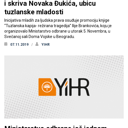
i skriva Novaka Đukića, ubicu
tuzlanske mladosti
Inicijativa mladih za ljudska prava osuđuje promociju knjige
“Tuzlanska kapija- režirana tragedija” Ilije Brankovića, koju je
organizovalo Ministarstvo odbrane u utorak 5. Novembra, u
Svečanoj sali Doma Vojske u Beogradu.
07.11.2019
YIHR