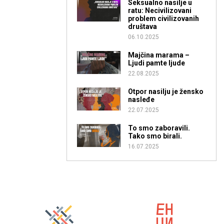
Seksualno nasilje u
ratu: Necivilizovani
problem civilizovanih
društava
06.10.2025
Majčina marama –
Ljudi pamte ljude
22.08.2025
Otpor nasilju je žensko
nasleđe
22.07.2025
To smo zaboravili.
Tako smo birali.
16.07.2025