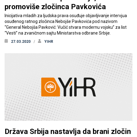
promoviše zločinca Pavkovića
Inicijativa mladih za ljudska prava osuđuje objavljivanje intervjua
osuđenog ratnog zločinca Nebojše Pavkovića pod nazivom
“General Nebojša Pavković: Vučić stvara modernu vojsku” za list
“Vesti” na zvaničnom sajtu Ministarstva odbrane Srbije.
27.03.2020
YIHR
Država Srbija nastavlja da brani zločin