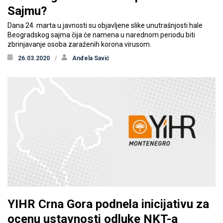
Sajmu?
Dana 24. marta u javnosti su objavljene slike unutrašnjosti hale
Beogradskog sajma čija će namena u narednom periodu biti
zbrinjavanje osoba zaraženih korona virusom.
26.03.2020
Anđela Savić
YIHR Crna Gora podnela inicijativu za
ocenu ustavnosti odluke NKT-a