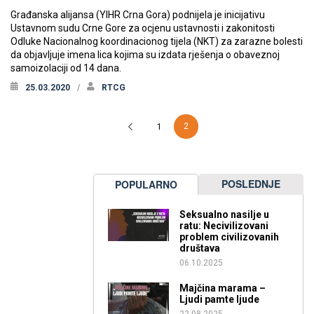
Građanska alijansa (YIHR Crna Gora) podnijela je inicijativu
Ustavnom sudu Crne Gore za ocjenu ustavnosti i zakonitosti
Odluke Nacionalnog koordinacionog tijela (NKT) za zarazne bolesti
da objavljuje imena lica kojima su izdata rješenja o obaveznoj
samoizolaciji od 14 dana.
25.03.2020
RTCG
2
1
POSLEDNJE
POPULARNO
Seksualno nasilje u
ratu: Necivilizovani
problem civilizovanih
društava
06.10.2025
Majčina marama –
Ljudi pamte ljude