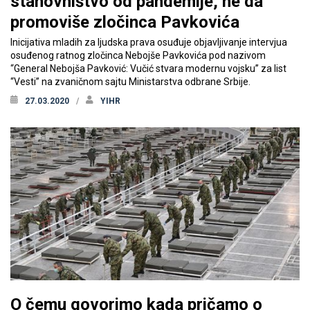
stanovništvo od pandemije, ne da
promoviše zločinca Pavkovića
Inicijativa mladih za ljudska prava osuđuje objavljivanje intervjua
osuđenog ratnog zločinca Nebojše Pavkovića pod nazivom
“General Nebojša Pavković: Vučić stvara modernu vojsku” za list
“Vesti” na zvaničnom sajtu Ministarstva odbrane Srbije.
27.03.2020
YIHR
O čemu govorimo kada pričamo o