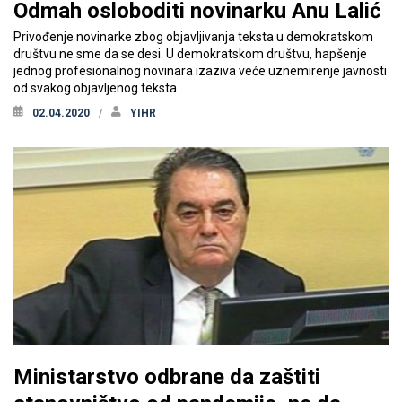
Odmah osloboditi novinarku Anu Lalić
Privođenje novinarke zbog objavljivanja teksta u demokratskom
društvu ne sme da se desi. U demokratskom društvu, hapšenje
jednog profesionalnog novinara izaziva veće uznemirenje javnosti
od svakog objavljenog teksta.
02.04.2020
YIHR
Ministarstvo odbrane da zaštiti