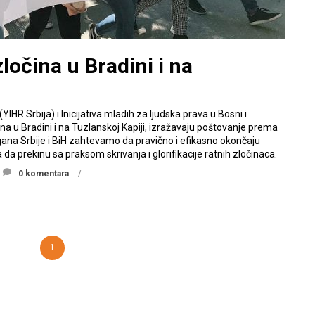
ločina u Bradini i na
 (YIHR Srbija) i Inicijativa mladih za ljudska prava u Bosni i
ina u Bradini i na Tuzlanskoj Kapiji, izražavaju poštovanje prema
gana Srbije i BiH zahtevamo da pravično i efikasno okončaju
a da prekinu sa praksom skrivanja i glorifikacije ratnih zločinaca.
0 komentara
1