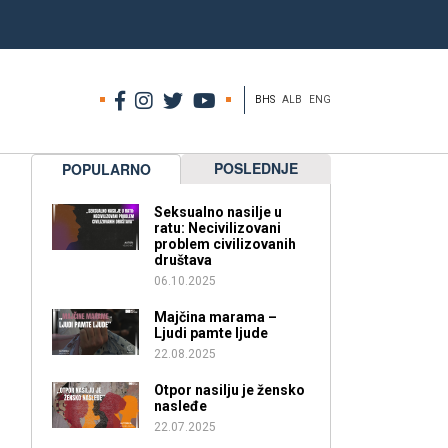
BHS
ALB
ENG
POSLEDNJE
POPULARNO
Seksualno nasilje u
ratu: Necivilizovani
problem civilizovanih
društava
06.10.2025
Majčina marama –
Ljudi pamte ljude
22.08.2025
Otpor nasilju je žensko
nasleđe
22.07.2025