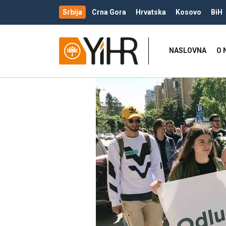
Srbija
Crna Gora
Hrvatska
Kosovo
BiH
NASLOVNA
O 