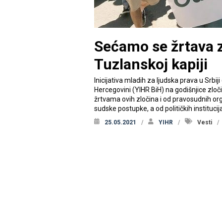
Sećamo se žrtava z
Tuzlanskoj kapiji
Inicijativa mladih za ljudska prava u Srbiji
Hercegovini (YIHR BiH) na godišnjice zloč
žrtvama ovih zločina i od pravosudnih or
sudske postupke, a od političkih institucij
25.05.2021
YIHR
Vesti