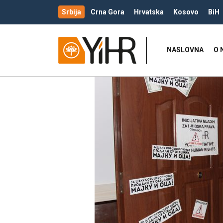
Srbija
Crna Gora
Hrvatska
Kosovo
BiH
NASLOVNA
O 