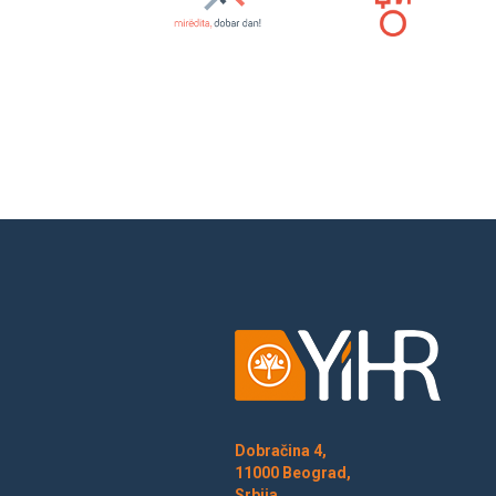
Dobračina 4,
11000 Beograd,
Srbija