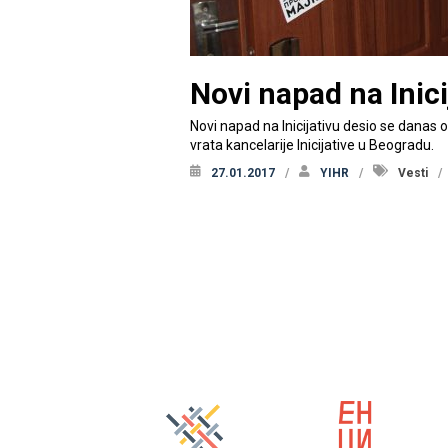
Novi napad na Inici
Novi napad na Inicijativu desio se danas 
vrata kancelarije Inicijative u Beogradu.
27.01.2017
YIHR
Vesti