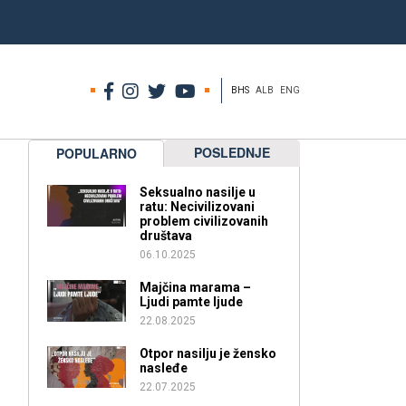
BHS
ALB
ENG
POSLEDNJE
POPULARNO
Seksualno nasilje u
ratu: Necivilizovani
problem civilizovanih
društava
06.10.2025
Majčina marama –
Ljudi pamte ljude
22.08.2025
Otpor nasilju je žensko
nasleđe
22.07.2025