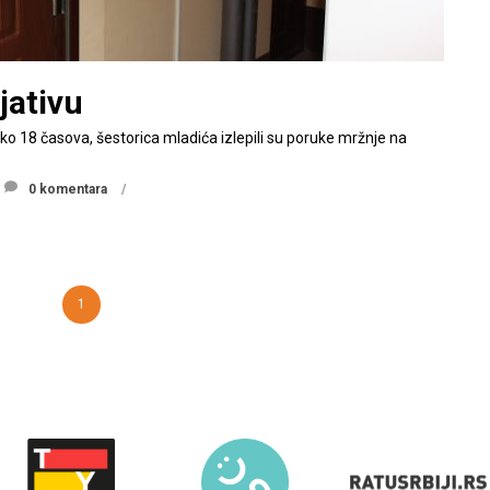
jativu
oko 18 časova, šestorica mladića izlepili su poruke mržnje na
0 komentara
1