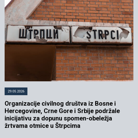
29.05.2026
Organizacije civilnog društva iz Bosne i
Hercegovine, Crne Gore i Srbije podržale
inicijativu za dopunu spomen-obeležja
žrtvama otmice u Štrpcima