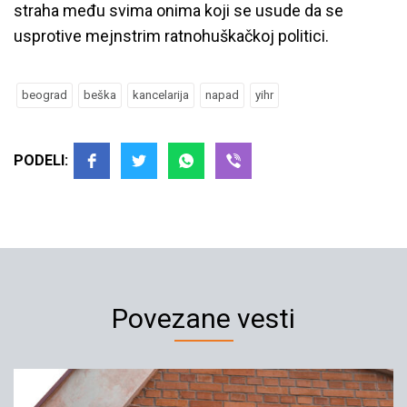
straha među svima onima koji se usude da se
usprotive mejnstrim ratnohuškačkoj politici.
beograd
beška
kancelarija
napad
yihr
PODELI:
Povezane vesti