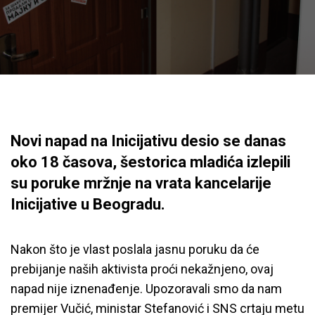
Novi napad na Inicijativu desio se danas
oko 18 časova, šestorica mladića izlepili
su poruke mržnje na vrata kancelarije
Inicijative u Beogradu.
Nakon što je vlast poslala jasnu poruku da će
prebijanje naših aktivista proći nekažnjeno, ovaj
napad nije iznenađenje. Upozoravali smo da nam
premijer Vučić, ministar Stefanović i SNS crtaju metu