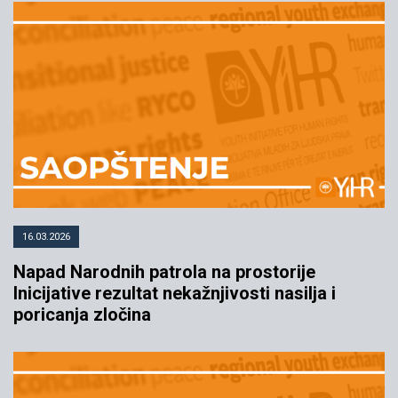
Novi napad na Inicijativu
27.01.2017
YIHR
16.03.2026
Napad Narodnih patrola na prostorije
Inicijative rezultat nekažnjivosti nasilja i
poricanja zločina