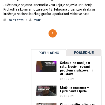
Juče nas je prijatno iznenadila vest koju je objavilo udruženje
Krokodil sa kojim smo zajedno 18. februara organizovali akciju
krečenja nacionalističkog grafita u parku kod Mitićeve rupe.
30.03.2023
YIHR
1
POSLEDNJE
POPULARNO
Seksualno nasilje u
ratu: Necivilizovani
problem civilizovanih
društava
06.10.2025
Majčina marama –
Ljudi pamte ljude
22.08.2025
Otpor nasilju je žensko