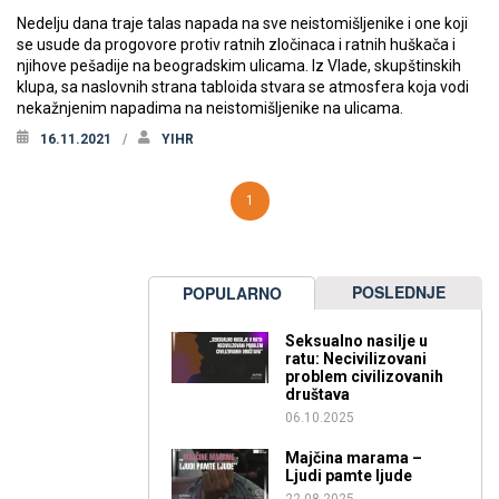
Nedelju dana traje talas napada na sve neistomišljenike i one koji
se usude da progovore protiv ratnih zločinaca i ratnih huškača i
njihove pešadije na beogradskim ulicama. Iz Vlade, skupštinskih
klupa, sa naslovnih strana tabloida stvara se atmosfera koja vodi
nekažnjenim napadima na neistomišljenike na ulicama.
16.11.2021
YIHR
1
POSLEDNJE
POPULARNO
Seksualno nasilje u
ratu: Necivilizovani
problem civilizovanih
društava
06.10.2025
Majčina marama –
Ljudi pamte ljude
22.08.2025