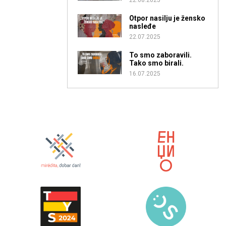
Otpor nasilju je žensko
nasleđe
22.07.2025
To smo zaboravili.
Tako smo birali.
16.07.2025