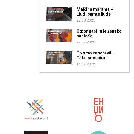
Majčina marama –
Ljudi pamte ljude
22.08.2025
Otpor nasilju je žensko
nasleđe
22.07.2025
To smo zaboravili.
Tako smo birali.
16.07.2025