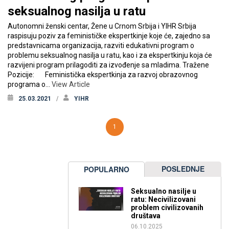
seksualnog nasilja u ratu
Autonomni ženski centar, Žene u Crnom Srbija i YIHR Srbija
raspisuju poziv za feminističke ekspertkinje koje će, zajedno sa
predstavnicama organizacija, razviti edukativni program o
problemu seksualnog nasilja u ratu, kao i za ekspertkinju koja će
razvijeni program prilagoditi za izvođenje sa mladima. Tražene
Pozicije: Feministička ekspertkinja za razvoj obrazovnog
programa o…
View Article
25.03.2021
YIHR
1
POSLEDNJE
POPULARNO
Seksualno nasilje u
ratu: Necivilizovani
problem civilizovanih
društava
06.10.2025