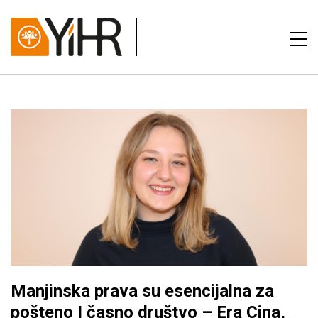
Manjinska prava su esencijalna za
pošteno I časno društvo – Era Cina,