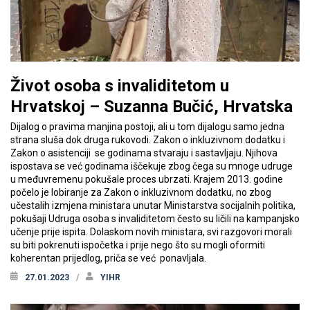
Život osoba s invaliditetom u
Hrvatskoj – Suzanna Bučić, Hrvatska
Dijalog o pravima manjina postoji, ali u tom dijalogu samo jedna
strana sluša dok druga rukovodi. Zakon o inkluzivnom dodatku i
Zakon o asistenciji se godinama stvaraju i sastavljaju. Njihova
ispostava se već godinama iščekuje zbog čega su mnoge udruge
u međuvremenu pokušale proces ubrzati. Krajem 2013. godine
počelo je lobiranje za Zakon o inkluzivnom dodatku, no zbog
učestalih izmjena ministara unutar Ministarstva socijalnih politika,
pokušaji Udruga osoba s invaliditetom često su ličili na kampanjsko
učenje prije ispita. Dolaskom novih ministara, svi razgovori morali
su biti pokrenuti ispočetka i prije nego što su mogli oformiti
koherentan prijedlog, priča se već ponavljala.
27.01.2023
YIHR