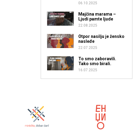
06.10.2025
Majčina marama –
Ljudi pamte ljude
22.08.2025
Otpor nasilju je žensko
nasleđe
22.07.2025
To smo zaboravili.
Tako smo birali.
16.07.2025