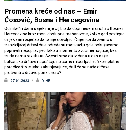
Promena kreće od nas – Emir
Ćosović, Bosna i Hercegovina
Od mlađih dana uvijek mi je cilj bio da doprinesem društvu Bosne i
Hercegovine kroz meni dostupne mehanizme, koliko god postigao
uvijek sam osjećao da to nije dovoljno. Činjenica da živimo u
tranzicijskoj državi daje određenu motivaciju gdje pokušavamo
popraviti nepopravljivo. Iako u momentu zvuči nemoguće, bez
truda nema rezultata. Svjesni smo da iz dana u dan naše
balkanske države napuštaju ne samo mladi ljudi već kompletne
porodice što je jako zabrinjavajuće, da li će se naše države
pretvoriti u države penzionera?
27.01.2023
YIHR