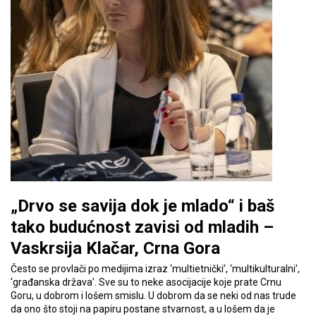
„Drvo se savija dok je mlado“ i baš
tako budućnost zavisi od mladih –
Vaskrsija Klačar, Crna Gora
Često se provlači po medijima izraz ‘multietnički’, ‘multikulturalni’,
‘građanska država’. Sve su to neke asocijacije koje prate Crnu
Goru, u dobrom i lošem smislu. U dobrom da se neki od nas trude
da ono što stoji na papiru postane stvarnost, a u lošem da je