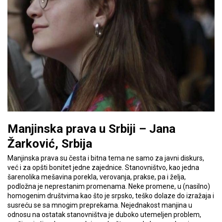
Manjinska prava u Srbiji – Jana
Žarković, Srbija
Manjinska prava su česta i bitna tema ne samo za javni diskurs,
već i za opšti bonitet jedne zajednice. Stanovništvo, kao jedna
šarenolika mešavina porekla, verovanja, prakse, pa i želja,
podložna je neprestanim promenama. Neke promene, u (nasilno)
homogenim društvima kao što je srpsko, teško dolaze do izražaja i
susreću se sa mnogim preprekama. Nejednakost manjina u
odnosu na ostatak stanovništva je duboko utemeljen problem,