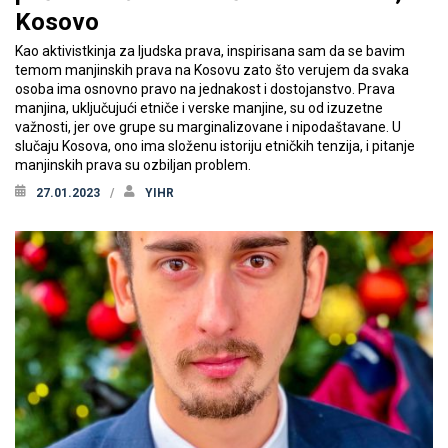
Kosovo
Kao aktivistkinja za ljudska prava, inspirisana sam da se bavim
temom manjinskih prava na Kosovu zato što verujem da svaka
osoba ima osnovno pravo na jednakost i dostojanstvo. Prava
manjina, uključujući etniče i verske manjine, su od izuzetne
važnosti, jer ove grupe su marginalizovane i nipodaštavane. U
slučaju Kosova, ono ima složenu istoriju etničkih tenzija, i pitanje
manjinskih prava su ozbiljan problem.
27.01.2023
YIHR