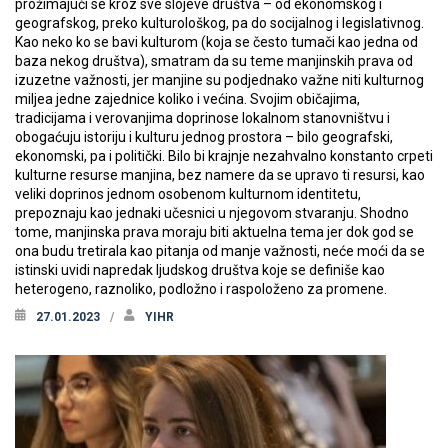
prožimajući se kroz sve slojeve društva – od ekonomskog i
geografskog, preko kulturološkog, pa do socijalnog i legislativnog.
Kao neko ko se bavi kulturom (koja se često tumači kao jedna od
baza nekog društva), smatram da su teme manjinskih prava od
izuzetne važnosti, jer manjine su podjednako važne niti kulturnog
miljea jedne zajednice koliko i većina. Svojim običajima,
tradicijama i verovanjima doprinose lokalnom stanovništvu i
obogaćuju istoriju i kulturu jednog prostora – bilo geografski,
ekonomski, pa i politički. Bilo bi krajnje nezahvalno konstanto crpeti
kulturne resurse manjina, bez namere da se upravo ti resursi, kao
veliki doprinos jednom osobenom kulturnom identitetu,
prepoznaju kao jednaki učesnici u njegovom stvaranju. Shodno
tome, manjinska prava moraju biti aktuelna tema jer dok god se
ona budu tretirala kao pitanja od manje važnosti, neće moći da se
istinski uvidi napredak ljudskog društva koje se definiše kao
heterogeno, raznoliko, podložno i raspoloženo za promene.
27.01.2023
YIHR