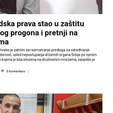
dska prava stao u zaštitu
og progona i pretnji na
ama
ihvatio je zahtev za razmatranje predloga za određivanje
Todorović, usled nepostupanja državnih organa Srbije po njenim
i kojima je bila izložena na društvenim mrežama, saopštio je
0 komentara