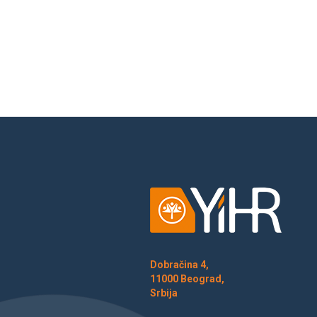
Dobračina 4,
11000 Beograd,
Srbija