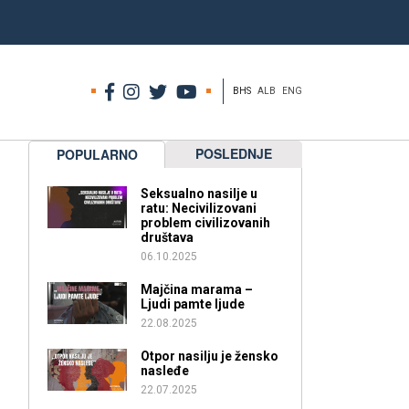
BHS
ALB
ENG
POSLEDNJE
POPULARNO
Seksualno nasilje u
ratu: Necivilizovani
problem civilizovanih
društava
06.10.2025
Majčina marama –
Ljudi pamte ljude
22.08.2025
Otpor nasilju je žensko
nasleđe
22.07.2025