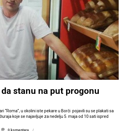
vo da stanu na put progonu
 “Roma”, u okolini iste pekare u Borči pojavili su se plakati sa
raja koje se najavljuje za nedelju 5. maja od 10 sati ispred
0 komentara