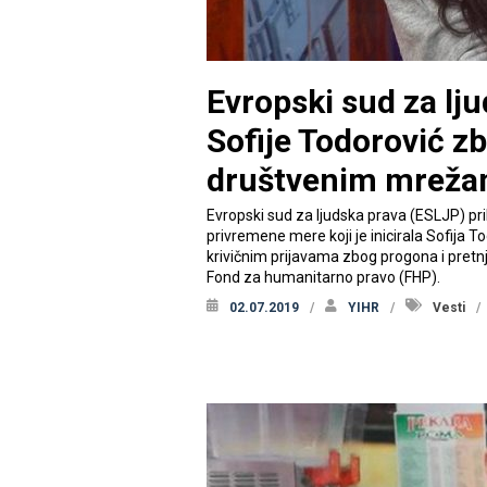
Evropski sud za lju
Sofije Todorović zb
društvenim mrež
Evropski sud za ljudska prava (ESLJP) pr
privremene mere koji je inicirala Sofija 
krivičnim prijavama zbog progona i pretnj
Fond za humanitarno pravo (FHP).
02.07.2019
YIHR
Vesti