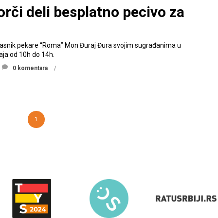
rči deli besplatno pecivo za
vlasnik pekare “Roma” Mon Đuraj Đura svojim sugrađanima u
ja od 10h do 14h.
0 komentara
1