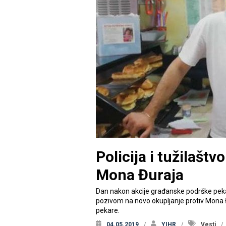
Policija i tužilašt
Mona Đuraja
Dan nakon akcije građanske podrške pekari
pozivom na novo okupljanje protiv Mona Đu
pekare.
04.05.2019
YIHR
Vesti