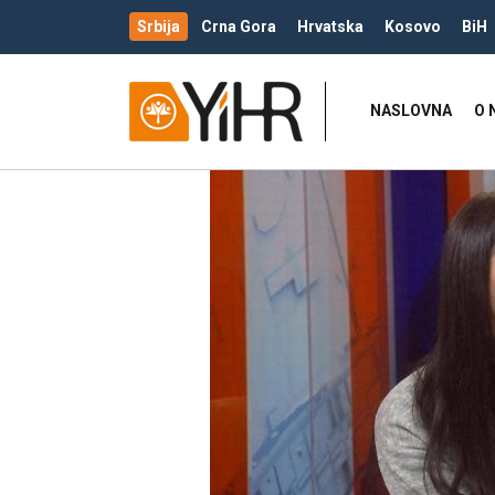
Srbija
Crna Gora
Hrvatska
Kosovo
BiH
NASLOVNA
O 