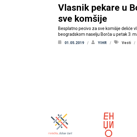
Vlasnik pekare u Bo
sve komšije
Besplatno pecivo za sve komšije deliće 
beogradskom naselju Borča u petak 3. ma
01.05.2019
YIHR
Vesti