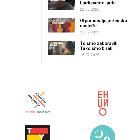
Ljudi pamte ljude
22.08.2025
Otpor nasilju je žensko
nasleđe
22.07.2025
To smo zaboravili.
Tako smo birali.
16.07.2025