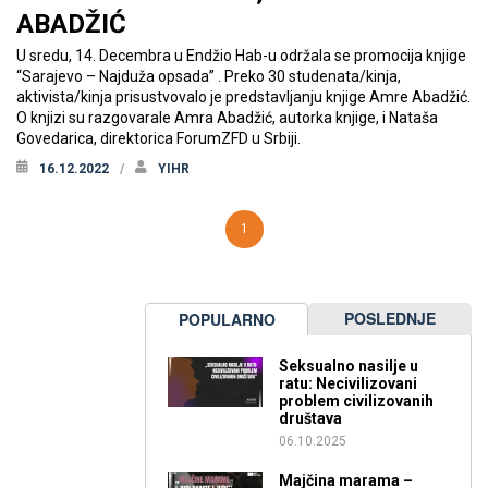
ABADŽIĆ
U sredu, 14. Decembra u Endžio Hab-u održala se promocija knjige
“Sarajevo – Najduža opsada” . Preko 30 studenata/kinja,
aktivista/kinja prisustvovalo je predstavljanju knjige Amre Abadžić.
O knjizi su razgovarale Amra Abadžić, autorka knjige, i Nataša
Govedarica, direktorica ForumZFD u Srbiji.
16.12.2022
YIHR
1
POSLEDNJE
POPULARNO
Seksualno nasilje u
ratu: Necivilizovani
problem civilizovanih
društava
06.10.2025
Majčina marama –