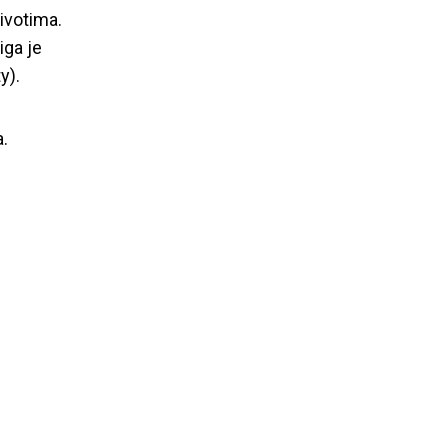
ivotima.
iga je
y).
a.