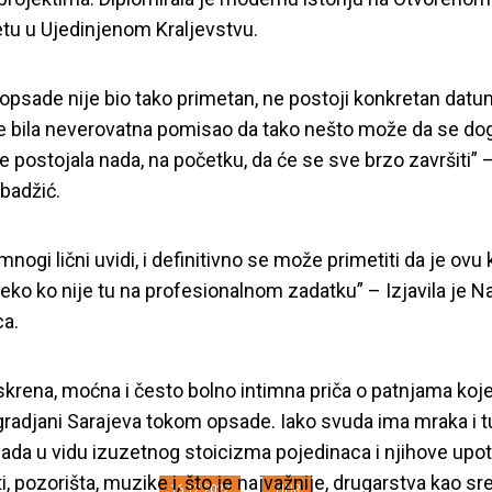
etu u Ujedinjenom Kraljevstvu.
opsade nije bio tako primetan, ne postoji konkretan datu
e bila neverovatna pomisao da tako nešto može da se dog
 postojala nada, na početku, da će se sve brzo završiti” –
badžić.
nogi lični uvidi, i definitivno se može primetiti da je ovu 
eko ko nije tu na profesionalnom zadatku” – Izjavila je N
ca.
KNJIGE “SARAJEV
 Iskrena, moćna i često bolno intimna priča o patnjama koj
, AUTORKE AMRE
 gradjani Sarajeva tokom opsade. Iako svuda ima mraka i t
 nada u vidu izuzetnog stoicizma pojedinaca i njihove upo
, pozorišta, muzike i, što je najvažnije, drugarstva kao sr
16.12.2022
YIHR