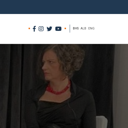
BHS
ALB
ENG