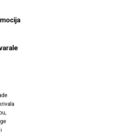
omocija
varale
sade
krivala
pu,
oge
i