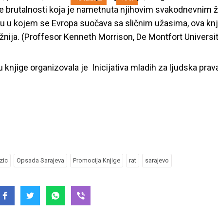
e brutalnosti koja je nametnuta njihovim svakodnevnim ž
 u kojem se Evropa suočava sa sličnim užasima, ova knj
ažnija. (Proffesor Kenneth Morrison, De Montfort Universit
 knjige organizovala je Inicijativa mladih za ljudska prav
zic
Opsada Sarajeva
Promocija Knjige
rat
sarajevo