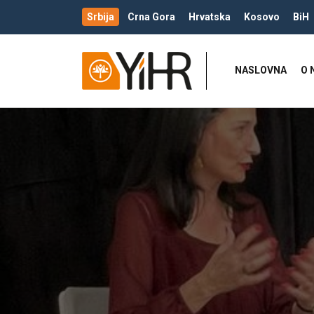
Srbija
Crna Gora
Hrvatska
Kosovo
BiH
NASLOVNA
O 