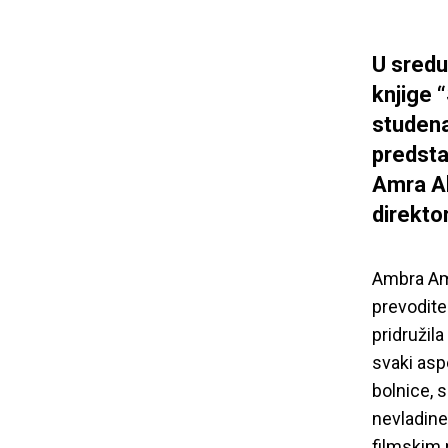
U sredu
knjige 
studena
predsta
Amra Ab
direkto
Ambra Amb
prevodite
pridružila
svaki asp
bolnice, 
nevladine
filmskim 