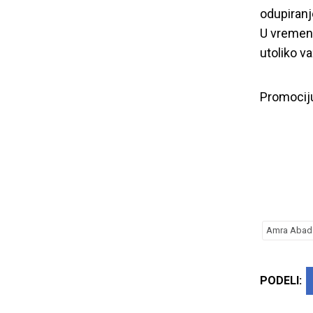
odupiranj
U vremenu
utoliko v
Promociju
Amra Abad
PODELI: