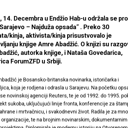
, 14. Decembra u Endžio Hab-u održala se pr
“Sarajevo – Najduža opsada” . Preko 30
ta/kinja, aktivista/kinja prisustvovalo je
vljanju knjige Amre Abadžić. O knjizi su razgo
adžić, autorka knjige, i Nataša Govedarica,
rica ForumZFD u Srbiji.
adžić je Bosansko-britanska novinarka, istoričarka i
ljica, koja je rodjena i odrasla u Sarajevu. Na početku op
 se novinskoj agenciji Reuters, te je od 1992. do 1995. po
ekt sukoba, uključujući linije fronta, konferencije za štam
sahrane i mrtvačnicu, i svakodnevni život. Radila je za mn
 organizacije, te na brojnim novinarskim, dokumentarnim 
projektima. Diplomirala je modernu istoriju na Otvorenom