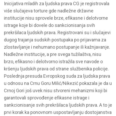
Inicijativa mladih za ljudska prava CG je registrovala
više slučajeva torture gde nadležne državne
institucije nisu sprovele brze, efikasne i delotvorne
istrage koje bi dovele do sankcionisanja svih
prekršilaca ljudskih prava. Registrovani su i slučajevi
dugog trajanja sudskih postupaka po prijavama za
zlostavljanje i nehumano postupanje ili kažnjavanje.
Nadležne institucije, a pre svega tužilaštva, nisu
brzo, efikasno i delotvorno istražila sve navode o
kršenju ljudskih prava od strane službenika policije.
Poslednja presuda Evropskog suda za ljudska prava
u odnosu na Crnu Goru Milić/Nikezić pokazala je da u
Crnoj Gori još uvek nisu stvoreni mehanizmi koji bi
garantovali sprovođenje efikasne istrage i
sankcionisanje svih prekršilaca ljudskih prava. A to je
prvi korak ka ponovnom uspostavljanju dostojanstva