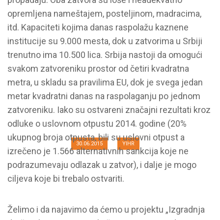
opremljena nameštajem, posteljinom, madracima,
itd. Kapaciteti kojima danas raspolažu kaznene
institucije su 9.000 mesta, dok u zatvorima u Srbiji
trenutno ima 10.500 lica. Srbija nastoji da omogući
svakom zatvoreniku prostor od četiri kvadratna
metra, u skladu sa pravilima EU, dok je svega jedan
metar kvadratni danas na raspolaganju po jednom
Saopštenje: Zajedno protiv
zatvoreniku. Iako su ostvareni značajni rezultati kroz
torture
odluke o uslovnom otpustu 2014. godine (20%
ukupnog broja otpusta, bili su uslovni otpust a
30.06.2015
YIHR
izrečeno je 1.566 alternativnih sankcija koje ne
podrazumevaju odlazak u zatvor), i dalje je mogo
ciljeva koje bi trebalo ostvariti.
Želimo i da najavimo da ćemo u projektu „Izgradnja