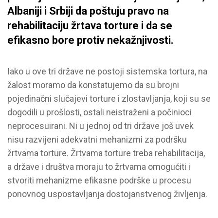
Albaniji i Srbiji da poštuju pravo na
rehabilitaciju žrtava torture i da se
efikasno bore protiv nekažnjivosti.
Iako u ove tri države ne postoji sistemska tortura, na
žalost moramo da konstatujemo da su brojni
pojedinačni slučajevi torture i zlostavljanja, koji su se
dogodili u prošlosti, ostali neistraženi a počinioci
neprocesuirani. Ni u jednoj od tri države još uvek
nisu razvijeni adekvatni mehanizmi za podršku
žrtvama torture. Žrtvama torture treba rehabilitacija,
a države i društva moraju to žrtvama omogućiti i
stvoriti mehanizme efikasne podrške u procesu
ponovnog uspostavljanja dostojanstvenog življenja.