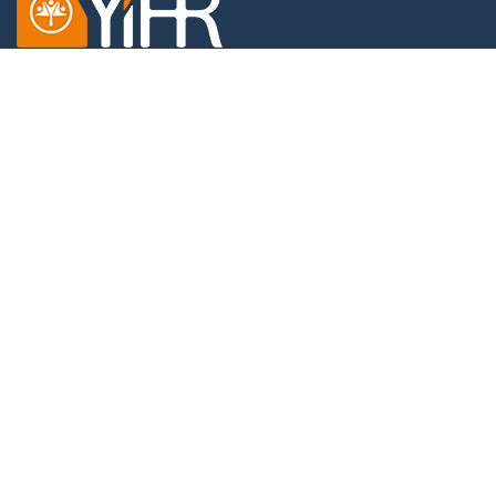
Dobračina 4,
11000 Beograd,
Srbija
KONTAKT
Tel: +381 11 4512787
Email:
office@yihr.org
LINKOVI
O nama
Tim Inicijative
Vesti
Blog
NEWSLETTER