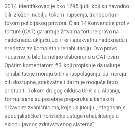
2014. identifikovao je oko 1795 ljudi, koji su navodno
bili izloženi nasilju tokom hapšenja, transporta ili
tokom policijskog pritvora. Član 14 Konvencije protiv
torture (CAT) garantuje žrtvama torture pravo na
nadoknadu, uključujući i fer i adekvatnu nadoknadu i
sredstva za kompletnu rehabilitaciju. Ovo pravo
nedavno je bilo temeljno elaborirano u CAT-ovim
Opštim komentarom #3, koji propisuje da usluge
rehabilitacije moraju biti na raspolaganju, da moraju
biti dostupne, adekvatne i da im je moguće brzo
pristupiti. Tokom drugog ciklusa UPR-a u Albaniji,
formulisane su posebne preporuke albanskim
državnim zvaničnicima, koje uključuju „integrisanje
specijalističke i holističke usluge rehabilitacije u
sklopu javnog zdravstvenog sistema”.