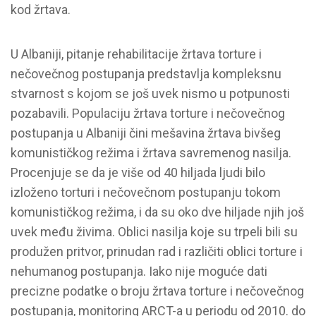
kod žrtava.
U Albaniji, pitanje rehabilitacije žrtava torture i
nečovečnog postupanja predstavlja kompleksnu
stvarnost s kojom se još uvek nismo u potpunosti
pozabavili. Populaciju žrtava torture i nečovečnog
postupanja u Albaniji čini mešavina žrtava bivšeg
komunističkog režima i žrtava savremenog nasilja.
Procenjuje se da je više od 40 hiljada ljudi bilo
izloženo torturi i nečovečnom postupanju tokom
komunističkog režima, i da su oko dve hiljade njih još
uvek među živima. Oblici nasilja koje su trpeli bili su
produžen pritvor, prinudan rad i različiti oblici torture i
nehumanog postupanja. Iako nije moguće dati
precizne podatke o broju žrtava torture i nečovečnog
postupanja, monitoring ARCT-a u periodu od 2010. do