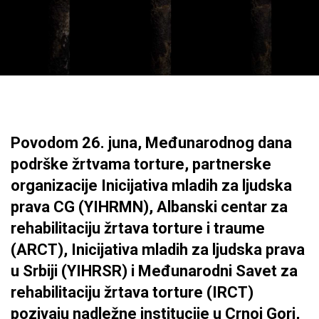
Povodom 26. juna, Međunarodnog dana
podrške žrtvama torture, partnerske
organizacije Inicijativa mladih za ljudska
prava CG (YIHRMN), Albanski centar za
rehabilitaciju žrtava torture i traume
(ARCT), Inicijativa mladih za ljudska prava
u Srbiji (YIHRSR) i Međunarodni Savet za
rehabilitaciju žrtava torture (IRCT)
pozivaju nadležne institucije u Crnoj Gori,