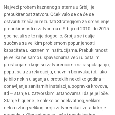
Najveći probem kaznenog sistema u Srbiji je
prebukiranost zatvora. Očekivalo se da će se
ostvariti značajni rezultati Strategijom za smanjenje
prebukiranosti u zatvorima u Srbiji od 2010. do 2015.
godine, ali se to nije dogodilo. Srbija se i dalje
suočava sa velikim problemom popunjenosti
kapaciteta u kaznenim institucijama. Prebukiranost
je velika ne samo u spavaonama već i u ostalim
prostorijama koje su zatvorenicima na raspolaganju,
poput sala za rekreaciju, dnevnih boravaka, itd. Iako
je bilo nekih ulaganja u proteklih nekoliko godina –
obnavljanje sanitarnih instalacija, popravka krovova,
itd – stanje u zatvorskim ustanovama i dalje je loše.
Stanje higijene je daleko od adekvatnog, velikim
delom zbog velikog broja zatvorenika i zgrada koje
propadaju. Oba zatvora su loše i neadekvatno