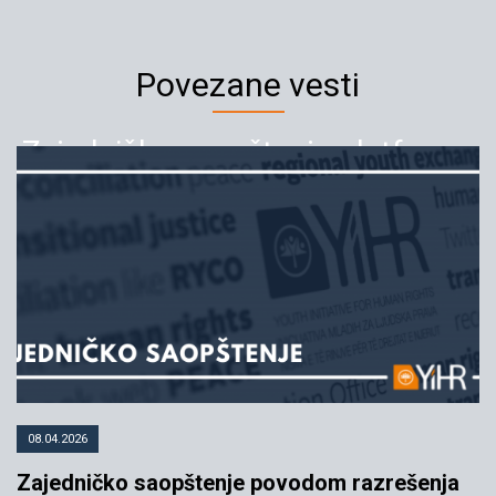
Povezane vesti
Zajedničko saopštenje platforme
“Tri slobode”: Tužilaštvo da hitno
procesuira pretnje usmerene
protiv Brankice Stanković.
03.06.2022
YIHR
08.04.2026
Zajedničko saopštenje povodom razrešenja