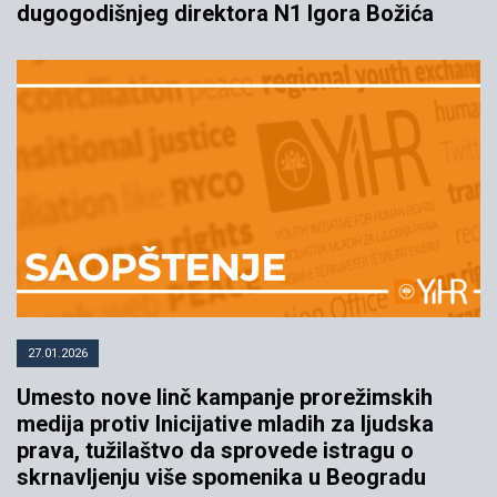
dugogodišnjeg direktora N1 Igora Božića
27.01.2026
Umesto nove linč kampanje prorežimskih
medija protiv Inicijative mladih za ljudska
prava, tužilaštvo da sprovede istragu o
skrnavljenju više spomenika u Beogradu