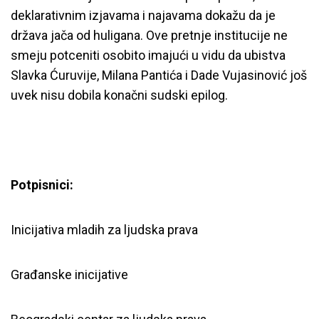
deklarativnim izjavama i najavama dokažu da je
država jača od huligana.
Ove pretnje institucije ne
smeju potceniti osobito imajući u vidu da ubistva
Slavka Ćuruvije, Milana Pantića i Dade Vujasinović još
uvek nisu dobila konačni sudski epilog.
Potpisnici:
Inicijativa mladih za ljudska prava
Građanske inicijative