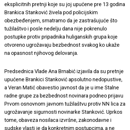
eksplicitnih pretnji koje su joj upućene pre 13 godina
Brankica Stanković živela pod policijskim
obezbeđenjem, smatramo da je zastrašujuće što
tužilaštvo i posle nedelju dana nije pokrenulo
postupke protiv pripadnika huliganskih grupa koje
otvoreno ugrožavaju bezbednost svakog ko ukaže
na opasnost njihovog delovanja.
Predsednica Vlade Ana Brnabić izjavila da su pretnje
upućene Brankici Stanković apsolutno nedopustive,
a Veran Matić obavestio javnost da je u ime Stalne
radne grupe za bezbednost novinara podneo prijavu
Prvom osnovnom javnom tužilaštvu protiv NN lica za
ugrožavanje sigurnosti novinarke Stanković. Uprkos
tome, obaveza nosilaca izvršne, zakonodavne i
sudske vlasti je da konkretnim postupcima, a ne