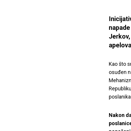
Inicija
napade 
Jerkov,
apelova
Kao što 
osuđen na
Mehanizm
Republiku
poslanika
Nakon dan
poslanic