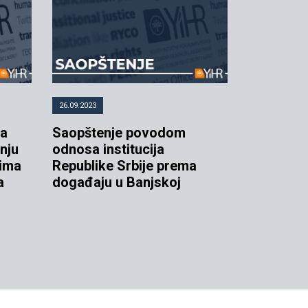
26.09.2023
ja
Saopštenje povodom
nju
odnosa institucija
rima
Republike Srbije prema
a
događaju u Banjskoj