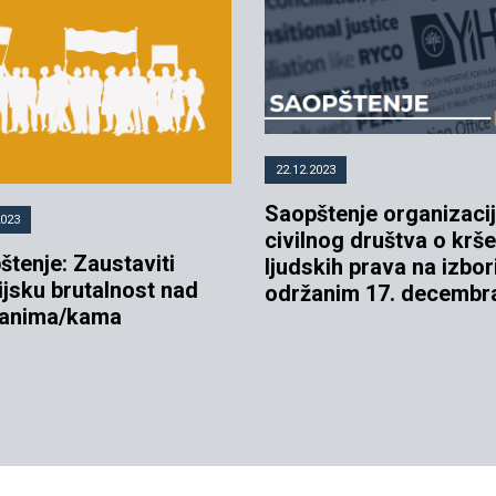
22.12.2023
Saopštenje organizaci
2023
civilnog društva o krše
štenje: Zaustaviti
ljudskih prava na izbo
ijsku brutalnost nad
održanim 17. decembr
anima/kama