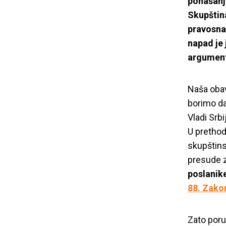
ponašanje
Skupštin
pravosna
napad je 
argumente
Naša obav
borimo da 
Vladi Srbi
U prethod
skupštins
presude z
poslanik
88. Zako
Zato por