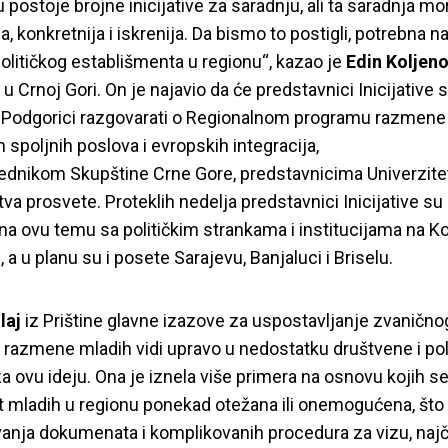
 postoje brojne inicijative za saradnju, ali ta saradnja mor
a, konkretnija i iskrenija. Da bismo to postigli, potrebna n
olitičkog establišmenta u regionu“, kazao je
Edin Koljeno
e u Crnoj Gori. On je najavio da će predstavnici Inicijative
 Podgorici razgovarati o Regionalnom programu razmene
 spoljnih poslova i evropskih integracija,
dnikom Skupštine Crne Gore, predstavnicima Univerzitet
tva prosvete. Proteklih nedelja predstavnici Inicijative su
na ovu temu sa političkim strankama i institucijama na Ko
 a u planu su i posete Sarajevu, Banjaluci i Briselu.
laj
iz Prištine glavne izazove za uspostavljanje zvanično
razmene mladih vidi upravo u nedostatku društvene i pol
a ovu ideju. Ona je iznela više primera na osnovu kojih se 
 mladih u regionu ponekad otežana ili onemogućena, što
anja dokumenata i komplikovanih procedura za vizu, naj