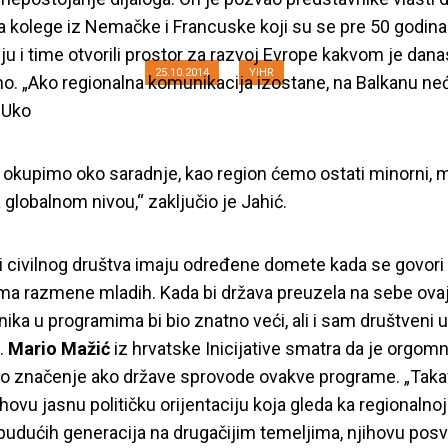
nju programa razm
a kolege iz Nemačke i Francuske koji su se pre 50 godina 
ju i time otvorili prostor za razvoj Evrope kakvom je dana
25.10.2014
YIHR
. „Ako regionalna komunikacija izostane, na Balkanu neć
 Uko
e okupimo oko saradnje, kao region ćemo ostati minorni, ma
 globalnom nivou,“ zaključio je Jahić.
i civilnog društva imaju određene domete kada se govori
a razmene mladih. Kada bi država preuzela na sebe ovaj
nika u programima bi bio znatno veći, ali i sam društveni u
.
Mario Mažić
iz hrvatske Inicijative smatra da je orgom
o značenje ako države sprovode ovakve programe. „Takav
hovu jasnu političku orijentaciju koja gleda ka regionalnoj 
 budućih generacija na drugačijim temeljima, njihovu po