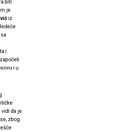
a biti
am je
vić
iz
 sledeće
 sa
a i
 započeli
sovu i u
g
itičke
vidi da je
 se, zbog
češće