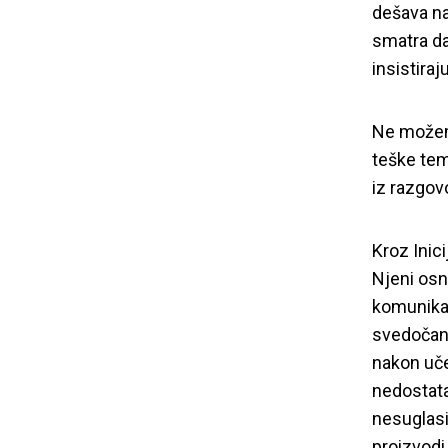
dešava na
smatra da
insistira
Ne možemo
teške tem
iz razgov
Kroz Inic
Njeni osn
komunikac
svedočans
nakon uč
Region
nedostata
nesuglasi
proizvodi