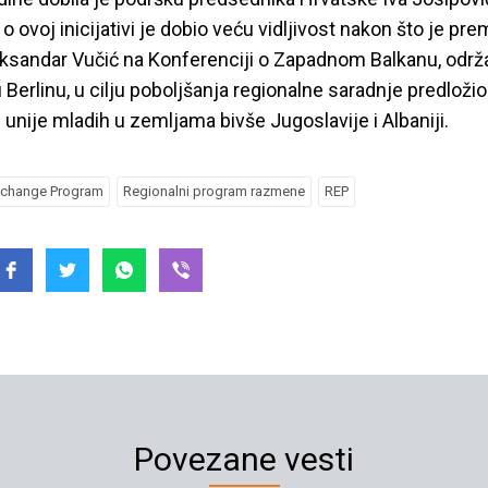
 ovoj inicijativi je dobio veću vidljivost nakon što je pre
eksandar Vučić na Konferenciji o Zapadnom Balkanu, održ
 Berlinu, u cilju poboljšanja regionalne saradnje predložio
 unije mladih u zemljama bivše Jugoslavije i Albaniji.
xchange Program
Regionalni program razmene
REP
Povezane vesti