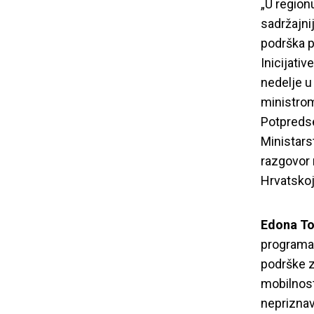
„U regionu
sadržajnij
podrška p
Inicijativ
nedelje u
ministrom
Potpredse
Ministars
razgovor 
Hrvatskoj,
Edona To
programa 
podrške z
mobilnost
nepriznav