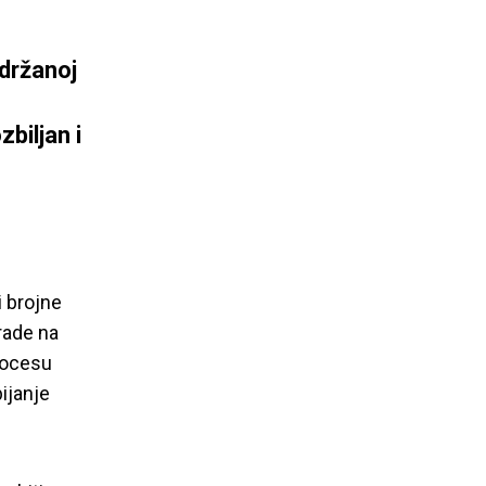
održanoj
biljan i
i brojne
rade na
rocesu
ijanje