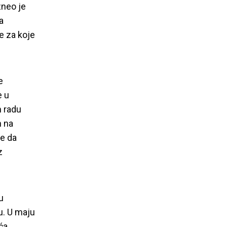
zneo je
a
e za koje
e
e u
m radu
h na
ne da
z
u
u. U maju
ća.