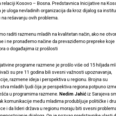
 relaciji Kosovo – Bosna. Predstavnica Inicijative na Ko
 je uloga nevladinih organizacija da kroz dijalog sa instit
ju na rešavanju ovih problema.
 raditi razmenu mladih na kvalitetan način, ako ne otvo
e i ne pronađemo načine da prevaziđemo prepreke koje 
ora o događajima iz prošlosti
ijativine programe razmene je prošlo više od 15 hiljada ml
ivači su pre 11 godina bili svesni važnosti upoznavanja,
ije, razmene ideja i perspektiva u regionu. Brojna su
tva mladih ljudi čija je perspektiva regiona potpuno iz
ešća u programima razmene.
Nedim Jahić
iz Sarajeva s
u potrebna javna d
k komunikacije među mladima produbljuje političke i dr
ce i da lideri država u regionu moraju biti svesni problem
 nepostojanje dijaloga. On je pozvao predstavnike vlasti 