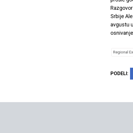
Razgovor o
Srbije Al
avgustu u
osnivanje
Regional E
PODELI: