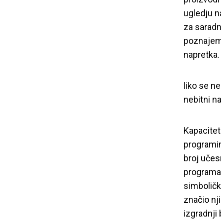
uspostavlja
ugledju n
za saradn
poznajemo
napretka.
liko se n
nebitni na
Kapacitet
programim
broj učes
programa
simboličk
značio nji
izgradnji