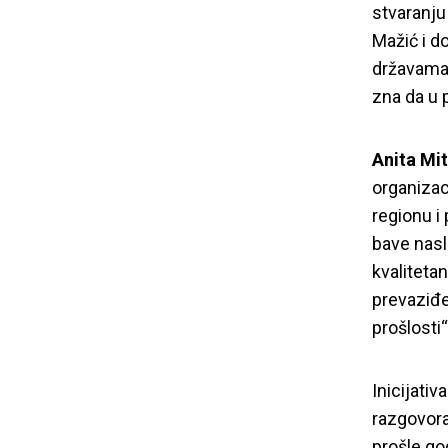
stvaranju
Mažić i d
državama 
zna da u 
Anita Mi
organizac
regionu i
bave nasl
kvaliteta
prevaziđe
prošlosti“
Inicijativ
razgovora
prošle go