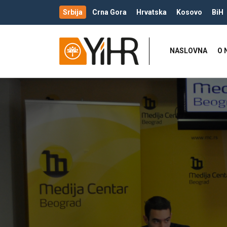
Srbija
Crna Gora
Hrvatska
Kosovo
BiH
NASLOVNA
O 