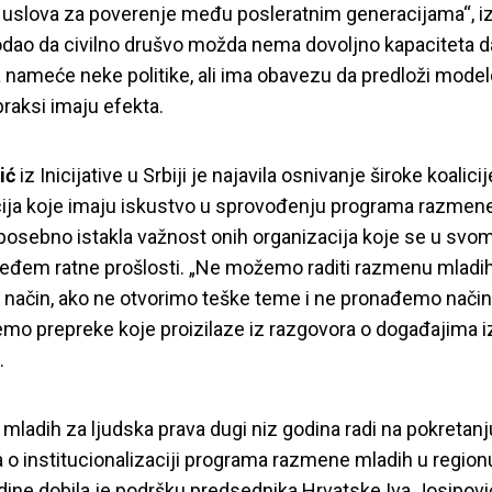
 uslova za poverenje među posleratnim generacijama“, i
odao da civilno drušvo možda nema dovoljno kapaciteta d
nameće neke politike, ali ima obavezu da predloži model
praksi imaju efekta.
tić
iz Inicijative u Srbiji je najavila osnivanje široke koalicij
ija koje imaju iskustvo u sprovođenju programa razmen
 posebno istakla važnost onih organizacija koje se u svo
eđem ratne prošlosti. „Ne možemo raditi razmenu mladi
n način, ako ne otvorimo teške teme i ne pronađemo nači
mo prepreke koje proizilaze iz razgovora o događajima i
.
a mladih za ljudska prava dugi niz godina radi na pokretanj
 o institucionalizaciji programa razmene mladih u region
dine dobila je podršku predsednika Hrvatske Iva Josipovi