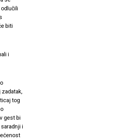
ene za mlade
odlučili
s
e biti
li i
 o
 zadatak,
ticaj tog
no
 gest bi
saradnji i
svećenost