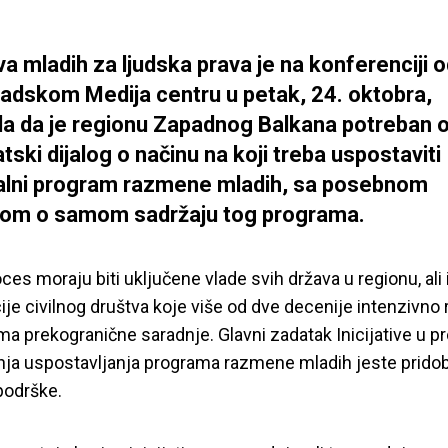
iva mladih za ljudska prava je na konferenciji 
adskom Medija centru u petak, 24. oktobra,
ila da je regionu Zapadnog Balkana potreban oz
tski dijalog o načinu na koji treba uspostaviti
alni program razmene mladih, sa posebnom
jom o samom sadržaju tog programa.
ces moraju biti uključene vlade svih država u regionu, ali 
ije civilnog društva koje više od dve decenije intenzivno 
a prekogranične saradnje. Glavni zadatak Inicijative u p
ja uspostavljanja programa razmene mladih jeste pridob
 podrške.