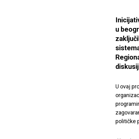
Inicijat
u beogr
zaključ
sistema
Region
diskusi
U ovaj pro
organizac
programim
zagovaran
političke