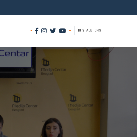
BHS
ALB
ENG