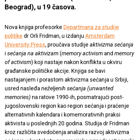
Beograd), u 19 časova.
Nova knjiga profesorke
Departmana za studije
politike
dr Orli Fridman, u izdanju
Amsterdam
University Press
, proučava studije
aktivizma sećanja
i
sećanja na aktivizam
(
memory activism
and
memory
of activism
) koji nastaje nakon konflikta u okviru
građanske političke akcije. Knjiga se bavi
nastajanjem i porastom aktivizma sećanja u Srbiji,
usred nasleđa
neželjenih sećanja (unwanted
memories)
na ratove 1990-ih, posmatrajući post-
jugoslovenski region kao region sećanja i praćenje
alternativnih kalendara i komemorativnih praksi
aktivista u poslednjih 20 godina. Studija dr Fridman
kroz različita svedočenja analizira razvoj aktivizma