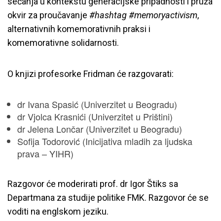
sećanja u kontekstu generacijske pripadnosti i pruža
okvir za proučavanje
#hashtag #memoryactivism
,
alternativnih komemorativnih praksi i
komemorativne solidarnosti.
O knjizi profesorke Fridman će razgovarati:
dr Ivana Spasić (Univerzitet u Beogradu)
dr Vjolca Krasnići (Univerzitet u Prištini)
dr Jelena Lončar (Univerzitet u Beogradu)
Sofija Todorović (Inicijativa mladih za ljudska
prava – YIHR)
Razgovor će moderirati prof. dr Igor Štiks sa
Departmana za studije politike FMK. Razgovor će se
voditi na englskom jeziku.