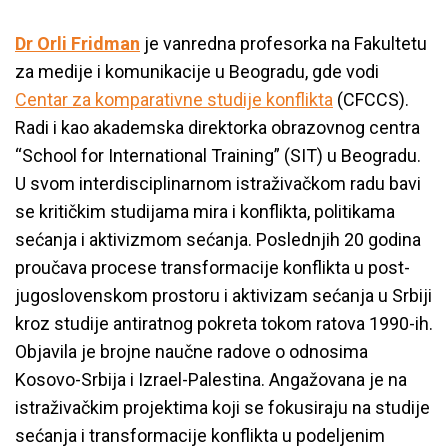
Dr Orli Fridman
je vanredna profesorka na Fakultetu
za medije i komunikacije u Beogradu, gde vodi
Centar za komparativne studije konflikta
(CFCCS).
Radi i kao akademska direktorka obrazovnog centra
“School for International Training” (SIT) u Beogradu.
U svom interdisciplinarnom istraživačkom radu bavi
se kritičkim studijama mira i konflikta, politikama
sećanja i aktivizmom sećanja. Poslednjih 20 godina
proučava procese transformacije konflikta u post-
jugoslovenskom prostoru i aktivizam sećanja u Srbiji
kroz studije antiratnog pokreta tokom ratova 1990-ih.
Objavila je brojne naučne radove o odnosima
Kosovo-Srbija i Izrael-Palestina. Angažovana je na
istraživačkim projektima koji se fokusiraju na studije
sećanja i transformacije konflikta u podeljenim