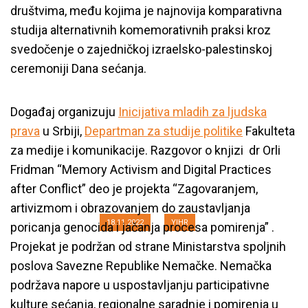
društvima, među kojima je najnovija komparativna
studija alternativnih komemorativnih praksi kroz
svedočenje o zajedničkoj izraelsko-palestinskoj
ceremoniji Dana sećanja.
Događaj organizuju
Inicijativa mladih za ljudska
prava
u Srbiji,
Departman za studije politike
Fakulteta
Razgovor o knjizi dr Orli Fridman
za medije i komunikacije. Razgovor o knjizi dr Orli
“Memory Activism and Digital
Fridman “Memory Activism and Digital Practices
Practices after Conflict”
after Conflict” deo je projekta “Zagovaranjem,
artivizmom i obrazovanjem do zaustavljanja
18.11.2022
YIHR
poricanja genocida i jačanja procesa pomirenja” .
Projekat je podržan od strane Ministarstva spoljnih
poslova Savezne Republike Nemačke. Nemačka
podržava napore u uspostavljanju participativne
kulture sećanja, regionalne saradnje i pomirenja u