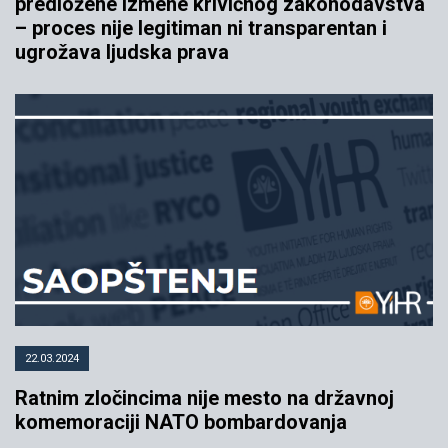
predložene izmene krivičnog zakonodavstva
– proces nije legitiman ni transparentan i
ugrožava ljudska prava
22.03.2024
Ratnim zločincima nije mesto na državnoj
komemoraciji NATO bombardovanja