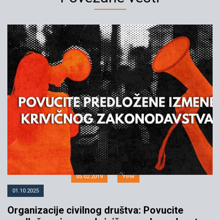
Ratnim zločincima nije mesto u
Vladi Kosova
05.02.2019
YIHR
01.10.2025
Organizacije civilnog društva: Povucite