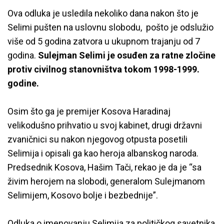
Ova odluka je usledila nekoliko dana nakon što je
Selimi pušten na uslovnu slobodu, pošto je odslužio
više od 5 godina zatvora u ukupnom trajanju od 7
godina.
Sulejman Selimi je osuđen za ratne zločine
protiv civilnog stanovništva tokom 1998-1999.
godine.
Osim što ga je premijer Kosova Haradinaj
velikodušno prihvatio u svoj kabinet, drugi državni
zvaničnici su nakon njegovog otpusta posetili
Selimija i opisali ga kao heroja albanskog naroda.
Predsednik Kosova, Hašim Tači, rekao je da je “sa
živim herojem na slobodi, generalom Sulejmanom
Selimijem, Kosovo bolje i bezbednije”.
Odluka o imenovanju Selimija za političkog savetnika