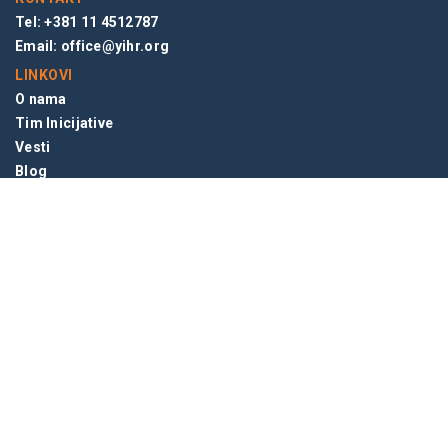
Tel: +381 11 4512787
Email:
office@yihr.org
LINKOVI
O nama
Tim Inicijative
Vesti
Blog
NEWSLETTER
© 2026 INICIJATIVA MLADIH ZA LJUDSKA PRAVA, BEOGRAD,
SRBIJA