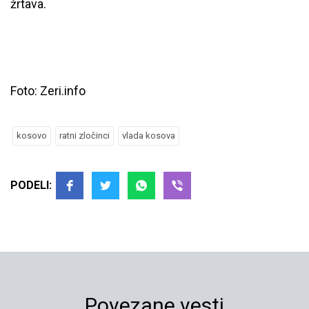
žrtava.
Foto: Zeri.info
kosovo
ratni zločinci
vlada kosova
PODELI:
Povezane vesti