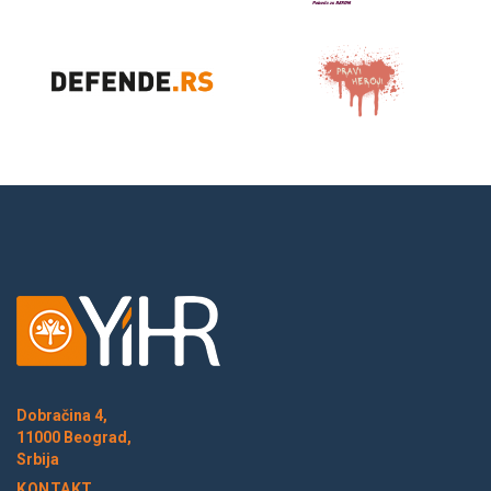
Dobračina 4,
11000 Beograd,
Srbija
KONTAKT