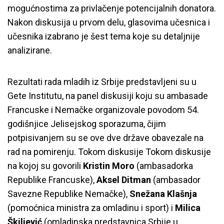
mogućnostima za privlačenje potencijalnih donatora.
Nakon diskusija u prvom delu, glasovima učesnica i
učesnika izabrano je šest tema koje su detaljnije
analizirane.
Rezultati rada mladih iz Srbije predstavljeni su u
Gete Institutu, na panel diskusiji koju su ambasade
Francuske i Nemačke organizovale povodom 54.
godišnjice Jelisejskog sporazuma, čijim
potpisivanjem su se ove dve države obavezale na
rad na pomirenju. Tokom diskusije Tokom diskusije
na kojoj su govorili
Kristin Moro
(ambasadorka
Republike Francuske),
Aksel Ditman
(ambasador
Savezne Republike Nemačke),
Snežana Klašnja
(pomoćnica ministra za omladinu i sport) i
Milica
Škiljević
(omladinska predstavnica Srbije u