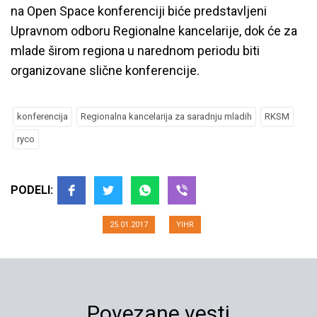
na Open Space konferenciji biće predstavljeni
Upravnom odboru Regionalne kancelarije, dok će za
mlade širom regiona u narednom periodu biti
organizovane slične konferencije.
konferencija
Regionalna kancelarija za saradnju mladih
RKSM
ryco
Prijatelji Regionalne kancelacije –
od mladih za mlade
PODELI:
25.01.2017
YIHR
Povezane vesti