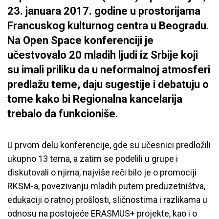
23. januara 2017. godine u prostorijama
Francuskog kulturnog centra u Beogradu.
Na Open Space konferenciji je
učestvovalo 20 mladih ljudi iz Srbije koji
su imali priliku da u neformalnoj atmosferi
predlažu teme, daju sugestije i debatuju o
tome kako bi Regionalna kancelarija
trebalo da funkcioniše.
U prvom delu konferencije, gde su učesnici predložili
ukupno 13 tema, a zatim se podelili u grupe i
diskutovali o njima, najviše reči bilo je o promociji
RKSM-a, povezivanju mladih putem preduzetništva,
edukaciji o ratnoj prošlosti, sličnostima i razlikama u
odnosu na postojeće ERASMUS+ projekte, kao i o