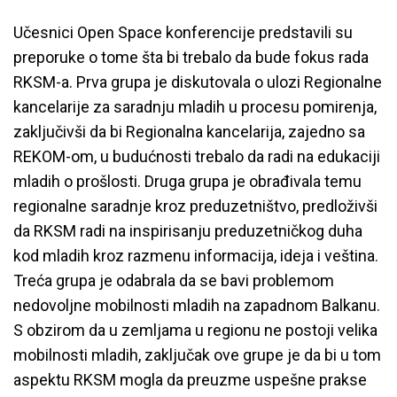
Učesnici Open Space konferencije predstavili su
preporuke o tome šta bi trebalo da bude fokus rada
RKSM-a. Prva grupa je diskutovala o ulozi Regionalne
kancelarije za saradnju mladih u procesu pomirenja,
zaključivši da bi Regionalna kancelarija, zajedno sa
REKOM-om, u budućnosti trebalo da radi na edukaciji
mladih o prošlosti. Druga grupa je obrađivala temu
regionalne saradnje kroz preduzetništvo, predloživši
da RKSM radi na inspirisanju preduzetničkog duha
kod mladih kroz razmenu informacija, ideja i veština.
Treća grupa je odabrala da se bavi problemom
nedovoljne mobilnosti mladih na zapadnom Balkanu.
S obzirom da u zemljama u regionu ne postoji velika
mobilnosti mladih, zaključak ove grupe je da bi u tom
aspektu RKSM mogla da preuzme uspešne prakse