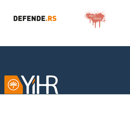
Dobračina 4,
11000 Beograd,
Srbija
KONTAKT