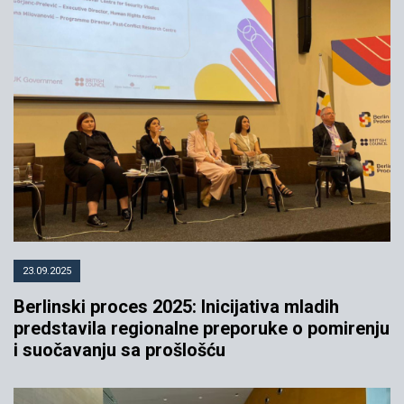
Priboj- Put suočenja sa prošlošću
21.07.2004
YIHR
23.09.2025
Berlinski proces 2025: Inicijativa mladih
predstavila regionalne preporuke o pomirenju
i suočavanju sa prošlošću