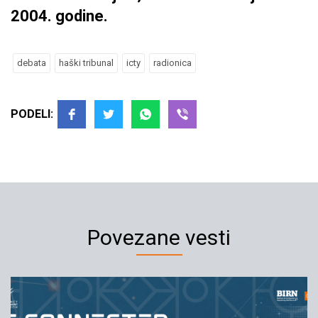
2004. godine.
debata
haški tribunal
icty
radionica
PODELI:
Povezane vesti