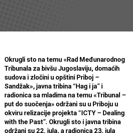
Okrugli sto na temu «Rad Međunarodnog
Tribunala za bivšu Jugoslaviju, domaćih
sudova i zločini u opštini Priboj –
Sandžak», javna tribina “Hag i ja” i
radionica sa mladima na temu «Tribunal –
put do suočenja» održani su u Priboju u
okviru relizacije projekta “ICTY – Dealing
with the Past”. Okrugli sto i javna tribina
održani su 22. jula, a radionica 23. jula