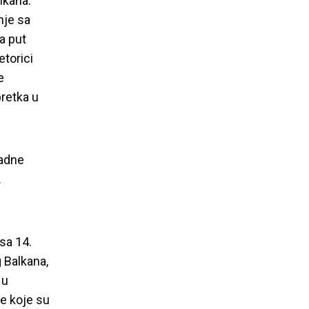
lkana.
nje sa
a put
etorici
e
pretka u
radne
.
sa 14.
 Balkana,
 u
e koje su