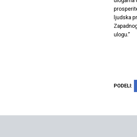
ulogama o
prosperit
ljudska p
Zapadnog 
ulogu.”
PODELI: