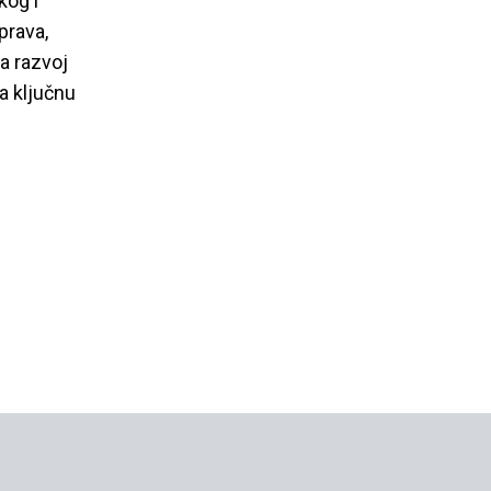
kog i
prava,
a razvoj
a ključnu