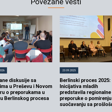
Povezane vesti
2026
23.09.2025
ane diskusije sa
Berlinski proces 2025:
ima u Preševu i Novom
Inicijativa mladih
ru o preporukama u
predstavila regionalne
ru Berlinskog procesa
preporuke o pomirenju 
suočavanju sa prošloš