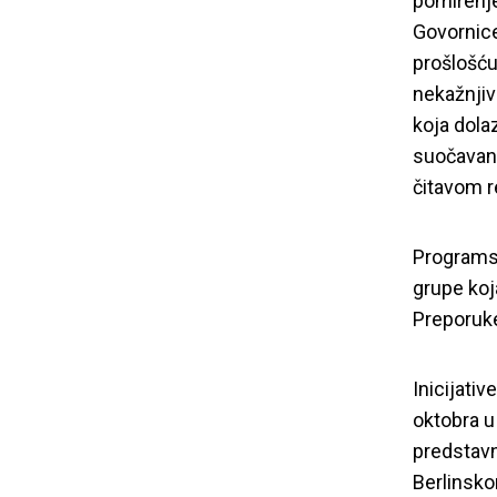
pomirenj
Govornice
prošlošću
nekažnjivo
koja dolaz
suočavanj
čitavom r
Programsk
grupe koja
Preporuke
Inicijati
oktobra u
predstavn
Berlinsko