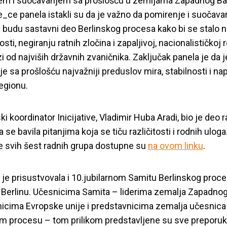
em i suočavanjem sa prošlošću u zemljama Zapadnog Ba
_ce panela istakli su da je važno da pomirenje i suočava
 budu sastavni deo Berlinskog procesa kako bi se stalo n
sti, negiranju ratnih zločina i zapaljivoj, nacionalističkoj r
i od najviših državnih zvaničnika. Zaključak panela je da j
e sa prošlošću najvažniji preduslov mira, stabilnosti i na
egionu.
i koordinator Inicijative, Vladimir Huba Aradi, bio je deo 
 se bavila pitanjima koja se tiču različitosti i rodnih uloga
 svih šest radnih grupa dostupne su
na ovom linku
.
ve je prisustvovala i 10.jubilarnom Samitu Berlinskog proce
 Berlinu. Učesnicima Samita – liderima zemalja Zapadnog
icima Evropske unije i predstavnicima zemalja učesnica
m procesu – tom prilikom predstavljene su sve preporuk