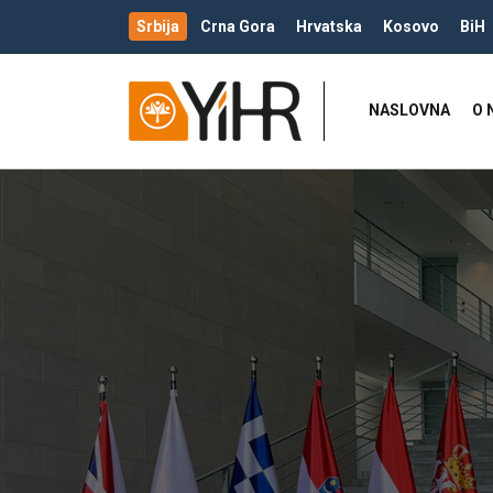
Srbija
Crna Gora
Hrvatska
Kosovo
BiH
NASLOVNA
O 