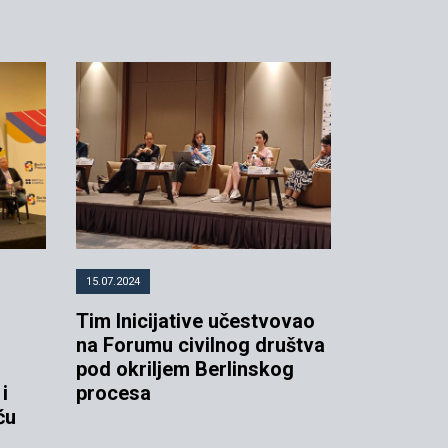
15.07.2024
Tim Inicijative učestvovao
na Forumu civilnog društva
pod okriljem Berlinskog
i
procesa
ću