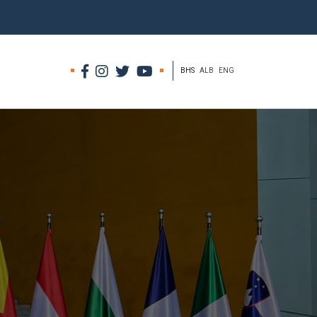
BHS
ALB
ENG