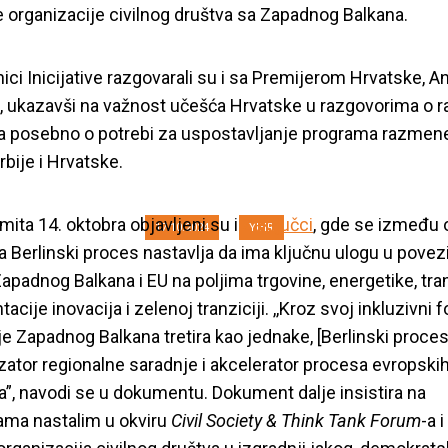
e organizacije civilnog društva sa Zapadnog Balkana.
e radne grupe za s
ici Inicijative razgovarali su i sa Premijerom Hrvatske, 
omirenje predstavlj
, ukazavši na važnost učešća Hrvatske u razgovorima o r
 a posebno o potrebi za uspostavljanje programa razmen
Berlinskog proces
bije i Hrvatske.
ita 14. oktobra objavljeni su i
Zaključci
, gde se između 
17.10.2024
YIHR
da Berlinski proces nastavlja da ima ključnu ulogu u povez
apadnog Balkana i EU na poljima trgovine, energetike, tra
cije inovacija i zelenoj tranziciji. ,,Kroz svoj inkluzivni 
e Zapadnog Balkana tretira kao jednake, [Berlinski proces
izator regionalne saradnje i akcelerator procesa evropski
ja”, navodi se u dokumentu. Dokument dalje insistira na
ama nastalim u okviru
Civil Society & Think Tank Forum
-a 