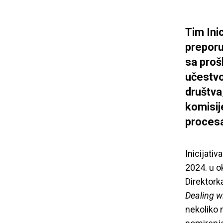
Tim Inic
preporu
sa proš
učestvo
društva
komisij
proces
Inicijativ
2024. u o
Direktorka
Dealing w
nekoliko 