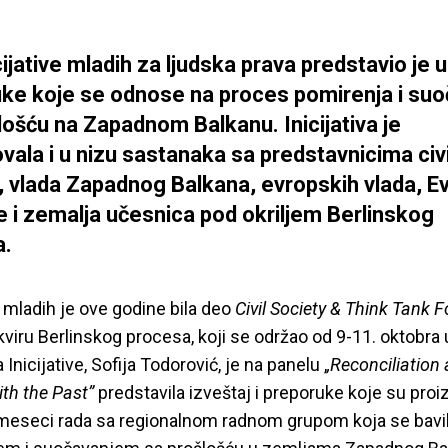
ijative mladih za ljudska prava predstavio je u
ke koje se odnose na proces pomirenja i suo
lošću na Zapadnom Balkanu. Inicijativa je
vala i u nizu sastanaka sa predstavnicima civ
, vlada Zapadnog Balkana, evropskih vlada, 
e i zemalja učesnica pod okriljem Berlinskog
a.
a mladih je ove godine bila deo
Civil Society & Think Tank 
kviru Berlinskog procesa, koji se održao od 9-11. oktobra u
 Inicijative, Sofija Todorović, je na panelu ,
,Reconciliation
ith the Past”
predstavila izveštaj i preporuke koje su proi
meseci rada sa regionalnom radnom grupom koja se bavi