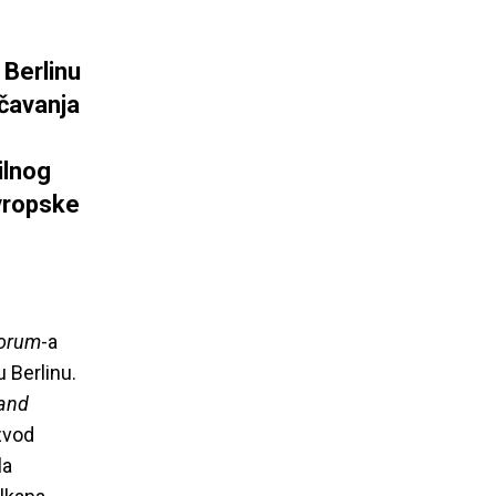
 Berlinu
čavanja
ilnog
Evropske
Forum
-a
 Berlinu.
 and
zvod
la