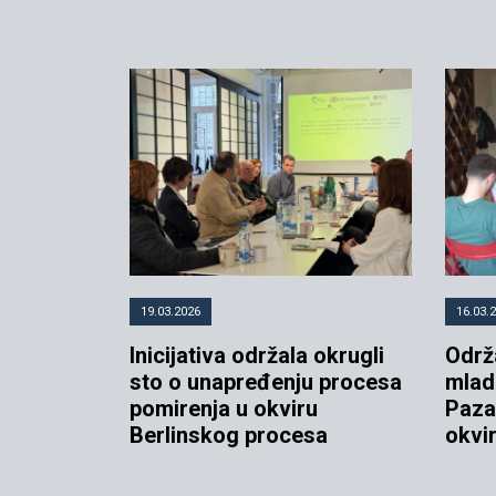
19.03.2026
16.03.
Inicijativa održala okrugli
Održ
sto o unapređenju procesa
mlad
pomirenja u okviru
Paza
Berlinskog procesa
okvi