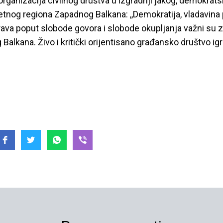
rganizacija civilnog društva u izgradnji jakog, demokrats
etnog regiona Zapadnog Balkana: ,,Demokratija, vladavina 
rava poput slobode govora i slobode okupljanja važni su z
Balkana. Živo i kritički orijentisano građansko društvo igr