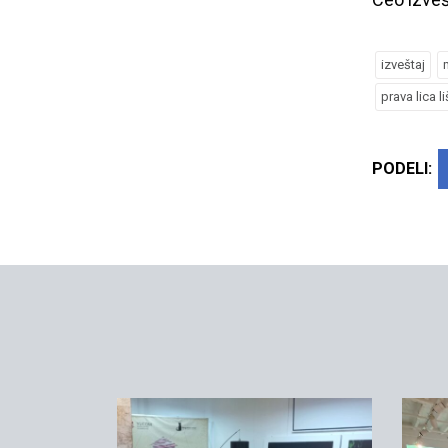
izveštaj
prava lica 
PODELI: