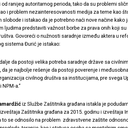
od ranijeg autoritarnog perioda, tako da su problemi slični
rao i problem nezainteresovanosti medija za teme kao št
nih slobode i istakao da je potrebno naći nove načine kako 
dim ljudima predstaviti važnost borbe za prava onih koji su
ruštva. Govoreći o nužnosti saradnje između aktera u ref
g sistema Đurić je istakao:
 dalje da postoji velika potreba saradnje države sa civilni
 da je najbolje rešenje da postoji poverenje i međusobn
ganizacija civilnog društva sa institucijama, pre svega U
 i NPM-a.”
amardžić
iz Službe Zaštitnika građana istakla je podudar
 Inicijativin izvešta
zveštaja Zaštitnika građana za 2015. godinu i izveštaja Ini
 to se odnosilo na problem zdravstvene zaštite odnosn
 pregleda, terapije, kao i statusa osoba sa mentalnim sm