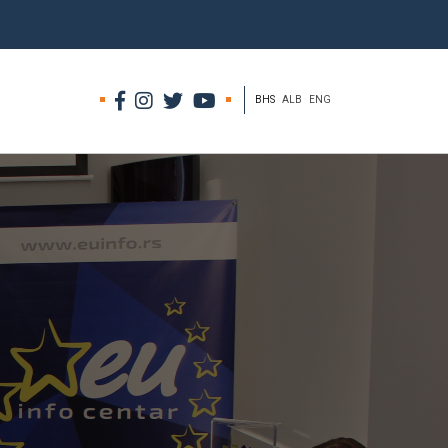
BHS
ALB
ENG