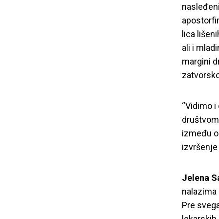
nasleđeni 
apostorfi
lica liše
ali i mla
margini d
zatvorsko
“Vidimo i
društvom,
između or
izvršenje
Jelena S
Predstavljen
nalazima i
Pre svega
lekarskih