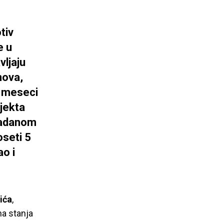
tiv
e u
vljaju
nova,
0 meseci
ojekta
apadanom
oseti 5
ao i
ića
,
na stanja