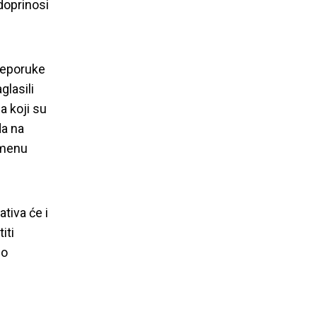
doprinosi
reporuke
glasili
a koji su
da na
omenu
tiva će i
iti
no