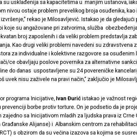
 su usklađenija sa kapacitetima u manjim ustanova, iak
m nivou ostaje problem prevelikog broja osuđenika, kao i
 izvršenje,” rekao je Milosavljević. Istakao je da gledajuć
bi koje su angažovane pri zatvorima, služba obezbeđenja
vatan broj zaposlenih i da veliki problem predstavlja za
anja. Kao drugi veliki problemi navedeni su zdravstvena za
tora za individualne i kolektivne razgovore sa osuđenim li
tači/ce obavljaju poslove povernika za alternativne sankci
ine do danas uspostavljene su 24 povereničke kancelarij
oš uvek nisu zaživele na pravi način,” zaključio je Milosavl
or programa Inicijative,
Ivan Đurić
istakao je važnost reg
 prevenciji borbe protiv torture. On je podsetio da je proj
n zajedno sa Inicijativom mladih za ljudska prava iz Crne
 Građanske Alijanse) i Albanskim centrom za rehabilitacij
ARCT) s obzirom da su većina izazova sa kojima se susr