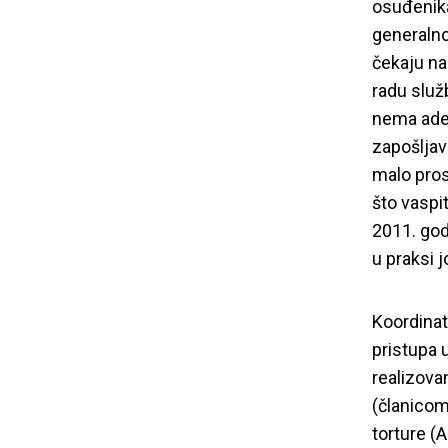
osuđenika
generalno
čekaju na
radu služ
nema adek
zapošljav
malo pros
što vaspi
2011. god
u praksi j
Koordinat
pristupa u
realizova
(članicom
torture (