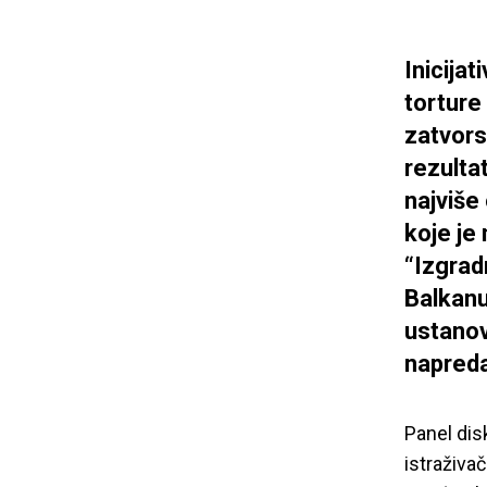
Inicija
torture 
zatvors
rezulta
najviše
koje je
“Izgrad
Balkanu
ustanov
napreda
Panel dis
istraživa