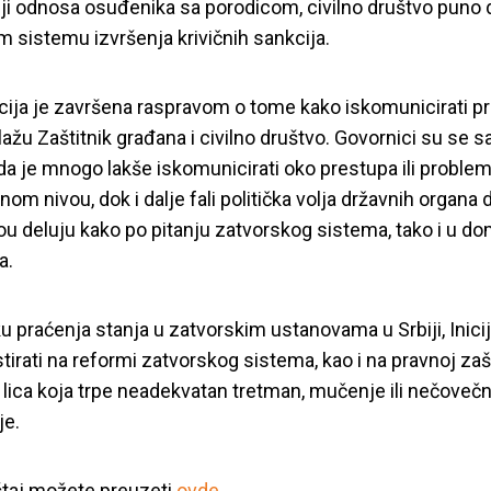
ciji odnosa osuđenika sa porodicom, civilno društvo puno 
 sistemu izvršenja krivičnih sankcija.
ija je završena raspravom o tome kako iskomunicirati p
ažu Zaštitnik građana i civilno društvo. Govornici su se sa
da je mnogo lakše iskomunicirati oko prestupa ili problem
nom nivou, dok i dalje fali politička volja državnih organa 
ou deluju kako po pitanju zatvorskog sistema, tako i u d
a.
u praćenja stanja u zatvorskim ustanovama u Srbiji, Inicija
stirati na reformi zatvorskog sistema, kao i na pravnoj zašt
lica koja trpe neadekvatan tretman, mučenje ili nečoveč
je.
štaj možete preuzeti
ovde
.