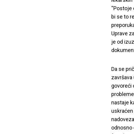
lišenih slob
“Postoje 
bi se to 
preporuka
Uprave za 
je od izu
dokumento
Da se pri
završava 
govoreći 
probleme 
nastaje k
uskraćen 
nadovezal
odnosno d