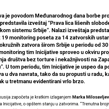
tiva je povodom Međunarodnog dana borbe pro
predstavila izveštaj “Prava lica lišenih slobod
kom sistemu Srbije”. Nalazi izveštaja predsta
t 19 monitoring poseta za 14 zatvorskih usta
 okružnih zatvora širom Srbije u periodu od 3
 monitoring tim Inicijative sproveo u okviru pr
nja društva bez torture i nekažnjivosti na Z
”. U tom periodu, tim Inicijative je uspeo da p
a u dva navrata, tako da su propusti u radu, k
k u tretmanu evidentirani vrlo brzo.
kusija započeta je kratkim izlaganjem
Marka Milosavljev
ča Inicijative, o opštem stanju u zatvorima. “Trenutna broj