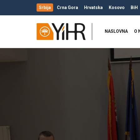
Srbija
Crna Gora
Hrvatska
Kosovo
BiH
NASLOVNA
O 