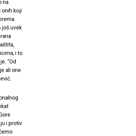
o na
 onih koji
i prema
 još uvek
brana
štita,
cima, i to
je. “Od
e ali one
jević.
ionalnog
ekat
 Gore
u i protiv
ećemo