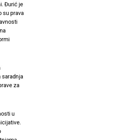
. Đurić je
o su prava
javnosti
 na
ormi
m
a saradnja
prave za
nosti u
j “Prava lica
cijative.
o
etnjama.