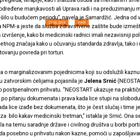
ode u zatvorskom si
određene manjkavosti ali Uprava radi i na preduzimanju 
rešilo u budućem periodu”, navela je Samardžić. Jedna od 
27.06.2016
YIHR
 NPM-a jeste da služba zdravstvene zaštite bude izmeš
izvršenje, kako bi medicinski radnici imali nezavisniji pol
zetnog značaja kako u očuvanju standarda zdravlja, tako i 
vanju povreda pri torturi.
ča o marginalizovanim pojednicima koji su odslužili kaznu
u zatvorskim ćelijama pojasnila je
Jelena Srnić
(NEOSTA
o postpenalnom prihvatu. “NEOSTART ukazuje na praktič
po pitanju dokumenata i prava kada lice stupi na slobod
ada lice izađe bez dokumenata, što je čest slučaj i time j
za bilo kakav medicinski tretman,” istakla je Srnić. Ona s
a na temu saradnje države i civilnog društva u borbi portiv
a posebno u prihvatu nakon kazne, pomoći u zapošljavanj