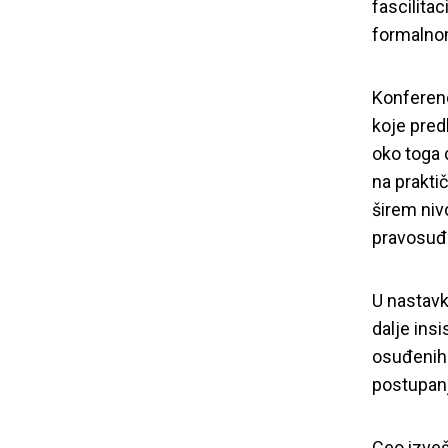
fascilita
formalnom
Konferenc
koje predl
oko toga 
na praktič
širem niv
pravosuđ
U nastavk
dalje insi
osuđenih 
postupan
Ceo izve