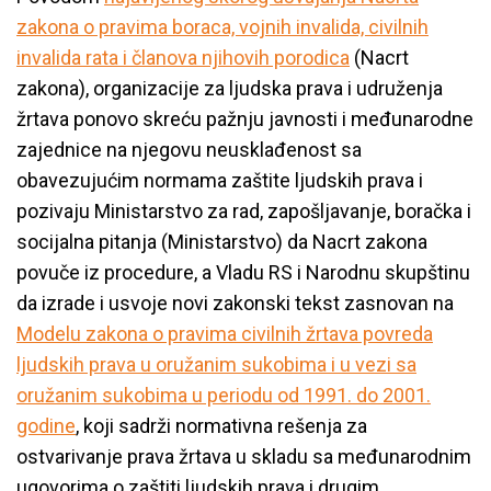
zakona o pravima boraca, vojnih invalida, civilnih
invalida rata i članova njihovih porodica
(Nacrt
zakona), organizacije za ljudska prava i udruženja
žrtava ponovo skreću pažnju javnosti i međunarodne
zajednice na njegovu neusklađenost sa
obavezujućim normama zaštite ljudskih prava i
pozivaju Ministarstvo za rad, zapošljavanje, boračka i
socijalna pitanja (Ministarstvo) da Nacrt zakona
povuče iz procedure, a Vladu RS i Narodnu skupštinu
da izrade i usvoje novi zakonski tekst zasnovan na
Modelu zakona o pravima civilnih žrtava povreda
ljudskih prava u oružanim sukobima i u vezi sa
oružanim sukobima u periodu od 1991. do 2001.
godine
, koji sadrži normativna rešenja za
ostvarivanje prava žrtava u skladu sa međunarodnim
ugovorima o zaštiti ljudskih prava i drugim