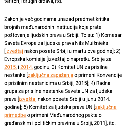
teritoriji drugih država, itd.
Zakon je već godinama unazad predmet kritika
brojnih međunarodnih institucija koje prate
poštovanje ljudskih prava u Srbiji. To su: 1) Komesar
Saveta Evrope za ljudska prava Nils Muižnieks
[
izveštaj
nakon posete Srbiji u martu ove godine]; 2)
Evropska komisija [izveštaj o napretku Srbije za
2015.
i
2014.
godinu; 3) Komitet UN za prisilne
nestanke [
zaključna zapažanja
o primeni Konvencije
o prisilnim nestanicima u Srbiji, 2015]; 4) Radna
grupa za prisilne nestanke Saveta UN za ljudska
prava [
izveštaj
nakon posete Srbiji u junu 2014.
godine]; 5) Komitet za ljudska prava UN [
zaključne
primedbe
o primeni Međunarodnog pakta o
građanskim i političkim pravima u Srbiji, 2011], itd.