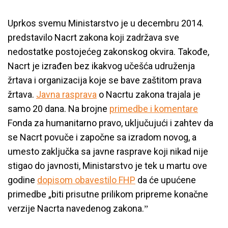
Uprkos svemu Ministarstvo je u decembru 2014.
predstavilo Nacrt zakona koji zadržava sve
nedostatke postojećeg zakonskog okvira. Takođe,
Nacrt je izrađen bez ikakvog učešća udruženja
žrtava i organizacija koje se bave zaštitom prava
žrtava.
Javna rasprava
o Nacrtu zakona trajala je
samo 20 dana. Na brojne
primedbe i komentare
Fonda za humanitarno pravo, uključujući i zahtev da
se Nacrt povuče i započne sa izradom novog, a
umesto zaključka sa javne rasprave koji nikad nije
stigao do javnosti, Ministarstvo je tek u martu ove
godine
dopisom obavestilo FHP
da će upućene
primedbe „biti prisutne prilikom pripreme konačne
verzije Nacrta navedenog zakona.ˮ