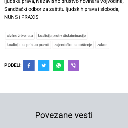
ljudska prava, Nezavisno društvo novinara Vojvodine,
Sandžački odbor za zaštitu ljudskih prava i sloboda,
NUNS i PRAXIS
civilne žrtve rata
koalicija protiv diskriminacije
koalicija za pristup pravdi
zajendičko saopštenje
zakon
PODELI:
Povezane vesti