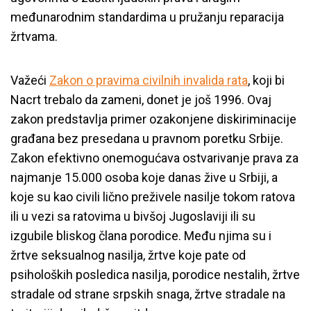
međunarodnim standardima u pružanju reparacija
žrtvama.
Važeći
Zakon o pravima civilnih invalida rata
, koji bi
Nacrt trebalo da zameni, donet je još 1996. Ovaj
zakon predstavlja primer ozakonjene diskiriminacije
građana bez presedana u pravnom poretku Srbije.
Zakon efektivno onemogućava ostvarivanje prava za
najmanje 15.000 osoba koje danas žive u Srbiji, a
koje su kao civili lično preživele nasilje tokom ratova
ili u vezi sa ratovima u bivšoj Jugoslaviji ili su
izgubile bliskog člana porodice. Među njima su i
žrtve seksualnog nasilja, žrtve koje pate od
psiholoških posledica nasilja, porodice nestalih, žrtve
stradale od strane srpskih snaga, žrtve stradale na