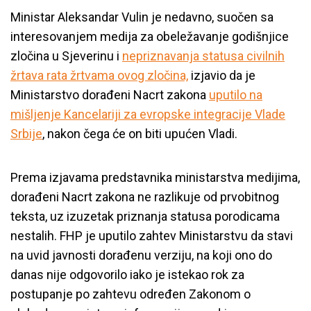
Ministar Aleksandar Vulin je nedavno, suočen sa
interesovanjem medija za obeležavanje godišnjice
zločina u Sjeverinu i
nepriznavanja statusa civilnih
žrtava rata žrtvama ovog zločina,
izjavio da je
Ministarstvo dorađeni Nacrt zakona
uputilo na
mišljenje Kancelariji za evropske integracije Vlade
Srbije
, nakon čega će on biti upućen Vladi.
Prema izjavama predstavnika ministarstva medijima,
dorađeni Nacrt zakona ne razlikuje od prvobitnog
teksta, uz izuzetak priznanja statusa porodicama
nestalih. FHP je uputilo zahtev Ministarstvu da stavi
na uvid javnosti dorađenu verziju, na koji ono do
danas nije odgovorilo iako je istekao rok za
postupanje po zahtevu određen Zakonom o