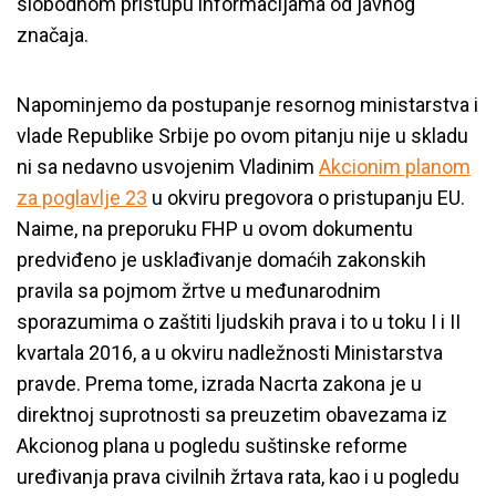
slobodnom pristupu informacijama od javnog
značaja.
Napominjemo da postupanje resornog ministarstva i
vlade Republike Srbije po ovom pitanju nije u skladu
ni sa nedavno usvojenim Vladinim
Akcionim planom
za poglavlje 23
u okviru pregovora o pristupanju EU.
Naime, na preporuku FHP u ovom dokumentu
predviđeno je usklađivanje domaćih zakonskih
pravila sa pojmom žrtve u međunarodnim
sporazumima o zaštiti ljudskih prava i to u toku I i II
kvartala 2016, a u okviru nadležnosti Ministarstva
pravde. Prema tome, izrada Nacrta zakona je u
direktnoj suprotnosti sa preuzetim obavezama iz
Akcionog plana u pogledu suštinske reforme
uređivanja prava civilnih žrtava rata, kao i u pogledu