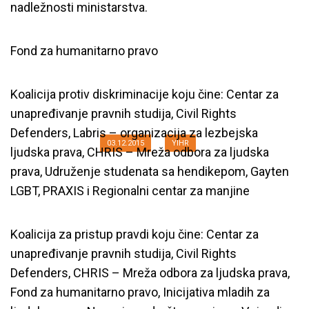
nadležnosti ministarstva.
Fond za humanitarno pravo
Povući diskriminatoran Nacrt
zakona o pravima civilnih žrtava
Koalicija protiv diskriminacije koju čine: Centar za
rata
unapređivanje pravnih studija, Civil Rights
Defenders, Labris – organizacija za lezbejska
03.12.2015
YIHR
ljudska prava, CHRIS – Mreža odbora za ljudska
prava, Udruženje studenata sa hendikepom, Gayten
LGBT, PRAXIS i Regionalni centar za manjine
Koalicija za pristup pravdi koju čine: Centar za
unapređivanje pravnih studija, Civil Rights
Defenders, CHRIS – Mreža odbora za ljudska prava,
Fond za humanitarno pravo, Inicijativa mladih za