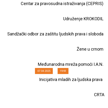
Centar za pravosudna istraživanja (CEPRIS)
Udruženje KROKODIL
Otvoreno pismo Visokom savetu
Sandžački odbor za zaštitu ljudskih prava i sloboda
tužilaštva povodom izbora
Glavnog javnog tužioca za ratne
Žene u crnom
zločine
Međunarodna mreža pomoći I.A.N.
07.04.2025
YIHR
Inicijativa mladih za ljudska prava
CRTA