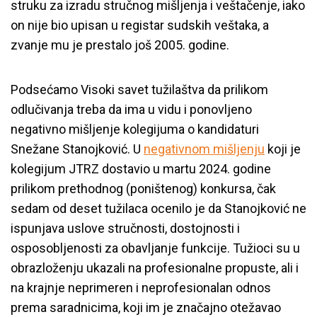
struku za izradu stručnog mišljenja i veštačenje, iako
on nije bio upisan u registar sudskih veštaka, a
zvanje mu je prestalo još 2005. godine.
Podsećamo Visoki savet tužilaštva da prilikom
odlučivanja treba da ima u vidu i ponovljeno
negativno mišljenje kolegijuma o kandidaturi
Snežane Stanojković. U
negativnom mišljenju
koji je
kolegijum JTRZ dostavio u martu 2024. godine
prilikom prethodnog (poništenog) konkursa, čak
sedam od deset tužilaca ocenilo je da Stanojković ne
ispunjava uslove stručnosti, dostojnosti i
osposobljenosti za obavljanje funkcije. Tužioci su u
obrazloženju ukazali na profesionalne propuste, ali i
na krajnje neprimeren i neprofesionalan odnos
prema saradnicima, koji im je značajno otežavao