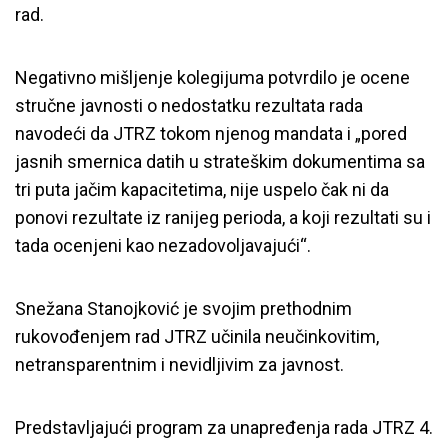
rad.
Negativno mišljenje kolegijuma potvrdilo je ocene
stručne javnosti o nedostatku rezultata rada
navodeći da JTRZ tokom njenog mandata i „pored
jasnih smernica datih u strateškim dokumentima sa
tri puta jačim kapacitetima, nije uspelo čak ni da
ponovi rezultate iz ranijeg perioda, a koji rezultati su i
tada ocenjeni kao nezadovoljavajući“.
Snežana Stanojković je svojim prethodnim
rukovođenjem rad JTRZ učinila neučinkovitim,
netransparentnim i nevidljivim za javnost.
Predstavljajući program za unapređenja rada JTRZ 4.