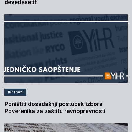
devedesetih
18.11.2025
Poništiti dosadašnji postupak izbora
Poverenika za zaštitu ravnopravnosti