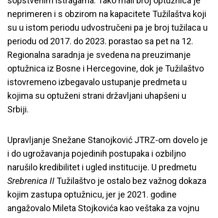
sopstvenim istragama. Tako mali broj optužnica je
neprimeren i s obzirom na kapacitete Tužilaštva koji
su u istom periodu udvostručeni pa je broj tužilaca u
periodu od 2017. do 2023. porastao sa pet na 12.
Regionalna saradnja je svedena na preuzimanje
optužnica iz Bosne i Hercegovine, dok je Tužilaštvo
istovremeno izbegavalo ustupanje predmeta u
kojima su optuženi strani državljani uhapšeni u
Srbiji.
Upravljanje Snežane Stanojković JTRZ-om dovelo je
i do ugrožavanja pojedinih postupaka i ozbiljno
narušilo kredibilitet i ugled institucije. U predmetu
Srebrenica II
Tužilaštvo je ostalo bez važnog dokaza
kojim zastupa optužnicu, jer je 2021. godine
angažovalo Mileta Stojkovića kao veštaka za vojnu