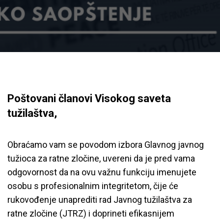
Poštovani članovi Visokog saveta
tužilaštva,
Obraćamo vam se povodom izbora Glavnog javnog
tužioca za ratne zločine, uvereni da je pred vama
odgovornost da na ovu važnu funkciju imenujete
osobu s profesionalnim integritetom, čije će
rukovođenje unaprediti rad Javnog tužilaštva za
ratne zločine (JTRZ) i doprineti efikasnijem