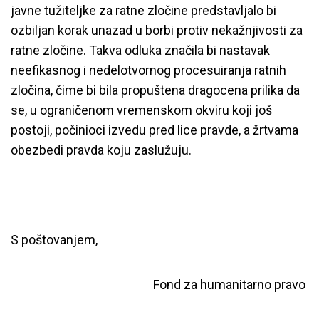
javne tužiteljke za ratne zločine predstavljalo bi
ozbiljan korak unazad u borbi protiv nekažnjivosti za
ratne zločine. Takva odluka značila bi nastavak
neefikasnog i nedelotvornog procesuiranja ratnih
zločina, čime bi bila propuštena dragocena prilika da
se, u ograničenom vremenskom okviru koji još
postoji, počinioci izvedu pred lice pravde, a žrtvama
obezbedi pravda koju zaslužuju.
S poštovanjem,
Fond za humanitarno pravo