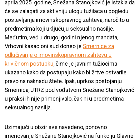
aprila 2025. godine, Snežana Stanojković je istakla da
će se zalagati za aktivniju ulogu tužilaca u pogledu
postavljanja imovinskopravnog zahteva, naročito u
predmetima koji uključuju seksualno nasilje.
Međutim, već u drugoj godini njenog mandata,
Vrhovni kasacioni sud doneo je
Smernice za
odlučivanje o imovinskopravnom zahtevu u
krivičnom postupku
, čime je javnim tužiocima
ukazano kako da postupaju kako bi žrtve ostvarile
pravo na naknadu štete. Ipak, uprkos postojanju
Smernica, JTRZ pod vođstvom Snežane Stanojković
u praksi ih nije primenjivalo, čak ni u predmetima
seksualnog nasilja.
Uzimajući u obzir sve navedeno, ponovno
imenovanje Snežane Stanojković na funkciju Glavne