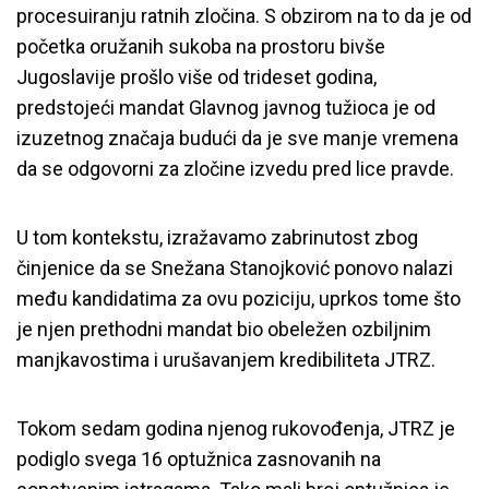
procesuiranju ratnih zločina. S obzirom na to da je od
početka oružanih sukoba na prostoru bivše
Jugoslavije prošlo više od trideset godina,
predstojeći mandat Glavnog javnog tužioca je od
izuzetnog značaja budući da je sve manje vremena
da se odgovorni za zločine izvedu pred lice pravde.
U tom kontekstu, izražavamo zabrinutost zbog
činjenice da se Snežana Stanojković ponovo nalazi
među kandidatima za ovu poziciju, uprkos tome što
je njen prethodni mandat bio obeležen ozbiljnim
manjkavostima i urušavanjem kredibiliteta JTRZ.
Tokom sedam godina njenog rukovođenja, JTRZ je
podiglo svega 16 optužnica zasnovanih na