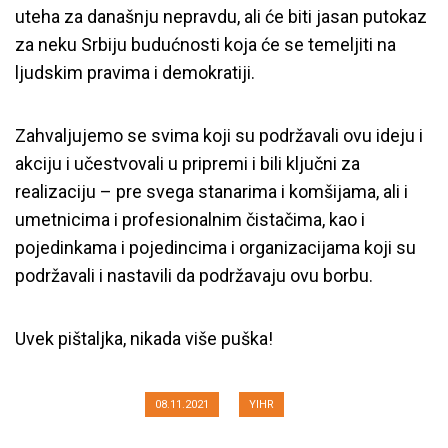
uteha za današnju nepravdu, ali će biti jasan putokaz
za neku Srbiju budućnosti koja će se temeljiti na
ljudskim pravima i demokratiji.
Zahvaljujemo se svima koji su podržavali ovu ideju i
akciju i učestvovali u pripremi i bili ključni za
realizaciju – pre svega stanarima i komšijama, ali i
umetnicima i profesionalnim čistačima, kao i
pojedinkama i pojedincima i organizacijama koji su
OTVORENO PISMO POVODOM
podržavali i nastavili da podržavaju ovu borbu.
MLADIĆEVOG SPOMENIKA U
Uvek pištaljka, nikada više puška!
NJEGOŠEVOJ
08.11.2021
YIHR