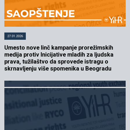
27.01.2026
Umesto nove linč kampanje prorežimskih
medija protiv Inicijative mladih za ljudska
prava, tužilaštvo da sprovede istragu o
skrnavljenju više spomenika u Beogradu