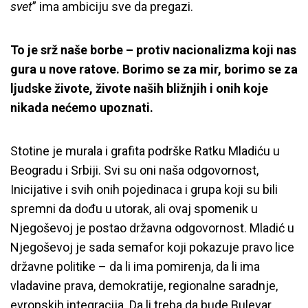
svet
” ima ambiciju sve da pregazi.
To je srž naše borbe – protiv nacionalizma koji nas
gura u nove ratove. Borimo se za mir, borimo se za
ljudske živote, živote naših bližnjih i onih koje
nikada nećemo upoznati.
Stotine je murala i grafita podrške Ratku Mladiću u
Beogradu i Srbiji. Svi su oni naša odgovornost,
Inicijative i svih onih pojedinaca i grupa koji su bili
spremni da dođu u utorak, ali ovaj spomenik u
Njegoševoj je postao državna odgovornost. Mladić u
Njegoševoj je sada semafor koji pokazuje pravo lice
državne politike – da li ima pomirenja, da li ima
vladavine prava, demokratije, regionalne saradnje,
evropskih integracija. Da li treba da bude Bulevar