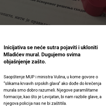
Inicijativa se neće sutra pojaviti i ukloniti
Mladićev mural. Dugujemo svima
objašnjenje zašto.
Saopštenje MUP i ministra Vulina, u kome govore o
“slikama krvavih srpskih glava” ako dođe do krečenja
murala smo dobro razumeli. Njegove paramilitarne
formacije, kao što je Levijatan, bi nam razbile glave, a
njegova policija nas ne bi zaštitila.