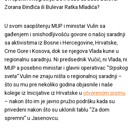
Zorana Đinđića ili Bulevar Ratka Mladića?
U svom saopštenju MUP i ministar Vulin sa
gađenjem i snishodljivošću govore o našoj saradnji
sa aktivistima iz Bosne i Hercegovine, Hrvatske,
Crne Gore i Kosova, dok se njegova Vlada kune u
regionalnu saradnju. Ni predsednik Vučić, ni Vlada, ni
MUP a posebno ministar i glavni operativac “
Srpskog
sveta”
Vulin ne znaju ništa o regionalnoj saradnji –
što su mu pre nekoliko godina objasnile i naše
kolege iz Inicijative iz Hrvatske u
otvorenom pismu
– nakon što im je javno pružio podršku kada su
privedeni nakon što su uklonili tablu “Za dom
spremni” u Jasenovcu.