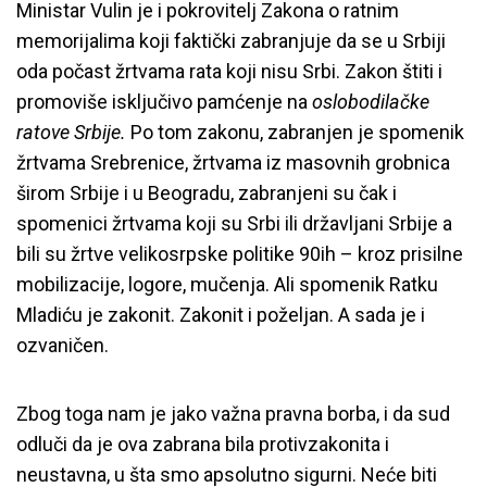
Ministar Vulin je i pokrovitelj Zakona o ratnim
memorijalima koji faktički zabranjuje da se u Srbiji
oda počast žrtvama rata koji nisu Srbi. Zakon štiti i
promoviše isključivo pamćenje na
oslobodilačke
ratove Srbije.
Po tom zakonu, zabranjen je spomenik
žrtvama Srebrenice, žrtvama iz masovnih grobnica
širom Srbije i u Beogradu, zabranjeni su čak i
spomenici žrtvama koji su Srbi ili državljani Srbije a
bili su žrtve velikosrpske politike 90ih – kroz prisilne
mobilizacije, logore, mučenja. Ali spomenik Ratku
Mladiću je zakonit. Zakonit i poželjan. A sada je i
ozvaničen.
Zbog toga nam je jako važna pravna borba, i da sud
odluči da je ova zabrana bila protivzakonita i
neustavna, u šta smo apsolutno sigurni. Neće biti