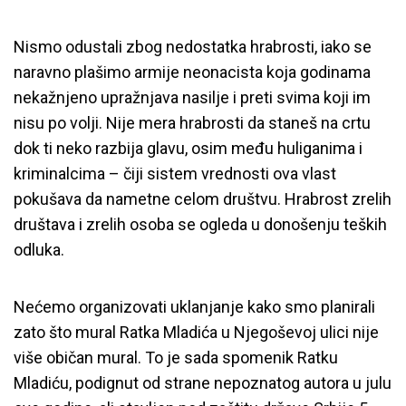
Nismo odustali zbog nedostatka hrabrosti, iako se
naravno plašimo armije neonacista koja godinama
nekažnjeno upražnjava nasilje i preti svima koji im
nisu po volji. Nije mera hrabrosti da staneš na crtu
dok ti neko razbija glavu, osim među huliganima i
kriminalcima – čiji sistem vrednosti ova vlast
pokušava da nametne celom društvu. Hrabrost zrelih
društava i zrelih osoba se ogleda u donošenju teških
odluka.
Nećemo organizovati uklanjanje kako smo planirali
zato što mural Ratka Mladića u Njegoševoj ulici nije
više običan mural. To je sada spomenik Ratku
Mladiću, podignut od strane nepoznatog autora u julu