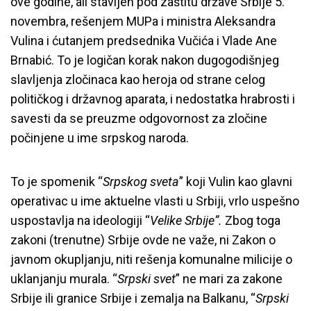
ove godine, ali stavljen pod zaštitu države Srbije 5.
novembra, rešenjem MUPa i ministra Aleksandra
Vulina i ćutanjem predsednika Vučića i Vlade Ane
Brnabić. To je logičan korak nakon dugogodišnjeg
slavljenja zločinaca kao heroja od strane celog
političkog i državnog aparata, i nedostatka hrabrosti i
savesti da se preuzme odgovornost za zločine
počinjene u ime srpskog naroda.
To je spomenik “
Srpskog sveta
” koji Vulin kao glavni
operativac u ime aktuelne vlasti u Srbiji, vrlo uspešno
uspostavlja na ideologiji “
Velike Srbije”.
Zbog toga
zakoni (trenutne) Srbije ovde ne važe, ni Zakon o
javnom okupljanju, niti rešenja komunalne milicije o
uklanjanju murala. “
Srpski svet
” ne mari za zakone
Srbije ili granice Srbije i zemalja na Balkanu, “
Srpski