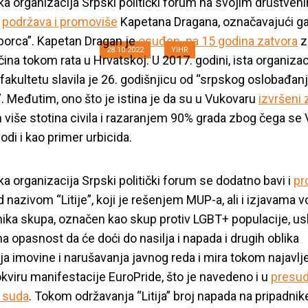
vanja studentskih
a organizacija Srpski politički forum na svojim društven
a
podržava i promoviše
Kapetana Dragana, označavajući g
borca”. Kapetan Dragan je
osuđen na 15 godina zatvora
z
28.10.2022
YIHR
očina tokom rata u Hrvatskoj
. U 2017. godini, ista organizac
 fakultetu slavila je 26. godišnjicu od “srpskog oslobađan
. Međutim, ono što je istina je da su u V
ukovaru
izvršeni 
 više stotina civila i razaranjem 90% grada zbog čega se
odi i kao primer urbicida.
a organizacija Srpski politički forum se dodatno bavi i
pr
 nazivom “Litije”, koji je rešenjem MUP-a, ali i izjavama 
ika skupa, označen kao skup protiv LGBT+ populacije, us
na opasnost da će doći do nasilja i napada i drugih oblika
ja imovine i narušavanja javnog reda i mira tokom najavlj
okviru manifestacije EuroPride, što je navedeno i u
presud
 suda
. Tokom održavanja “Litija” broj napada na pripadni