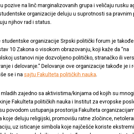
u pozive na linč marginalizovanih grupa i veličaju rusku a
 studentske organizacije deluju u suprotnosti sa pravnim
ju njihov rad i status.
 studentske organizacije Srpski politički forum je takođe
stav 10 Zakona o visokom obrazovanju, koji kaže da “na
lskoj ustanovi nije dozvoljeno političko, stranačko ili ver
anje i delovanje.” Delovanje ove organizacije takođe je i r
še se i na
sajtu Fakulteta političkih nauka
.
va mladih zajedno sa aktivistima/kinjama od kojih su mnog
inje Fakulteta političkih nauka i Institut za evropske posl
 su povodom ustupanja prostorija Fakulteta organizacijam
 koje deluju religijski, promovišu ratne zločince, netolera
aciju, uz isticanje simbola koje najčešće koriste ekstrem