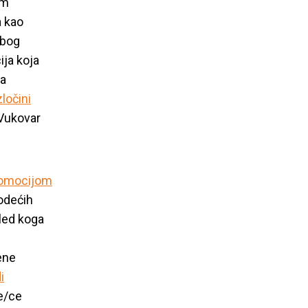
 organizacija
im
a kao
bog
ija koja
ja
zločini
 Vukovar
omocijom
vodećih
led koga
ene
i
ke/ce