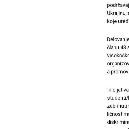
podržavaj
Ukrajinu,
koje uređu
Delovanje
članu 43 
visokoško
organizov
a promovi
Inicijati
studenti/k
zabrinuti
ličnostima
diskrimin