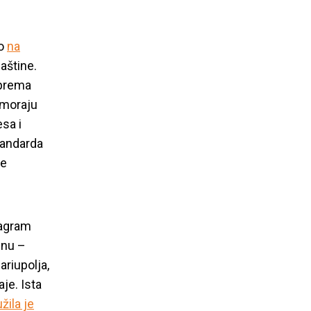
no
na
baštine.
 prema
a moraju
esa i
tandarda
je
tagram
inu –
ariupolja,
aje. Ista
žila je