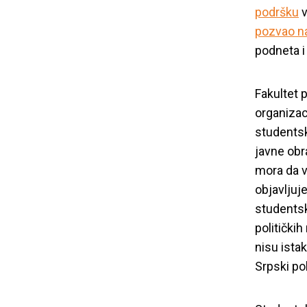
podršku
v
pozvao na
podneta i
Fakultet 
organizac
studentski
javne obr
mora da v
objavljuj
studentsk
politički
nisu ista
Otvoreno pi
Srpski pol