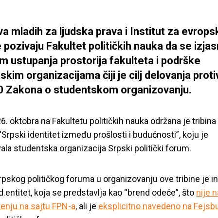
iva mladih za ljudska prava i Institut za evrop
 pozivaju Fakultet političkih nauka da se izjas
 ustupanja prostorija fakulteta i podrške
skim organizacijama čiji je cilj delovanja prot
0 Zakona o studentskom organizovanju.
6. oktobra na Fakultetu političkih nauka održana je tribina
Srpski identitet između prošlosti i budućnosti”, koju je
ala studentska organizacija Srpski politički forum.
rpskog političkog foruma u organizovanju ove tribine je 
Id.entitet, koja se predstavlja kao “brend odeće”, što
nije 
enju na sajtu FPN-a
, ali je
eksplicitno navedeno na Fejsbu