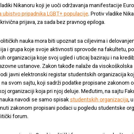
ladiki Nikanoru koji je uoči održavanja manifestacije Eur
 ubistvo pripadnika LGBT+ populacije
. Protiv vladike Nik
 krivična prijava, za sada bez pravnog epiloga.
političkih nauka mora biti upoznat sa ciljevima i delovanj
ija i grupa koje svoje aktivnosti sprovode na fakultetu, 
h organizacija koje svoj ugled i uticaj baziraju i na kredib
azovne ustanove. Zakon takođe nalaže da visokoškolska
odi javni elektronski registar studentskih organizacija koj
e na svom sajtu, koji sadrži podatke propisane zakonom o
oj organizaciji koja pri njoj deluje. Međutim, na sajtu Fak
h nauka navodi se samo spisak
studentskih organizacija
, 
knuti zakonom propisani podaci u pogledu studentske org
smo Fakultetu poli
itički forum.