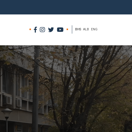
BHS
ALB
ENG