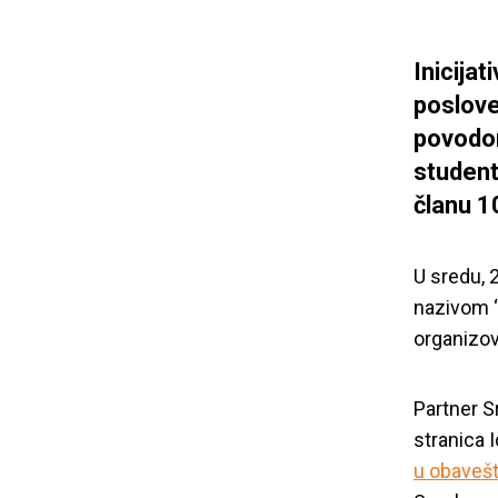
Inicijat
poslove
povodom
student
članu 1
U sredu, 2
nazivom “
organizov
Partner S
stranica 
u obavešt