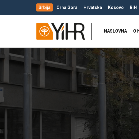
Srbija
Crna Gora
Hrvatska
Kosovo
BiH
NASLOVNA
O 