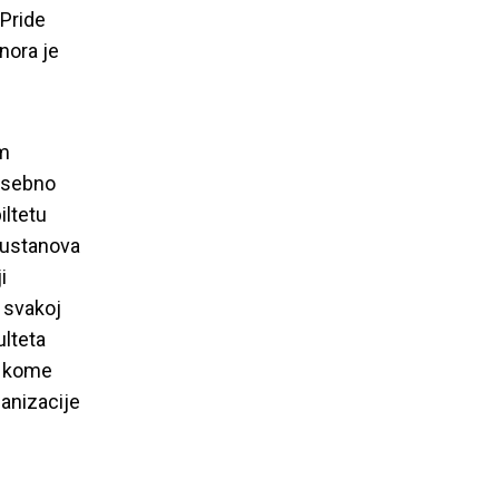
oPride
anora je
em
posebno
iltetu
 ustanova
i
 svakoj
ulteta
u kome
anizacije
tičkih nauka