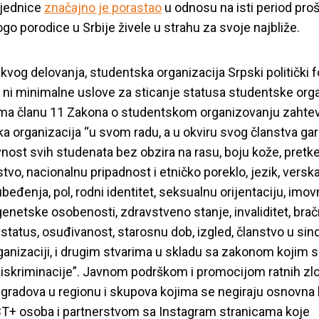
jednice
značajno je porastao
u odnosu na isti period proš
go porodice u Srbije živele u strahu za svoje najbliže.
kvog delovanja, studentska organizacija Srpski politički f
 ni minimalne uslove za sticanje statusa studentske orga
ema članu 11 Zakona o studentskom organizovanju zahte
a organizacija “u svom radu, a u okviru svog članstva ga
nost svih studenata bez obzira na rasu, boju kože, pretke
tvo, nacionalnu pripadnost i etničko poreklo, jezik, verska
ubeđenja, pol, rodni identitet, seksualnu orijentaciju, imov
genetske osobenosti, zdravstveno stanje, invaliditet, bračn
 status, osuđivanost, starosnu dob, izgled, članstvo u sind
ganizaciji, i drugim stvarima u skladu sa zakonom kojim 
iskriminacije”.
Javnom podrškom i promocijom ratnih zlo
 gradova u regionu i skupova kojima se negiraju osnovna 
T+ osoba i partnerstvom sa Instagram stranicama koje