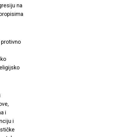
gresiju na
 propisima
 protivno
sko
eligijsko
i
ove,
a i
nciju i
ističke