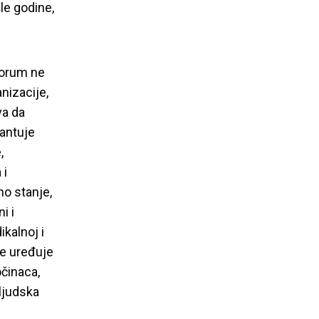
le godine,
oru
m ne
nizacije,
va da
rantuje
,
 i
no stanje,
i i
ikalnoj i
se uređuje
činaca,
ljudska