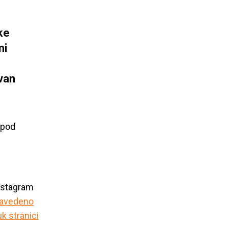
ske
ni
ivan
 pod
instagram
navedeno
k stranici