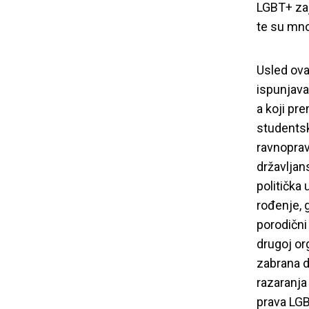
LGBT+ za
te su mno
Usled ova
i
spunjava
a koji pr
studentsk
ravnoprav
državljans
politička 
rođenje, 
porodični
drugoj or
zabrana d
razaranja
prava LGB