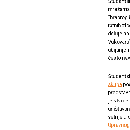
povodom delo
Studentsk
mrežam
“hrabrog 
ratnih zl
deluje na
Vukovara”
u
bijanjem
često nav
Studentsk
skupa
pod
predstavn
je stvore
uništavan
šetnje u 
Upravnog