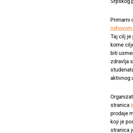
Srpskog p
Primarni 
njihovom 
Taj cilj j
kome cilj
biti usmer
zdravlja 
studenata
aktivnog 
Organizat
stranica
I
prodaje m
koji je po
stranica 