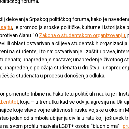
olitičkog foruma.
cilj delovanja Srpskog političkog foruma, kako je navede
sajtu
, je
promocija srpske političke, kulturne i istorijske 
e protivan članu 10
Zakona o studentskom organizovanju
,
evi ili oblast ostvarivanja ciljeva studentskih organizacij
eni na studente, i to na: ostvarivanje i zaštitu prava, inter
studenata; unapređenje nastave; unapređenje životnog s
; unapređenje položaja studenata u društvu i unapređen
učešća studenata u procesu donošenja odluka.
or pomenute tribine na Fakultetu političkih nauka je i Ins
d.entitet
, koja – u trenutku kad se odvija agresija na Ukraj
ajice koje slave vojne aktivnosti ruske vojske u okolini M
stao jedan od simbola ubijanja civila u ratu koji još uvek tr
je na svom profilu nazivala LGBT+ osobe “bludnicima” i
pru