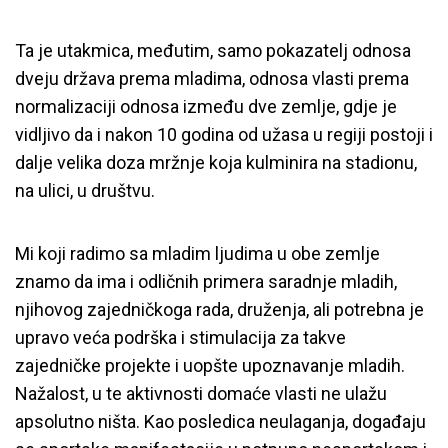
Ta je utakmica, međutim, samo pokazatelj odnosa
dveju država prema mladima, odnosa vlasti prema
normalizaciji odnosa između dve zemlje, gdje je
vidljivo da i nakon 10 godina od užasa u regiji postoji i
dalje velika doza mržnje koja kulminira na stadionu,
na ulici, u društvu.
Mi koji radimo sa mladim ljudima u obe zemlje
znamo da ima i odličnih primera saradnje mladih,
njihovog zajedničkoga rada, druženja, ali potrebna je
upravo veća podrška i stimulacija za takve
zajedničke projekte i uopšte upoznavanje mladih.
Nažalost, u te aktivnosti domaće vlasti ne ulažu
apsolutno ništa. Kao posledica neulaganja, događaju