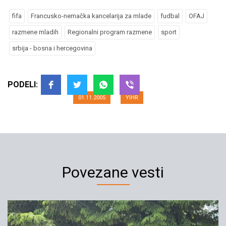
fifa
Francusko-nemačka kancelarija za mlade
fudbal
OFAJ
razmene mladih
Regionalni program razmene
sport
Otvoreno pismo FIFA – Novac od
srbija - bosna i hercegovina
kazne dati mladima SCG i BiH
PODELI:
01.11.2005
YIHR
Povezane vesti