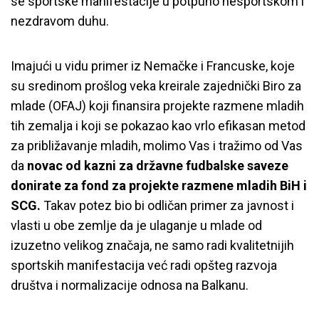
se sportske manifestacije u potpuno nesportskom i
nezdravom duhu.
Imajući u vidu primer iz Nemačke i Francuske, koje
su sredinom prošlog veka kreirale zajednički Biro za
mlade (OFAJ) koji finansira projekte razmene mladih
tih zemalja i koji se pokazao kao vrlo efikasan metod
za približavanje mladih, molimo Vas i tražimo od Vas
da
novac od kazni za državne fudbalske saveze
donirate za fond za projekte razmene mladih BiH i
SCG.
Takav potez bio bi odličan primer za javnost i
vlasti u obe zemlje da je ulaganje u mlade od
izuzetno velikog značaja, ne samo radi kvalitetnijih
sportskih manifestacija već radi opšteg razvoja
društva i normalizacije odnosa na Balkanu.