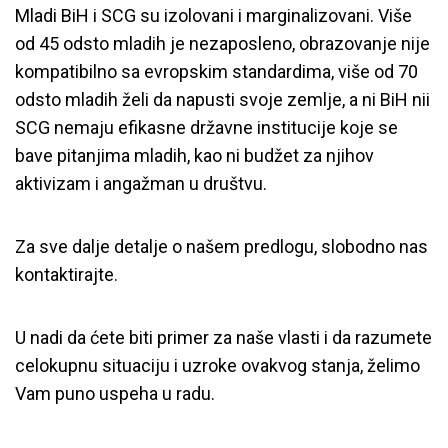
Mladi BiH i SCG su izolovani i marginalizovani. Više
od 45 odsto mladih je nezaposleno, obrazovanje nije
kompatibilno sa evropskim standardima, više od 70
odsto mladih želi da napusti svoje zemlje, a ni BiH nii
SCG nemaju efikasne državne institucije koje se
bave pitanjima mladih, kao ni budžet za njihov
aktivizam i angažman u društvu.
Za sve dalje detalje o našem predlogu, slobodno nas
kontaktirajte.
U nadi da ćete biti primer za naše vlasti i da razumete
celokupnu situaciju i uzroke ovakvog stanja, želimo
Vam puno uspeha u radu.