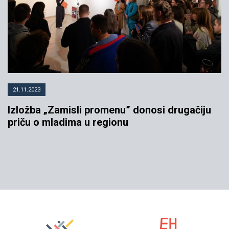
21.11.2023
Izložba „Zamisli promenu” donosi drugačiju
priču o mladima u regionu