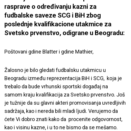
rasprave o određivanju kazni za
fudbalske saveze SCG i BiH zbog
poslednje kvalifikacione utakmice za
Svetsko prvenstvo, odigrane u Beogradu:
Poštovani gdine Blatter i gdine Mathier,
Žalosno je bilo gledati fudbalsku utakmicu u
Beogradu između reprezentacija BiH i SCG, koja je
trebalo da bude vrhunski sportski događaj na
samom kraju kvalifikacija za Svetsko prvenstvo. Još
je tužnije da su glavni akteri promovisanja uvredljivih
sadržaja, kao i nereda bili mladi ljudi. Verujemo da
ćete Vi dobro znati kako da procenite odgovornost,
kao i visinu kazne, i u to ne bismo da se mešamo.