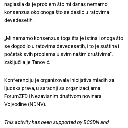
naglasila da je problem što mi danas nemamo
konsenzus oko onoga što se desilo u ratovima
devedesetih.
,,Mi nemamo konsenzus toga šta je istina i onoga što
se dogodilo u ratovima devedesetih, i to je suština i
početak svih problema u svim našim društvima”,
zaključila je Tanović.
Konferenciju je organizovala Inicijativa mladih za
ljudska prava, u saradnji sa organizacijama
ForumZFD i Nezavisnim društvom novinara
Vojvodine (NDNV).
Otvorena regionalna konferencija
This activity has been supported by BCSDN and