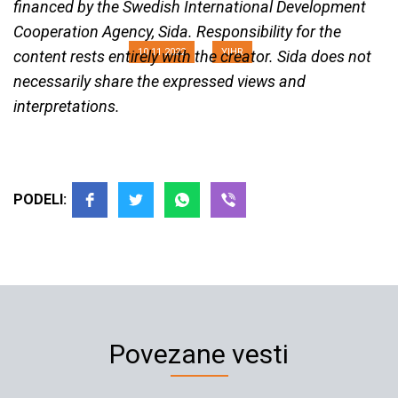
,,Istine koje kasne”
financed by the Swedish International Development
Cooperation Agency, Sida. Responsibility for the
10.11.2022
YIHR
content rests entirely with the creator. Sida does not
necessarily share the expressed views and
interpretations.
PODELI:
Povezane vesti