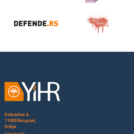
Dobračina 4,
11000 Beograd,
Srbija