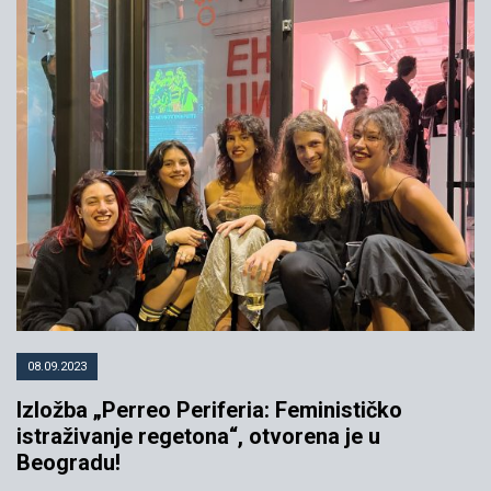
08.09.2023
Izložba „Perreo Periferia: Feminističko
istraživanje regetona“, otvorena je u
Beogradu!