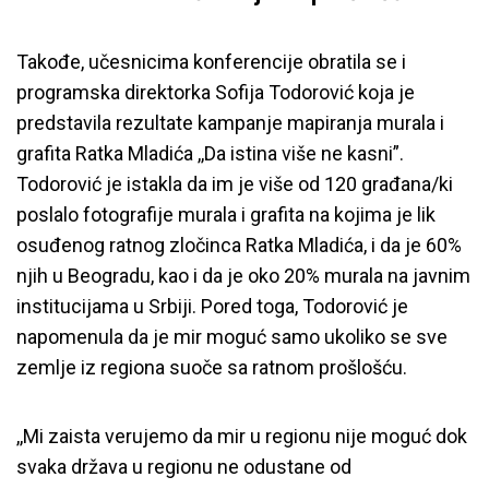
Takođe, učesnicima konferencije obratila se i
programska direktorka Sofija Todorović koja je
predstavila rezultate kampanje mapiranja murala i
grafita Ratka Mladića ,,Da istina više ne kasni”.
Todorović je istakla da im je više od 120 građana/ki
poslalo fotografije murala i grafita na kojima je lik
osuđenog ratnog zločinca Ratka Mladića, i da je 60%
njih u Beogradu, kao i da je oko 20% murala na javnim
institucijama u Srbiji. Pored toga, Todorović je
napomenula da je mir moguć samo ukoliko se sve
zemlje iz regiona suoče sa ratnom prošlošću.
,,Mi zaista verujemo da mir u regionu nije moguć dok
svaka država u regionu ne odustane od