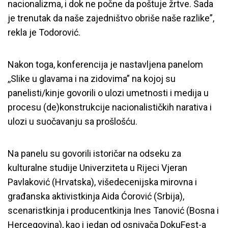
nacionalizma, i dok ne počne da poštuje žrtve. Sada
je trenutak da naše zajedništvo obriše naše razlike”,
rekla je Todorović.
Nakon toga, konferencija je nastavljena panelom
,,Slike u glavama i na zidovima” na kojoj su
panelisti/kinje govorili o ulozi umetnosti i medija u
procesu (de)konstrukcije nacionalističkih narativa i
ulozi u suočavanju sa prošlošću.
Na panelu su govorili istoričar na odseku za
kulturalne studije Univerziteta u Rijeci Vjeran
Pavlaković (Hrvatska), višedecenijska mirovna i
građanska aktivistkinja Aida Ćorović (Srbija),
scenaristkinja i producentkinja Ines Tanović (Bosna i
Hercegovina), kao i jedan od osnivača DokuFest-a