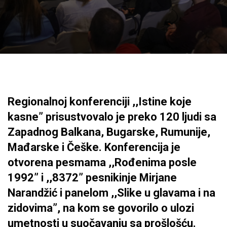
Regionalnoj konferenciji ,,Istine koje
kasne” prisustvovalo je preko 120 ljudi sa
Zapadnog Balkana, Bugarske, Rumunije,
Mađarske i Češke. Konferencija je
otvorena pesmama ,,Rođenima posle
1992” i ,,8372” pesnikinje Mirjane
Narandžić i panelom ,,Slike u glavama i na
zidovima”, na kom se govorilo o ulozi
umetnosti u suočavanju sa prošlošću.