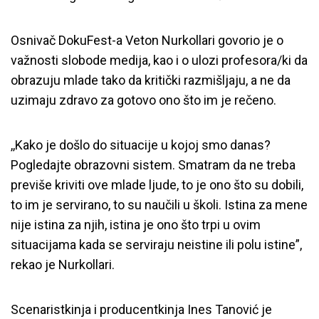
Osnivač DokuFest-a Veton Nurkollari govorio je o
važnosti slobode medija, kao i o ulozi profesora/ki da
obrazuju mlade tako da kritički razmišljaju, a ne da
uzimaju zdravo za gotovo ono što im je rečeno.
,,Kako je došlo do situacije u kojoj smo danas?
Pogledajte obrazovni sistem. Smatram da ne treba
previše kriviti ove mlade ljude, to je ono što su dobili,
to im je servirano, to su naučili u školi. Istina za mene
nije istina za njih, istina je ono što trpi u ovim
situacijama kada se serviraju neistine ili polu istine”,
rekao je Nurkollari.
Scenaristkinja i producentkinja Ines Tanović je