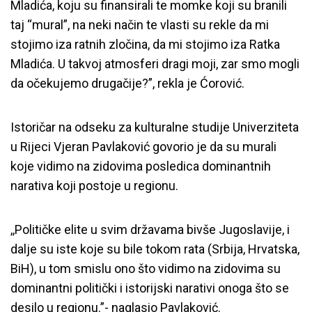
Mladića, koju su finansirali te momke koji su branili
taj “mural”, na neki način te vlasti su rekle da mi
stojimo iza ratnih zločina, da mi stojimo iza Ratka
Mladića. U takvoj atmosferi dragi moji, zar smo mogli
da očekujemo drugačije?”, rekla je Ćorović.
Istoričar na odseku za kulturalne studije Univerziteta
u Rijeci Vjeran Pavlaković govorio je da su murali
koje vidimo na zidovima posledica dominantnih
narativa koji postoje u regionu.
,,Političke elite u svim državama bivše Jugoslavije, i
dalje su iste koje su bile tokom rata (Srbija, Hrvatska,
BiH), u tom smislu ono što vidimo na zidovima su
dominantni politički i istorijski narativi onoga što se
desilo u regionu.”- naglasio Pavlaković.