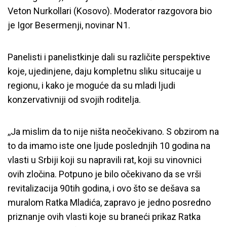
Veton Nurkollari (Kosovo). Moderator razgovora bio
je Igor Besermenji, novinar N1.
Panelisti i panelistkinje dali su različite perspektive
koje, ujedinjene, daju kompletnu sliku situcaije u
regionu, i kako je moguće da su mladi ljudi
konzervativniji od svojih roditelja.
,,Ja mislim da to nije ništa neočekivano. S obzirom na
to da imamo iste one ljude poslednjih 10 godina na
vlasti u Srbiji koji su napravili rat, koji su vinovnici
ovih zločina. Potpuno je bilo očekivano da se vrši
revitalizacija 90tih godina, i ovo što se dešava sa
muralom Ratka Mladića, zapravo je jedno posredno
priznanje ovih vlasti koje su braneći prikaz Ratka