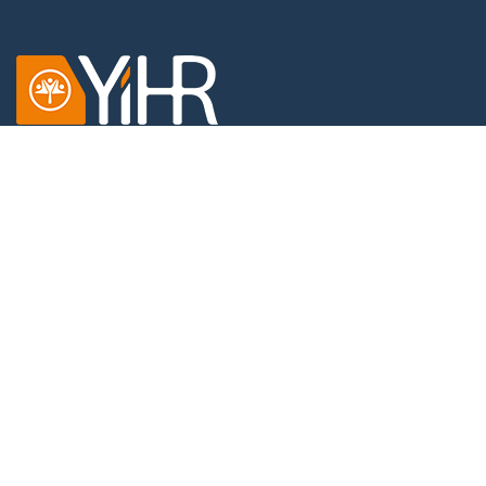
Dobračina 4,
11000 Beograd,
Srbija
KONTAKT
Tel: +381 11 4512787
Email:
office@yihr.org
LINKOVI
O nama
Tim Inicijative
Vesti
Blog