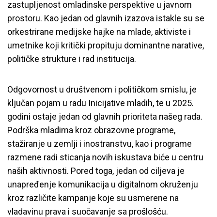
zastupljenost omladinske perspektive u javnom
prostoru. Kao jedan od glavnih izazova istakle su se
orkestrirane medijske hajke na mlade, aktiviste i
umetnike koji kritički propituju dominantne narative,
političke strukture i rad institucija.
Odgovornost u društvenom i političkom smislu, je
ključan pojam u radu Inicijative mladih, te u 2025.
godini ostaje jedan od glavnih prioriteta našeg rada.
Podrška mladima kroz obrazovne programe,
stažiranje u zemlji i inostranstvu, kao i programe
razmene radi sticanja novih iskustava biće u centru
naših aktivnosti. Pored toga, jedan od ciljeva je
unapređenje komunikacija u digitalnom okruženju
kroz različite kampanje koje su usmerene na
vladavinu prava i suočavanje sa prošlošću.