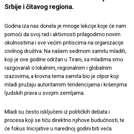
Srbije i čitavog regiona.
Godina iza nas donela je mnoge lekcije koje će nam
pomoći da svoj rad i aktivnosti prilagodimo novim
okolnostima i sve većim pritiscima na organizacije
civilnog društva. Na našem sedmom samitu mladih,
koji je ove godine održan u Tirani, sa mladima smo
razgovarali o lokalnim, regionalnim i globalnim
izazovima, a krovna tema samita bio je otpor koji
mladi pružaju autoritarnim tendencijama i kršenjima
ljudskih prava u svojim zemljama.
Mladi su često isključeni iz političkih debata i
procesa koji se tiču direktno njihove budućnosti, te
će fokus Inicijative u narednoj godini biti veća