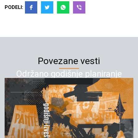
PODELI:
Povezane vesti
Održano godišnje planiranje
Inicijative mladih za 2025. godinu
18.02.2025
YIHR