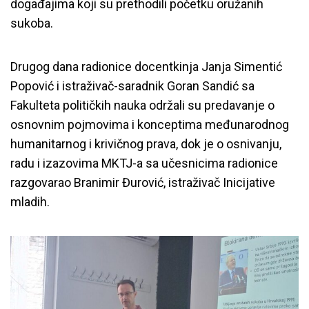
događajima koji su prethodili početku oružanih
sukoba.
Drugog dana radionice docentkinja Janja Simentić
Popović i istraživač-saradnik Goran Sandić sa
Fakulteta političkih nauka održali su predavanje o
osnovnim pojmovima i konceptima međunarodnog
humanitarnog i krivičnog prava, dok je o osnivanju,
radu i izazovima MKTJ-a sa učesnicima radionice
razgovarao Branimir Đurović, istraživač Inicijative
mladih.