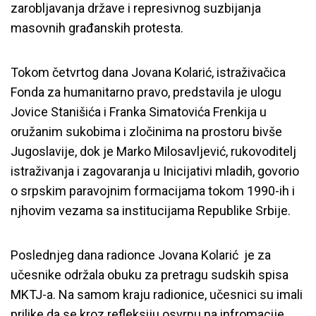
zarobljavanja države i represivnog suzbijanja
masovnih građanskih protesta.
Tokom četvrtog dana Jovana Kolarić, istraživačica
Fonda za humanitarno pravo, predstavila je ulogu
Jovice Stanišića i Franka Simatovića Frenkija u
oružanim sukobima i zločinima na prostoru bivše
Jugoslavije, dok je Marko Milosavljević, rukovoditelj
istraživanja i zagovaranja u Inicijativi mladih, govorio
o srpskim paravojnim formacijama tokom 1990-ih i
njhovim vezama sa institucijama Republike Srbije.
Poslednjeg dana radionce Jovana Kolarić je za
učesnike održala obuku za pretragu sudskih spisa
MKTJ-a. Na samom kraju radionice, učesnici su imali
prilike da se kroz refleksiju osvrnu na infromacije