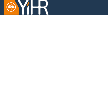
Dobračina 4,
11000 Beograd,
Srbija
KONTAKT
Tel: +381 11 4512787
Email:
office@yihr.org
LINKOVI
O nama
Tim Inicijative
Vesti
Blog