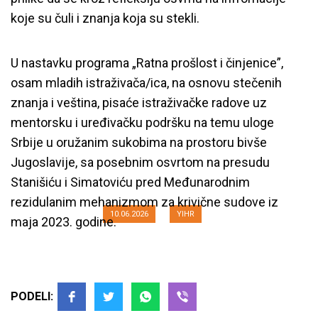
koje su čuli i znanja koja su stekli.
U nastavku programa „Ratna prošlost i činjenice”,
osam mladih istraživača/ica, na osnovu stečenih
znanja i veština, pisaće istraživačke radove uz
mentorsku i uređivačku podršku na temu uloge
Srbije u oružanim sukobima na prostoru bivše
Održana radionica „Ratna
Jugoslavije, sa posebnim osvrtom na presudu
prošlost i činjenice”
Stanišiću i Simatoviću pred Međunarodnim
rezidulanim mehanizmom za krivične sudove iz
10.06.2026
YIHR
maja 2023. godine.
PODELI: