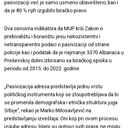
pasivizaciji već je samo usmeno obavešteno, kao i
da je 80 % njih izgubilo biračko pravo.
Dva osnovna indikatora da MUP krši Zakon o
prebivalištu i boravištu jesu nekozistentni i
netransparentni podaci o pasivizaciji od strane
policije kao i podatak da je najmanje 3370 Albanaca u
Preševskoj dolini izbrisano sa biračkog spiska u
periodu od 2015. do 2022. godine.
„Pasivizacija adresa predstavlja jednu vrstu
političkog instrumenta koji se zloupotrebljava da bi
se promenila demografska i etnička struktura juga
Srbije”, rekao je Marko Milosavljević na
predstavljanju izveštaja.
Oni koji pri ovom procesu
izgube adresu, lišeni su gotovo svih prava: ne mogu