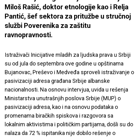
Miloš Rašić, doktor etnologije kao i Relja
Pantić, šef sektora za pritužbe u stručnoj
službi Poverenika za zaštitu
ravnopravnosti.
Istraživači Inicijative mladih za ljudska prava u Srbiji
su od jula do septembra ove godine u opštinama
Bujanovac, Preševo i Medveđa sproveli istraživanje o
pasivizaciji adresa građana Srbije albanske
nacionalnosti. Na osnovu intervjua, uvida u rešenja
Ministarstva unutrašnjih poslova Srbije (MUP) o
pasivizaciji adresa, kao i na osnovu podataka o
promenama biračkih spiskova i razgovora sa
lokalnim aktivistima i političkim partijama, došli su do
nalaza da 72 % ispitanika nije dobilo rešenje o