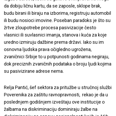
da dobiju ličnu kartu, da se zaposle, sklope brak,
budu birani ili biraju na izborima, registruju automobil
ili budu nosioci imovine. Poseban paradoks je što su
žrtve zloupotrebe procesa pasivizacije često
vlasnici ili suvlasnici imanja, stanova i kuća za koje
uredno izmiruju dažbine prema državi. Iako su im
osnovna ljudska prava očigledno ugrožena,
zvaničnici Srbije to u potpunosti godinama negiraju,
dok preciznih zvaničnih podataka o broju ljudi kojima
su pasivizirane adrese nema.
Relja Pantić, šef sektora za pritužbe u stručnoj službi
Poverenika za zaštitu ravnopravnosti, rekao je da u
poslednjem godišnjem izveštaju ove institucije o
žalbama na diskriminaciju dominiraju žalbe na