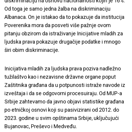
diskriminaciju na osnovu nacionalnosti kojih je 16%.
Od toga je samo jedna žalba na diskriminaciju
Albanaca. On je istakao da to pokazuje da institucija
Poverenika mora da posveti više pažnje ovom
pitanju obzirom da istraživanje Inicijative mladih za
ljudska prava pokazuje drugačije podatke i mnogo
širi obim diskriminacije.
Inicijativa mladih za ljudska prava poziva nadležno
tužilaštvo kao i nezavisne državne organe poput
Zaštitnika građana da u potpunosti istraže navode iz
izveštaja i da se odgovorni procesuiraju. Od MUP-a
Srbije zahtevamo da javno objavi statistike građana
po etničkoj osnovi koji su pasivizirani od 2012. do
2023. godine u svim opštinama Srbije, uključujući
Bujanovac, Preševo i Medveđu.