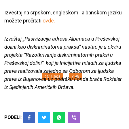
Izveštaj na srpskom, engleskom i albanskom jeziku
možete pročitati
ovde.
Izveštaj
„
Pasivizacija adresa Albanaca u Preševskoj
Najmanje 3 370 Albanaca iz
dolini kao diskriminatorna praksa” nastao je u okviru
Preševske doline izbrisano iz
projekta “Razotkrivanje diskriminatornih praksi u
biračkog spiska
Preševskoj dolini
”
koji je Inicijativa mladih za ljudska
prava realizovala zajedno sa Odborom za ljudska
02.11.2023
YIHR
prava iz Bujanovca uz podršku Fonda braće Rokfeler
iz Sjedinjenih Američkih Država.
PODELI: