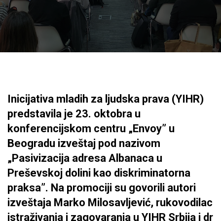
Inicijativa mladih za ljudska prava (YIHR)
predstavila je 23. oktobra u
konferencijskom centru „Envoy” u
Beogradu izveštaj pod nazivom
„Pasivizacija adresa Albanaca u
Preševskoj dolini kao diskriminatorna
praksa”. Na promociji su govorili autori
izveštaja Marko Milosavljević, rukovodilac
istraživanja i zagovaranja u YIHR Srbija i dr