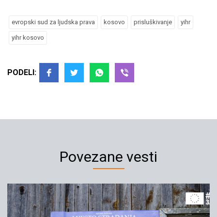
evropski sud za ljudska prava
kosovo
prisluškivanje
yihr
yihr kosovo
PODELI:
Povezane vesti