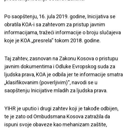
Po saopštenju, 16. jula 2019. godine, Inicijativa se
obratila KOA-i sa zahtevom za pristup javnim
informacijama, tražeći informacije o broju slučajeva
koje je KOA „presrela“ tokom 2018. godine.
Taj zahtev, zasnovan na Zakonu Kosova o pristupu
javnim dokumentima i Odluke Evropskog suda za
ljudska prava, KOA je odbila jer te informacije smatra
„klasifikovanim (poverljivim)“, navodi se u
saopštenju Inicijative mladih za ljudska prava.
YIHR je uputio i drugi zahtev koji je takođe odbijen,
te je zato od Ombudsmana Kosova zatražila da
ispuni svoje obaveze kao mehanizam zaštite,