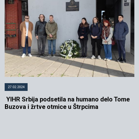
27.02.2024
YIHR Srbija podsetila na humano delo Tome
Buzova i žrtve otmice u Štrpcima