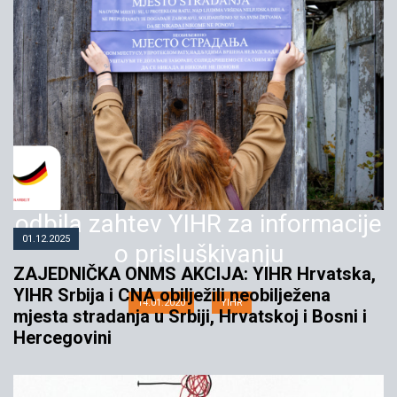
Kosovska obaveštajna agencija
odbila zahtev YIHR za informacije
01.12.2025
o prisluškivanju
ZAJEDNIČKA ONMS AKCIJA: YIHR Hrvatska,
YIHR Srbija i CNA obilježili neobilježena
14.01.2020
YIHR
mjesta stradanja u Srbiji, Hrvatskoj i Bosni i
Hercegovini