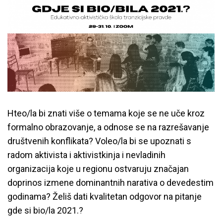
Hteo/la bi znati više o temama koje se ne uče kroz
formalno obrazovanje, a odnose se na razrešavanje
društvenih konflikata? Voleo/la bi se upoznati s
radom aktivista i aktivistkinja i nevladinih
organizacija koje u regionu ostvaruju značajan
doprinos izmene dominantnih narativa o devedestim
godinama? Želiš dati kvalitetan odgovor na pitanje
gde si bio/la 2021.?