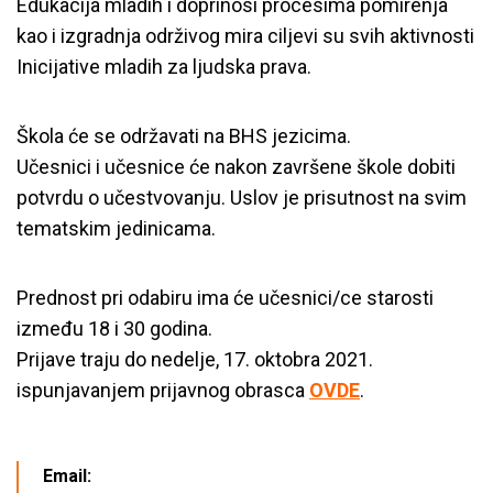
Edukacija mladih i doprinosi procesima pomirenja
kao i izgradnja održivog mira ciljevi su svih aktivnosti
Inicijative mladih za ljudska prava.
Škola će se održavati na BHS jezicima.
Učesnici i učesnice će nakon završene škole dobiti
potvrdu o učestvovanju. Uslov je prisutnost na svim
tematskim jedinicama.
Prednost pri odabiru ima će učesnici/ce starosti
između 18 i 30 godina.
Prijave traju do nedelje, 17. oktobra 2021.
ispunjavanjem prijavnog obrasca
OVDE
.
Email: