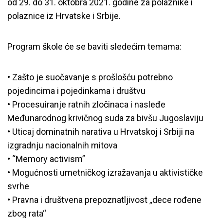
od 29. do 31. oktobra 2021. godine za polaznike i
polaznice iz Hrvatske i Srbije.
Program škole će se baviti sledećim temama:
• Zašto je suočavanje s prošlošću potrebno
pojedincima i pojedinkama i društvu
• Procesuiranje ratnih zločinaca i nasleđe
Međunarodnog krivičnog suda za bivšu Jugoslaviju
• Uticaj dominatnih narativa u Hrvatskoj i Srbiji na
izgradnju nacionalnih mitova
• “Memory activism”
• Mogućnosti umetničkog izražavanja u aktivističke
svrhe
• Pravna i društvena prepoznatljivost „dece rođene
zbog rata“