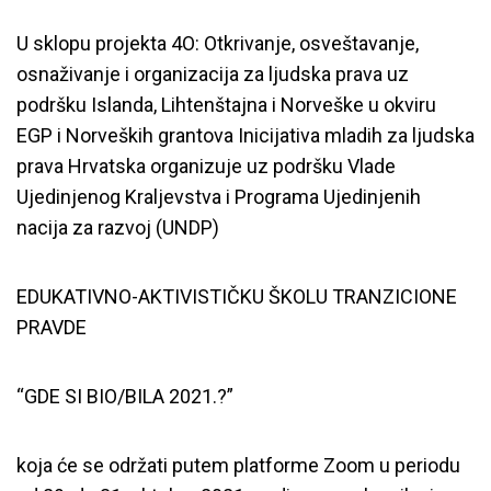
U sklopu projekta 4O: Otkrivanje, osveštavanje,
osnaživanje i organizacija za ljudska prava uz
podršku Islanda, Lihtenštajna i Norveške u okviru
EGP i Norveških grantova Inicijativa mladih za ljudska
prava Hrvatska organizuje uz podršku Vlade
Ujedinjenog Kraljevstva i Programa Ujedinjenih
nacija za razvoj (UNDP)
EDUKATIVNO-AKTIVISTIČKU ŠKOLU TRANZICIONE
PRAVDE
“GDE SI BIO/BILA 2021.?”
koja će se održati putem platforme Zoom u periodu