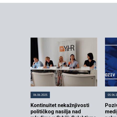
06.06.2025
05.06.
Kontinuitet nekažnjivosti
Pozi
političkog nasilja nad
medij