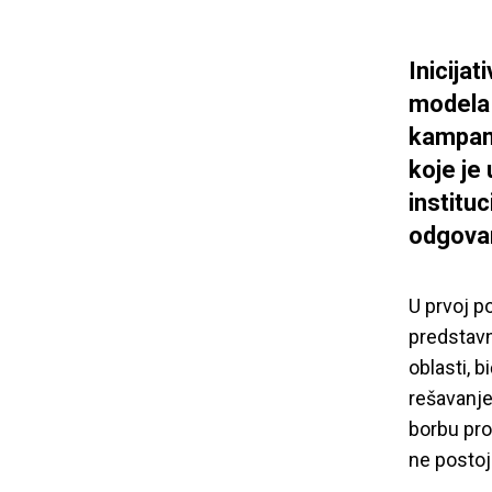
Inicijat
modela 
kampanj
koje je
institu
odgovar
U prvoj p
predstavni
oblasti, 
rešavanje 
borbu prot
ne postoj