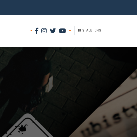
BHS
ALB
ENG