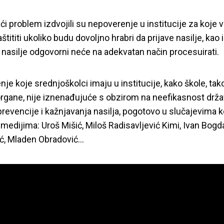
ći problem izdvojili su nepoverenje u institucije za koje 
štititi ukoliko budu dovoljno hrabri da prijave nasilje, kao 
a nasilje odgovorni neće na adekvatan način procesuirati.
je koje srednjoškolci imaju u institucije, kako škole, tak
rgane, nije iznenađujuće s obzirom na neefikasnost drža
evencije i kažnjavanja nasilja, pogotovo u slučajevima k
 medijima: Uroš Mišić, Miloš Radisavljević Kimi, Ivan Bogd
ć, Mladen Obradović…
rotiv nasilja: Jer 
23.10.2014
YIHR