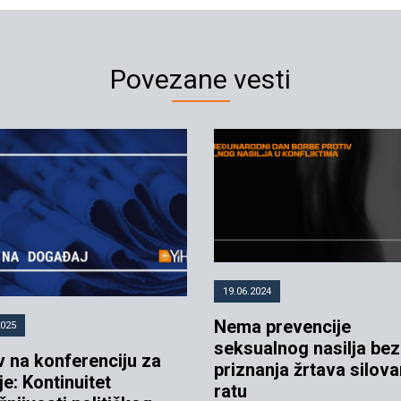
Povezane vesti
19.06.2024
Nema prevencije
2025
seksualnog nasilja bez
v na konferenciju za
priznanja žrtava silova
e: Kontinuitet
ratu