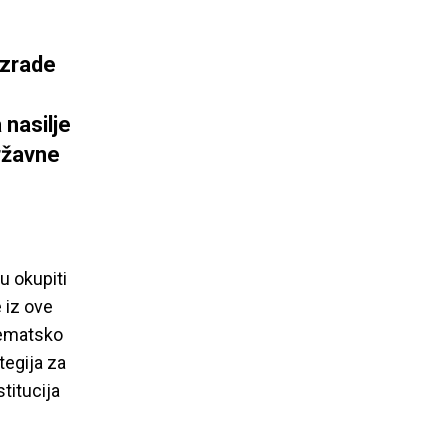
izrade
 nasilje
državne
u okupiti
 iz ove
stematsko
tegija za
stitucija