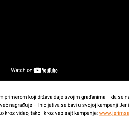
m primerom koji država daje svojim građanima – da se na
 već nagrađuje – Inicijativa se bavi u svojoj kampanji Jer
o kroz video, tako i kroz veb sajt kampanje:
www.jerims