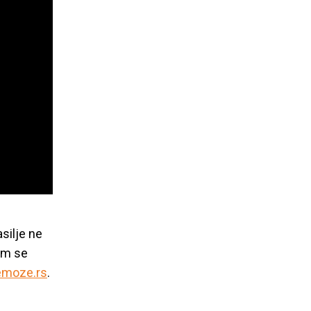
silje ne
 im se
emoze.rs
.