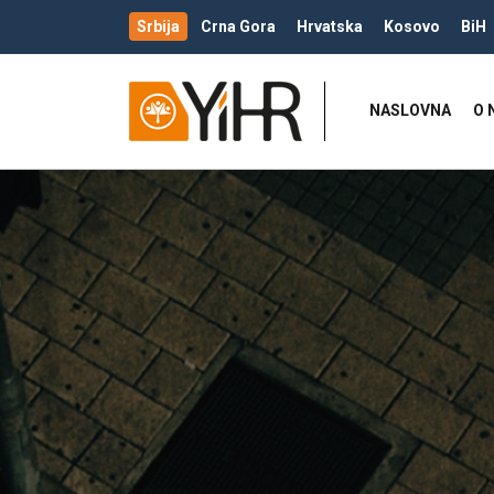
Srbija
Crna Gora
Hrvatska
Kosovo
BiH
NASLOVNA
O 