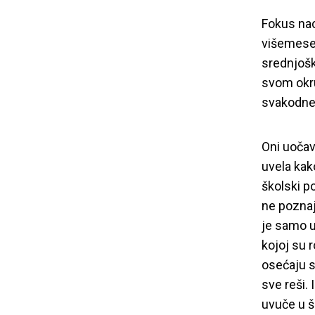
Fokus nac
višemeseč
srednjošk
svom okru
svakodne
Oni uočav
uvela kak
školski po
ne poznaj
je samo uz
kojoj su 
osećaju s
sve reši.
uvuče u š