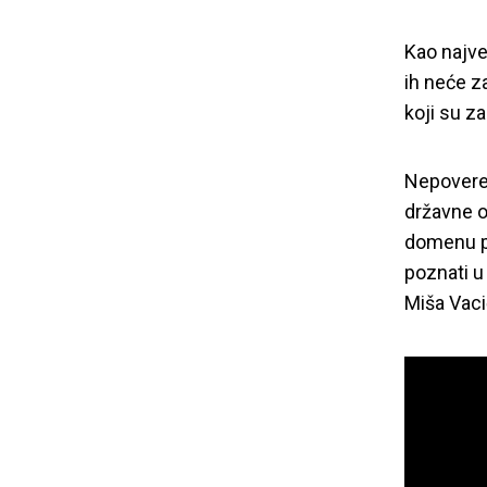
Kao najve
ih neće za
koji su z
Nepoveren
državne o
domenu pr
poznati u
Miša Vaci
Kampanja p