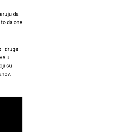
veruju da
i to da one
o i druge
ve u
oji su
anov,
im se može!