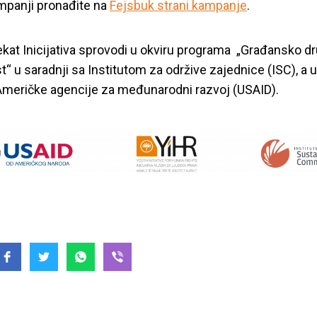
mpanji pronađite na
Fejsbuk strani kampanje
.
ekat Inicijativa sprovodi u okviru programa „Građansko d
“ u saradnji sa Institutom za održive zajednice (ISC), a 
meričke agencije za međunarodni razvoj (USAID).