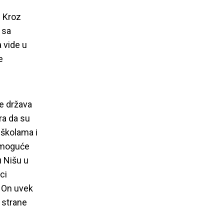
. Kroz
 sa
 vide u
e
e država
ra da su
 školama i
, moguće
u Nišu u
ci
. On uvek
 strane