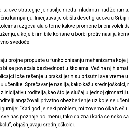
rta ove strategije je nasilje među mladima i nad ženama
nu kampanju, Inicijativa je obišla deset gradova u Srbiji i
olcima razgovarala o tome kakve promene bi oni voleli da
ženju, a koje bi im bile korisne u borbi protiv nasilja kom
vno svedoče.
aju brojne propuste u funkcionisanju mehanizama koje j
o bi se povećala bezbednost u školama. Većina njih smat
licajci loše rešenje u praksi jer nisu prisutni sve vreme u
u učenike. Sprečavanje nasilja, kako kažu srednjoškolci
 inicijativu roditelja, kao što je slučaj u jednoj gimnaziji 
roditelji angažovali privatno obezbeđenje uz koje se učeni
igurnije: “Kad god je neki problem, mi zovemo čika Nešu
 I sve nas poznaje po imenu, tako da zna i kada se neko sa
kolu”, objašnjavaju srednjoškolci.