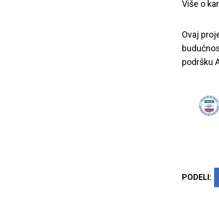
Više o ka
Ovaj proj
budućnost
podršku A
PODELI: