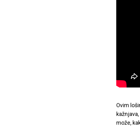
Ovim loši
kažnjava,
može, kak