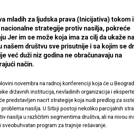
iva mladih za ljudska prava (Inicijativa) tokom 
nacionalne strategije protiv nasilja, pokreće
u Jer im se može koja ima za cilj da ukaže na
 u našem društvu sve prisutnije i sa kojim se 
cije već duži niz godina ne obračunavaju na
ajući način.
olovini novembra na radnoj konferenciji koja će u Beograd
ke državnih institucija, nevladinih organizacija i eksperte
biće predstavljen nacrt strategije koja nudi predlog za si
problema nasilja. U Srbiji postoji nekoliko parcijalnih stra
iv nasilja u različitim segmentima društva, ali na nivou in
i sveobuhvatan program za trajnije rešavanje.