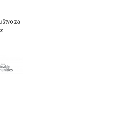
ruštvo za
uz