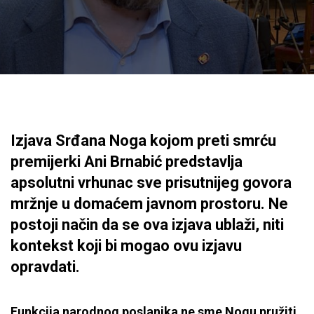
Izjava Srđana Noga kojom preti smrću
premijerki Ani Brnabić predstavlja
apsolutni vrhunac sve prisutnijeg govora
mržnje u domaćem javnom prostoru. Ne
postoji način da se ova izjava ublaži, niti
kontekst koji bi mogao ovu izjavu
opravdati.
Funkcija narodnog poslanika ne sme Nogu pružiti