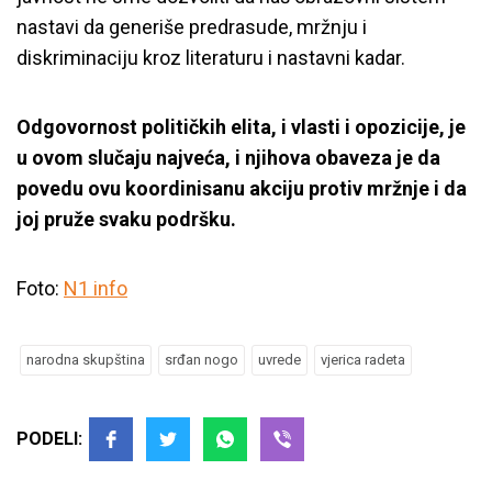
nastavi da generiše predrasude, mržnju i
diskriminaciju kroz literaturu i nastavni kadar.
Odgovornost političkih elita, i vlasti i opozicije, je
u ovom slučaju najveća, i njihova obaveza je da
povedu ovu koordinisanu akciju protiv mržnje i da
joj pruže svaku podršku.
Foto:
N1 info
narodna skupština
srđan nogo
uvrede
vjerica radeta
PODELI: