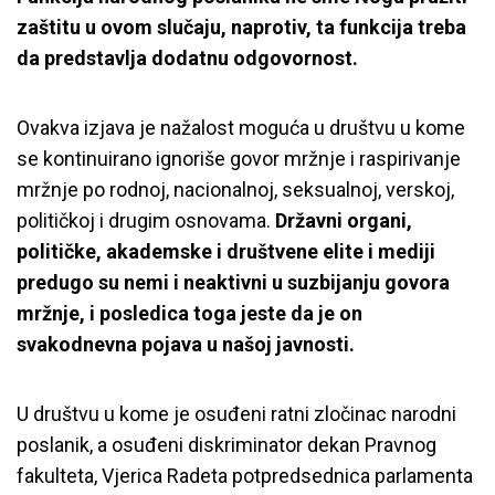
zaštitu u ovom slučaju, naprotiv, ta funkcija treba
da predstavlja dodatnu odgovornost.
Ovakva izjava je nažalost moguća u društvu u kome
se kontinuirano ignoriše govor mržnje i raspirivanje
mržnje po rodnoj, nacionalnoj, seksualnoj, verskoj,
političkoj i drugim osnovama.
Državni organi,
političke, akademske i društvene elite i mediji
predugo su nemi i neaktivni u suzbijanju govora
mržnje, i posledica toga jeste da je on
svakodnevna pojava u našoj javnosti.
U društvu u kome je osuđeni ratni zločinac narodni
poslanik, a osuđeni diskriminator dekan Pravnog
fakulteta, Vjerica Radeta potpredsednica parlamenta