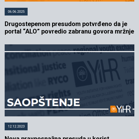
06.06.2025
Drugostepenom presudom potvrđeno da je
portal “ALO” povredio zabranu govora mržnje
12.12.2023
Nova pravnosnažna presuda u korist