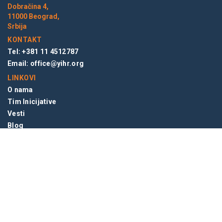
Dobračina 4,
11000 Beograd,
Srbija
KONTAKT
Tel: +381 11 4512787
Email:
office@yihr.org
LINKOVI
O nama
Tim Inicijative
Vesti
Blog
NEWSLETTER