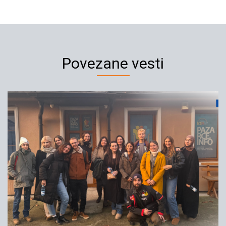
Povezane vesti
Izjava Srđana Noga apsolutni
vrhunac govora mržnje
18.10.2018
YIHR