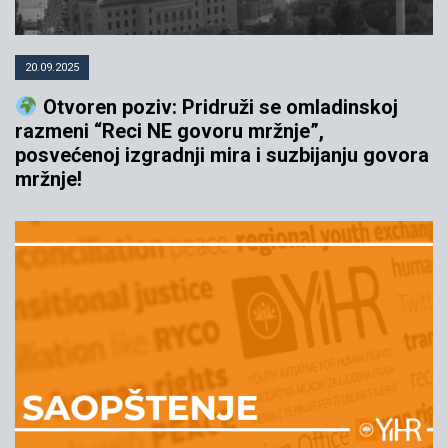
20.09.2025
Otvoren poziv: Pridruži se omladinskoj
razmeni “Reci NE govoru mržnje”,
posvećenoj izgradnji mira i suzbijanju govora
mržnje!