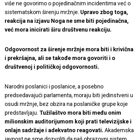
više ne govorimo o pojedinačnim incidentima već o
sistematskom širenju mržnje.
Upravo zbog toga,
reakcija na izjavu Noga ne sme biti pojedinačna,
već mora inicirati širu društvenu reakciju.
Odgovornost za širenje mržnje mora biti i krivična
i prekršajna, ali se takođe mora govoriti i o
društvenoj i političkoj odgovornosti.
Narodni poslanici i poslanice, a posebno
predsedavajući parlamenta, moraju biti jedinstveni u
osudi mržnje, bez obzira na poslaničke grupe koje
predstavljaju.
Tužilaštvo mora biti među onim
milionskim auditorijumom koji prati televizijske i
onlajn sadržaje i adekvatno reagovati.
Akademska
javnost ne sme dozvoliti da naš obrazovni sistem