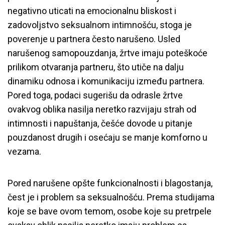
negativno uticati na emocionalnu bliskost i
zadovoljstvo seksualnom intimnošću, stoga je
poverenje u partnera često narušeno. Usled
narušenog samopouzdanja, žrtve imaju poteškoće
prilikom otvaranja partneru, što utiče na dalju
dinamiku odnosa i komunikaciju između partnera.
Pored toga, podaci sugerišu da odrasle žrtve
ovakvog oblika nasilja neretko razvijaju strah od
intimnosti i napuštanja, češće dovode u pitanje
pouzdanost drugih i osećaju se manje komforno u
vezama.
Pored narušene opšte funkcionalnosti i blagostanja,
čest je i problem sa seksualnošću. Prema studijama
koje se bave ovom temom, osobe koje su pretrpele