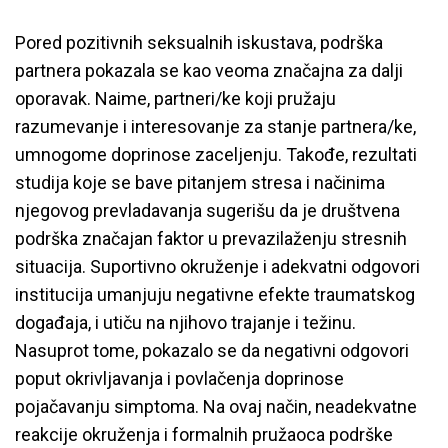
Pored pozitivnih seksualnih iskustava, podrška
partnera pokazala se kao veoma značajna za dalji
oporavak. Naime, partneri/ke koji pružaju
razumevanje i interesovanje za stanje partnera/ke,
umnogome doprinose zaceljenju. Takođe, rezultati
studija koje se bave pitanjem stresa i načinima
njegovog prevladavanja sugerišu da je društvena
podrška značajan faktor u prevazilaženju stresnih
situacija. Suportivno okruženje i adekvatni odgovori
institucija umanjuju negativne efekte traumatskog
događaja, i utiču na njihovo trajanje i težinu.
Nasuprot tome, pokazalo se da negativni odgovori
poput okrivljavanja i povlačenja doprinose
pojačavanju simptoma. Na ovaj način, neadekvatne
reakcije okruženja i formalnih pružaoca podrške