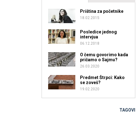
Priština za početnike
18.02.2015
Posledice jednog
intervjua
06.12.2018
O čemu govorimo kada
pričamo o Sajmu?
26.03.2020
Predmet Štrpci: Kako
se zoveš?
19.02.2020
TAGOVI