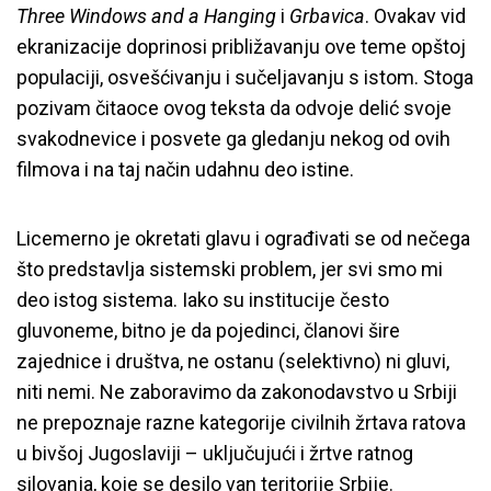
Three Windows and a Hanging
i
Grbavica
. Ovakav vid
ekranizacije doprinosi približavanju ove teme opštoj
populaciji, osvešćivanju i sučeljavanju s istom. Stoga
pozivam čitaoce ovog teksta da odvoje delić svoje
svakodnevice i posvete ga gledanju nekog od ovih
filmova i na taj način udahnu deo istine.
Licemerno je okretati glavu i ograđivati se od nečega
što predstavlja sistemski problem, jer svi smo mi
deo istog sistema. Iako su institucije često
gluvoneme, bitno je da pojedinci, članovi šire
zajednice i društva, ne ostanu (selektivno) ni gluvi,
niti nemi. Ne zaboravimo da zakonodavstvo u Srbiji
ne prepoznaje razne kategorije civilnih žrtava ratova
u bivšoj Jugoslaviji – uključujući i žrtve ratnog
silovanja, koje se desilo van teritorije Srbije.