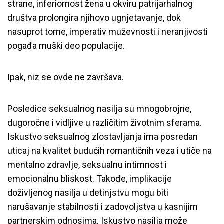
strane, inferiornost žena u okviru patrijarhalnog
društva prolongira njihovo ugnjetavanje, dok
nasuprot tome, imperativ muževnosti i neranjivosti
pogađa muški deo populacije.
Ipak, niz se ovde ne završava.
Posledice seksualnog nasilja su mnogobrojne,
dugoročne i vidljive u različitim životnim sferama.
Iskustvo seksualnog zlostavljanja ima posredan
uticaj na kvalitet budućih romantičnih veza i utiče na
mentalno zdravlje, seksualnu intimnost i
emocionalnu bliskost. Takođe, implikacije
doživljenog nasilja u detinjstvu mogu biti
narušavanje stabilnosti i zadovoljstva u kasnijim
partnerskim odnosima. Iskustvo nasilja može