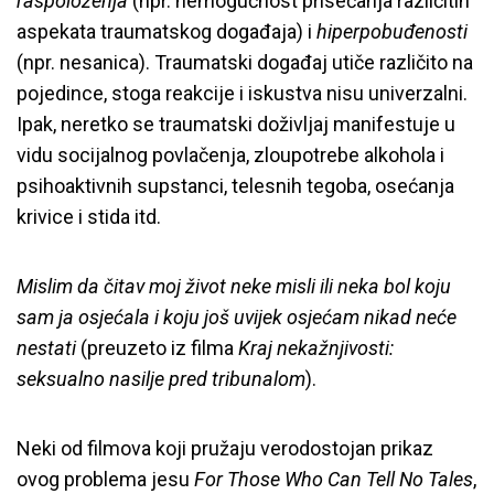
raspoloženja
(npr. nemogućnost prisećanja različitih
aspekata traumatskog događaja) i
hiperpobuđenosti
(npr. nesanica). Traumatski događaj utiče različito na
pojedince, stoga reakcije i iskustva nisu univerzalni.
Ipak, neretko se traumatski doživljaj manifestuje u
vidu socijalnog povlačenja, zloupotrebe alkohola i
psihoaktivnih supstanci, telesnih tegoba, osećanja
krivice i stida itd.
Mislim da čitav moj život neke misli ili neka bol koju
sam ja osjećala i koju još uvijek osjećam nikad neće
nestati
(preuzeto iz filma
Kraj nekažnjivosti:
seksualno nasilje pred tribunalom
).
Neki od filmova koji pružaju verodostojan prikaz
ovog problema jesu
For Those Who Can Tell No Tales
,