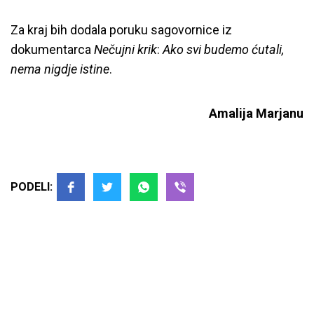
Za kraj bih dodala poruku sagovornice iz
dokumentarca
Nečujni krik
:
Ako svi budemo ćutali,
nema nigdje istine
.
Amalija Marjanu
PODELI: