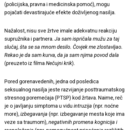
(policijska, pravna i medicinska pomoć), mogu
pojačati devastirajuće efekte doživljenog nasilja.
Nažalost, nisu sve žrtve imale adekvatnu reakciju
supružnika i partnera.
Ja sam ispričala mužu za taj
slučaj, šta se sa mnom desilo. Čovjek me zlostavljao.
Rekao je da sam kurva, da ja sam njima povod dala
(preuzeto iz filma
Nečujni krik
).
Pored gorenavedenih, jedna od posledica
seksualnog nasilja jeste razvijanje posttraumatskog
stresnog poremećaja (PTSP) kod žrtava. Naime, reč
je o javljanju simptoma u vidu
intruzija
(npr. noćne
more),
izbegavanja
(npr. izbegavanje mesta koje ima
veze sa traumom),
negativnih promena kognicija i