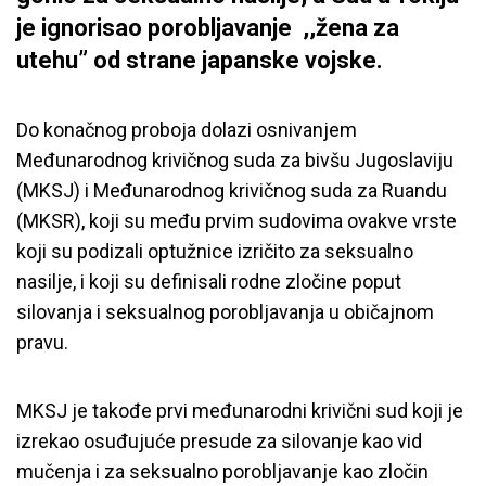
je ignorisao porobljavanje ,,žena za
utehu” od strane japanske vojske.
Do konačnog proboja dolazi osnivanjem
Međunarodnog krivičnog suda za bivšu Jugoslaviju
(MKSJ) i Međunarodnog krivičnog suda za Ruandu
(MKSR)
, koji su među prvim sudovima ovakve vrste
koji su podizali optužnice izričito za seksualno
nasilje, i koji su definisali rodne zločine poput
silovanja i seksualnog porobljavanja u običajnom
pravu.
MKSJ je takođe prvi međunarodni krivični sud koji je
izrekao osuđujuće presude za silovanje kao vid
mučenja i za seksualno porobljavanje kao zločin