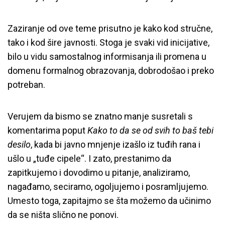
Zaziranje od ove teme prisutno je kako kod stručne,
tako i kod šire javnosti. Stoga je svaki vid inicijative,
bilo u vidu samostalnog informisanja ili promena u
domenu formalnog obrazovanja, dobrodošao i preko
potreban.
Verujem da bismo se znatno manje susretali s
komentarima poput
Kako to da se od svih to baš tebi
desilo
, kada bi javno mnjenje izašlo iz tuđih rana i
ušlo u „tuđe cipele“. I zato, prestanimo da
zapitkujemo i dovodimo u pitanje, analiziramo,
nagađamo, seciramo, ogoljujemo i posramljujemo.
Umesto toga, zapitajmo se šta možemo da učinimo
da se ništa slično ne ponovi.