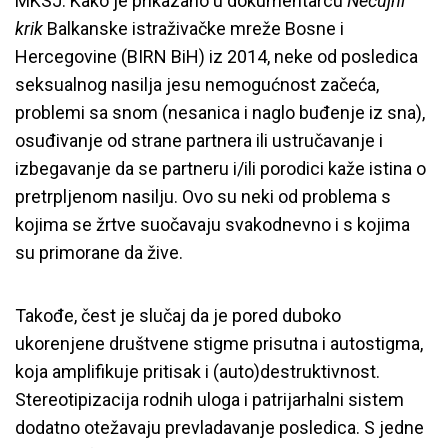
MKSJ. Kako je prikazano u dokumentarcu
Nečujni
krik
Balkanske istraživačke mreže Bosne i
Hercegovine (BIRN BiH) iz 2014, neke od posledica
seksualnog nasilja jesu nemogućnost začeća,
problemi sa snom (nesanica i naglo buđenje iz sna),
osuđivanje od strane partnera ili ustručavanje i
izbegavanje da se partneru i/ili porodici kaže istina o
pretrpljenom nasilju. Ovo su neki od problema s
kojima se žrtve suočavaju svakodnevno i s kojima
su primorane da žive.
Takođe, čest je slučaj da je pored duboko
ukorenjene društvene stigme prisutna i autostigma,
koja amplifikuje pritisak i (auto)destruktivnost.
Stereotipizacija rodnih uloga i patrijarhalni sistem
dodatno otežavaju prevladavanje posledica. S jedne