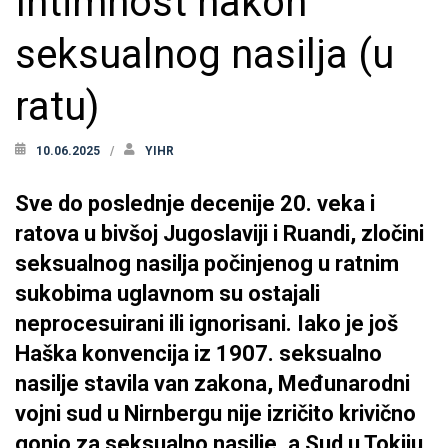
Intimnost nakon
seksualnog nasilja (u
ratu)
10.06.2025
YIHR
Sve do poslednje decenije 20. veka i
ratova u bivšoj Jugoslaviji i Ruandi, zločini
seksualnog nasilja počinjenog u ratnim
sukobima uglavnom su ostajali
neprocesuirani ili ignorisani. Iako je još
Haška konvencija iz 1907. seksualno
nasilje stavila van zakona, Međunarodni
vojni sud u Nirnbergu nije izričito krivično
gonio za seksualno nasilje, a Sud u Tokiju