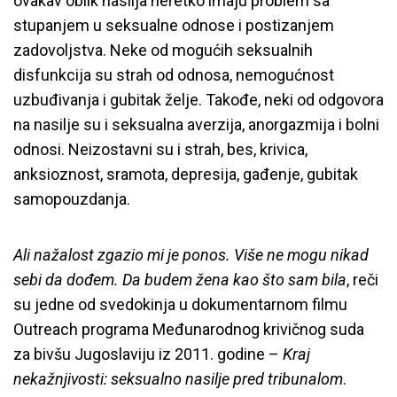
ovakav oblik nasilja neretko imaju problem sa
stupanjem u seksualne odnose i postizanjem
zadovoljstva. Neke od mogućih seksualnih
disfunkcija su strah od odnosa, nemogućnost
uzbuđivanja i gubitak želje. Takođe, neki od odgovora
na nasilje su i seksualna averzija, anorgazmija i bolni
odnosi. Neizostavni su i strah, bes, krivica,
anksioznost, sramota, depresija, gađenje, gubitak
samopouzdanja.
Ali nažalost zgazio mi je ponos. Više ne mogu nikad
sebi da dođem. Da budem žena kao što sam bila
, reči
su jedne od svedokinja u dokumentarnom filmu
Outreach programa Međunarodnog krivičnog suda
za bivšu Jugoslaviju iz 2011. godine –
Kraj
nekažnjivosti: seksualno nasilje pred tribunalom
.