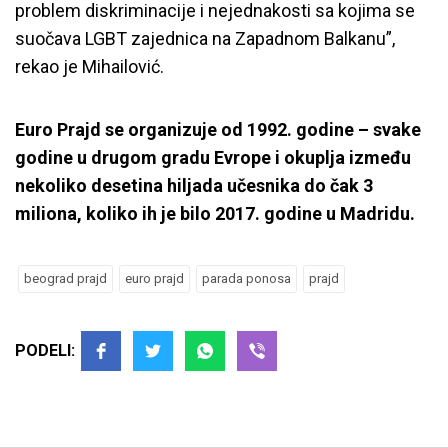
problem diskriminacije i nejednakosti sa kojima se
suočava LGBT zajednica na Zapadnom Balkanu”,
rekao je Mihailović.
Euro Prajd se organizuje od 1992. godine – svake
godine u drugom gradu Evrope i okuplja između
nekoliko desetina hiljada učesnika do čak 3
miliona, koliko ih je bilo 2017. godine u Madridu.
beograd prajd
euro prajd
parada ponosa
prajd
PODELI: