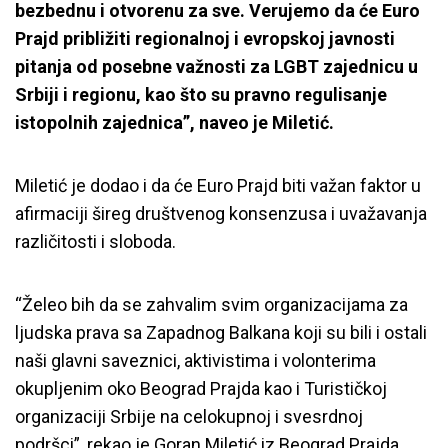
bezbednu i otvorenu za sve. Verujemo da će Euro
Prajd približiti regionalnoj i evropskoj javnosti
pitanja od posebne važnosti za LGBT zajednicu u
Srbiji i regionu, kao što su pravno regulisanje
istopolnih zajednica”, naveo je Miletić.
Miletić je dodao i da će Euro Prajd biti važan faktor u
afirmaciji šireg društvenog konsenzusa i uvažavanja
različitosti i sloboda.
“Želeo bih da se z
ahvalim svim organizacijama za
ljudska prava sa Zapadnog Balkana koji su bili i ostali
naši glavni saveznici, aktivistima i volonterima
okupljenim oko Beograd Prajda kao i Turističkoj
organizaciji Srbije na celokupnoj i svesrdnoj
podršci”, rekao je Goran Miletić iz Beograd Prajda.