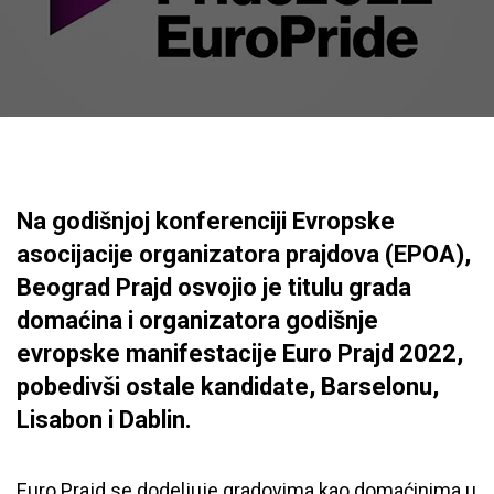
Na godišnjoj konferenciji Evropske
asocijacije organizatora prajdova (EPOA),
Beograd Prajd osvojio je titulu grada
domaćina i organizatora godišnje
evropske manifestacije Euro Prajd 2022,
pobedivši ostale kandidate, Barselonu,
Lisabon i Dablin.
Euro Prajd se dodeljuje gradovima kao domaćinima u