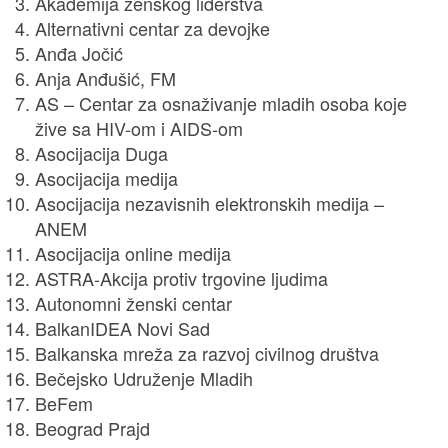
Akademija ženskog liderstva
Alternativni centar za devojke
Anđa Jočić
Anja Anđušić, FM
AS – Centar za osnaživanje mladih osoba koje
žive sa HIV-om i AIDS-om
Asocijacija Duga
Asocijacija medija
Asocijacija nezavisnih elektronskih medija –
ANEM
Asocijacija online medija
ASTRA-Akcija protiv trgovine ljudima
Autonomni ženski centar
BalkanIDEA Novi Sad
Balkanska mreža za razvoj civilnog društva
Bečejsko Udruženje Mladih
BeFem
Beograd Prajd