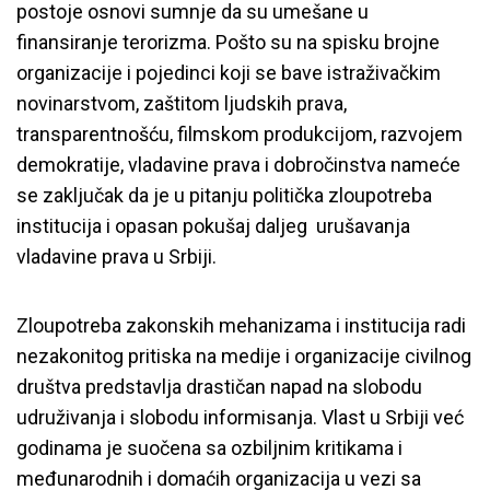
postoje osnovi sumnje da su umešane u
finansiranje terorizma. Pošto su na spisku brojne
organizacije i pojedinci koji se bave istraživačkim
novinarstvom, zaštitom ljudskih prava,
transparentnošću, filmskom produkcijom, razvojem
demokratije, vladavine prava i dobročinstva nameće
se zaključak da je u pitanju politička zloupotreba
institucija i opasan pokušaj daljeg urušavanja
vladavine prava u Srbiji.
Zloupotreba zakonskih mehanizama i institucija radi
nezakonitog pritiska na medije i organizacije civilnog
društva predstavlja drastičan napad na slobodu
udruživanja i slobodu informisanja. Vlast u Srbiji već
godinama je suočena sa ozbiljnim kritikama i
međunarodnih i domaćih organizacija u vezi sa