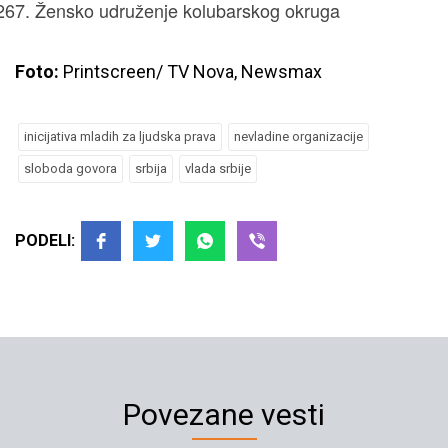
Žensko udruženje kolubarskog okruga
Foto:
Printscreen/ TV Nova, Newsmax
inicijativa mladih za ljudska prava
nevladine organizacije
sloboda govora
srbija
vlada srbije
PODELI:
Povezane vesti