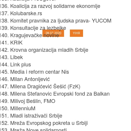
Koalicija za razvoj solidarne ekonomije
odustati od borbe za
Kolubarske.rs
demokratsku i slobodnu Srbiju
Komitet pravnika za ljudska prava- YUCOM
Konsultacije za lezbejke
Kragujevačke novine
28.07.2020
YIHR
KRIK
Krovna organizacija mladih Srbije
Libek
Link plus
Media i reform centar Nis
Milan Antonijević
Milena Dragićević Šešić (FzK)
Milena Stefanovic Evropski fond za Balkan
Milivoj Bešlin, FMO
MillenniuM
Mladi istraživači Srbije
Mreža Evropskog pokreta u Srbiji
Mreža Nove solidarnosti