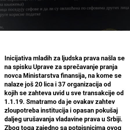
Inicijativa mladih za ljudska prava našla se
na spisku Uprave za sprečavanje pranja
novca Ministarstva finansija, na kome se
nalaze još 20 lica i 37 organizacija od
kojih se zahteva uvid u sve transakcije od
1.1.19. Smatramo da je ovakav zahtev
zloupotreba institucija i opasan pokušaj
daljeg urušavanja vladavine prava u Srbiji.
Zbog toga zajedno sa potpisnicima ovog