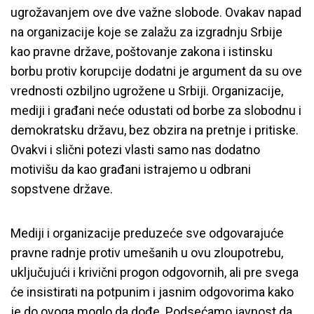
ugrožavanjem ove dve važne slobode. Ovakav napad
na organizacije koje se zalažu za izgradnju Srbije
kao pravne države, poštovanje zakona i istinsku
borbu protiv korupcije dodatni je argument da su ove
vrednosti ozbiljno ugrožene u Srbiji. Organizacije,
mediji i građani neće odustati od borbe za slobodnu i
demokratsku državu, bez obzira na pretnje i pritiske.
Ovakvi i slični potezi vlasti samo nas dodatno
motivišu da kao građani istrajemo u odbrani
sopstvene države.
Mediji i organizacije preduzeće sve odgovarajuće
pravne radnje protiv umešanih u ovu zloupotrebu,
uključujući i krivični progon odgovornih, ali pre svega
će insistirati na potpunim i jasnim odgovorima kako
je do ovoga moglo da dođe. Podsećamo javnost da