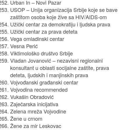
Urban In – Novi Pazar
USOP – Unija organizacija Srbije koje se bave
zaštitom osoba koje žive sa HIV/AIDS-om
Užički centar za demokratiju i ljudska prava
Užički centar za prava deteta
Vega omladinski centar
Vesna Perić
Viktimološko društvo Srbije
Vladan Jovanović – nezavisni regionalni
konsultant u oblasti socijalne zaštite, prava
deteta, ljudskih i manjinskih prava
Vojvođanski građanski centar
Vojvodina recommended
Vukašin Obradović
Zaječarska inicijativa
Zelena mreža Vojvodine
Žene u crnom
Žene za mir Leskovac