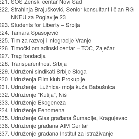
SOS Ženski centar Novi Sad
Strahinja Brajušković, Senior konsultant i član RG
NKEU za Poglavlje 23
Students for Liberty – Srbija
Tamara Spasojević
Tim za razvoj i integracije Vranje
Timočki omladinski centar – TOC, Zaječar
Trag fondacija
Transparentnost Srbija
Udruženi sindikati Srbije Sloga
Udruženja Film klub Prokuplje
Udruženje Lužnica- moja kuća Babušnica
Udruženje “Kutija”, Niš
Udruženje Ekogeneza
Udruženje Fenomena
Udruženje Glas građana Šumadije, Kragujevac
Udruženje građana AIM Centar
Udruženje građana Institut za istraživanje