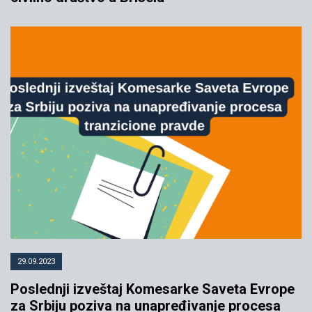
29.09.2023
Poslednji izveštaj Komesarke Saveta Evrope
za Srbiju poziva na unapređivanje procesa