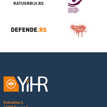
Dobračina 4,