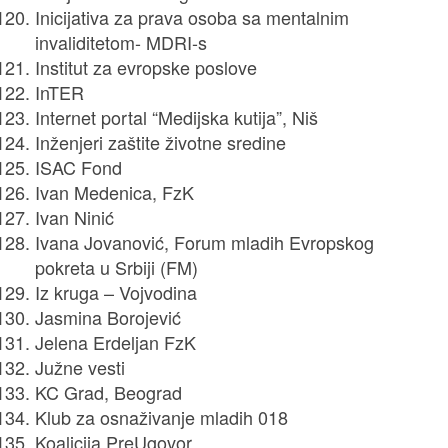
Inicijativa za prava osoba sa mentalnim
invaliditetom- MDRI-s
Institut za evropske poslove
InTER
Internet portal “Medijska kutija”, Niš
Inženjeri zaštite životne sredine
ISAC Fond
Ivan Medenica, FzK
Ivan Ninić
Ivana Jovanović, Forum mladih Evropskog
pokreta u Srbiji (FM)
Iz kruga – Vojvodina
Jasmina Borojević
Jelena Erdeljan FzK
Južne vesti
KC Grad, Beograd
Klub za osnaživanje mladih 018
Civilno društvo i mediji neće
Koalicija PreUgovor