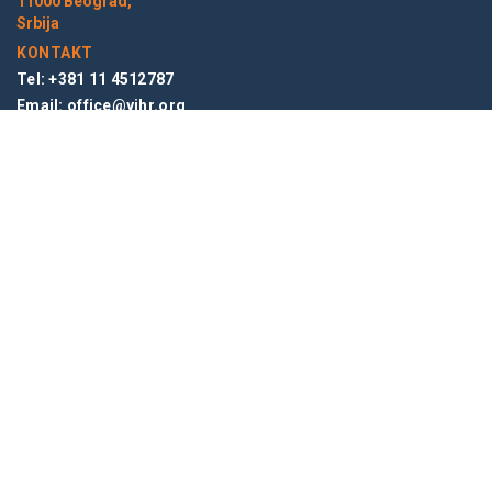
11000 Beograd,
Srbija
KONTAKT
Tel: +381 11 4512787
Email:
office@yihr.org
LINKOVI
O nama
Tim Inicijative
Vesti
Blog
NEWSLETTER