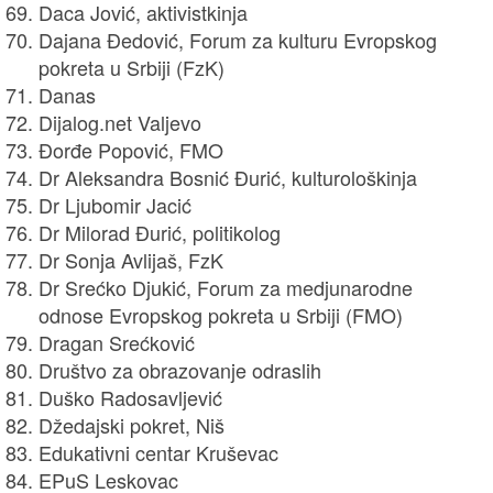
Daca Jović, aktivistkinja
Dajana Đedović, Forum za kulturu Evropskog
pokreta u Srbiji (FzK)
Danas
Dijalog.net Valjevo
Đorđe Popović, FMO
Dr Aleksandra Bosnić Đurić, kulturološkinja
Dr Ljubomir Jacić
Dr Milorad Đurić, politikolog
Dr Sonja Avlijaš, FzK
Dr Srećko Djukić, Forum za medjunarodne
odnose Evropskog pokreta u Srbiji (FMO)
Dragan Srećković
Društvo za obrazovanje odraslih
Duško Radosavljević
Džedajski pokret, Niš
Edukativni centar Kruševac
EPuS Leskovac