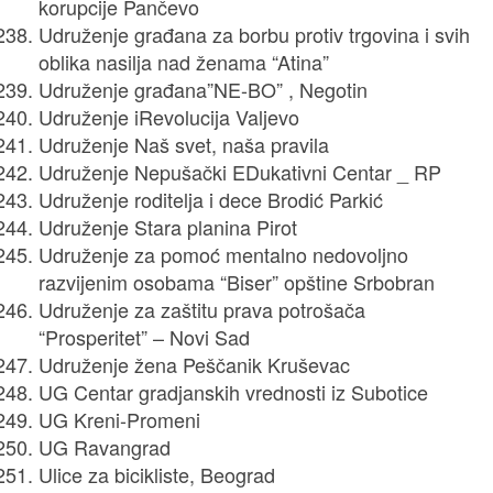
korupcije Pančevo
Udruženje građana za borbu protiv trgovina i svih
oblika nasilja nad ženama “Atina”
Udruženje građana”NE-BO” , Negotin
Udruženje iRevolucija Valjevo
Udruženje Naš svet, naša pravila
Udruženje Nepušački EDukativni Centar _ RP
Udruženje roditelja i dece Brodić Parkić
Udruženje Stara planina Pirot
Udruženje za pomoć mentalno nedovoljno
razvijenim osobama “Biser” opštine Srbobran
Udruženje za zaštitu prava potrošača
“Prosperitet” – Novi Sad
Udruženje žena Peščanik Kruševac
UG Centar gradjanskih vrednosti iz Subotice
UG Kreni-Promeni
UG Ravangrad
Ulice za bicikliste, Beograd