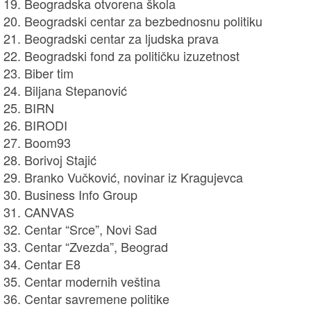
Beogradska otvorena škola
Beogradski centar za bezbednosnu politiku
Beogradski centar za ljudska prava
Beogradski fond za političku izuzetnost
Biber tim
Biljana Stepanović
BIRN
BIRODI
Boom93
Borivoj Stajić
Branko Vučković, novinar iz Kragujevca
Business Info Group
CANVAS
Centar “Srce”, Novi Sad
Centar “Zvezda”, Beograd
Centar E8
Centar modernih veština
Centar savremene politike