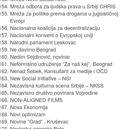
Mreža odbora za ljudska prava u Srbiji CHRIS
Mreža za politike prema drogama u jugoističnoj
Evropi
Nacionalna koalicija za decentralizaciju
Nacionalni konvent o Evropskoj uniji
Narodni parlament Leskovac
Ne davimo Beograd
Nedim Sejdinović, novinar
Neformalno udruženje “Za naš kej”, Beograd
Nenad Šebek, Konsultant za medije i OCD
New Social Initiative – NSI
Nezavisna kulturna scena Srbije – NKSS
Nezavisno društvo novinara Vojvodine
NON-ALIGNED FILMS
Nova Ekonomija
Novi optimizam
Novine ”Grad” , Kruševac
Novinska agencija Beta