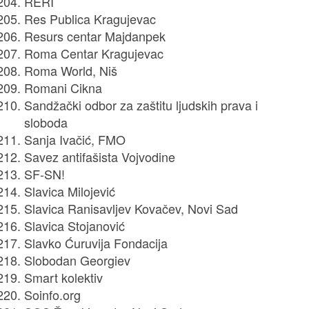
RERI
Res Publica Kragujevac
Resurs centar Majdanpek
Roma Centar Kragujevac
Roma World, Niš
Romani Cikna
Sandžački odbor za zaštitu ljudskih prava i
sloboda
Sanja Ivačić, FMO
Savez antifašista Vojvodine
SF-SN!
Slavica Milojević
Slavica Ranisavljev Kovačev, Novi Sad
Slavica Stojanović
Slavko Ćuruvija Fondacija
Slobodan Georgiev
Smart kolektiv
Soinfo.org