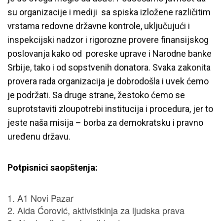
su organizacije i mediji sa spiska izložene različitim
vrstama redovne državne kontrole, uključujući i
inspekcijski nadzor i rigorozne provere finansijskog
poslovanja kako od poreske uprave i Narodne banke
Srbije, tako i od sopstvenih donatora. Svaka zakonita
provera rada organizacija je dobrodošla i uvek ćemo
je podržati. Sa druge strane, žestoko ćemo se
suprotstaviti zloupotrebi institucija i procedura, jer to
jeste naša misija – borba za demokratsku i pravno
uređenu državu.
Potpisnici saopštenja:
A1 Novi Pazar
Aida Ćorović, aktivistkinja za ljudska prava