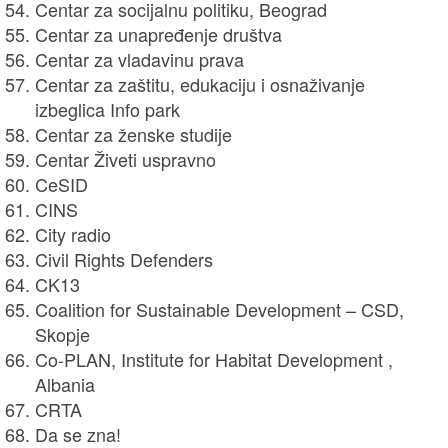
Centar za socijalnu politiku, Beograd
Centar za unapređenje društva
Centar za vladavinu prava
Centar za zaštitu, edukaciju i osnaživanje
izbeglica Info park
Centar za ženske studije
Centar Živeti uspravno
CeSID
CINS
City radio
Civil Rights Defenders
CK13
Coalition for Sustainable Development – CSD,
Skopje
Co-PLAN, Institute for Habitat Development ,
Albania
CRTA
Da se zna!