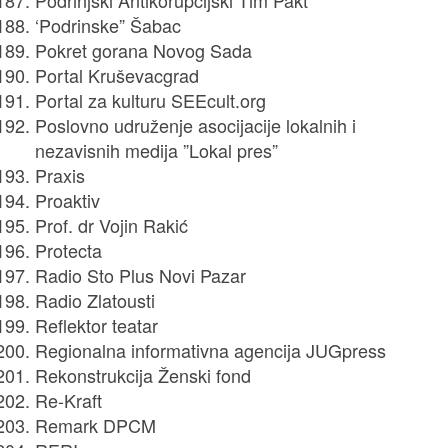
Podrinjski Antikorupcijski Tim Pakt
‘Podrinske” Šabac
Pokret gorana Novog Sada
Portal Kruševacgrad
Portal za kulturu SEEcult.org
Poslovno udruženje asocijacije lokalnih i
nezavisnih medija ”Lokal pres”
Praxis
Proaktiv
Prof. dr Vojin Rakić
Protecta
Radio Sto Plus Novi Pazar
Radio Zlatousti
Reflektor teatar
Regionalna informativna agencija JUGpress
Rekonstrukcija Ženski fond
Re-Kraft
Remark DPCM