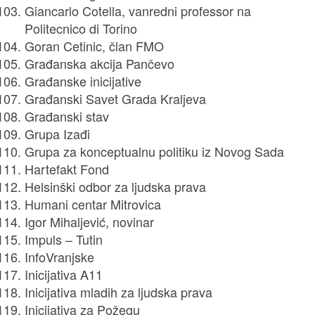
Giancarlo Cotella, vanredni professor na
Politecnico di Torino
Goran Cetinic, član FMO
Građanska akcija Pančevo
Građanske inicijative
Građanski Savet Grada Kraljeva
Građanski stav
Grupa Izađi
Grupa za konceptualnu politiku iz Novog Sada
Hartefakt Fond
Helsinški odbor za ljudska prava
Humani centar Mitrovica
Igor Mihaljević, novinar
Impuls – Tutin
InfoVranjske
Inicijativa A11
Inicijativa mladih za ljudska prava
Inicijativa za Požegu