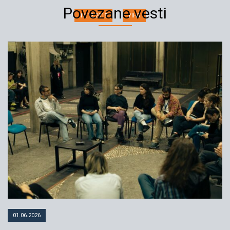
Povezane vesti
14.12.2015
YIHR
01.06.2026