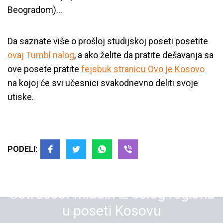
Beogradom)…
Da saznate više o prošloj studijskoj poseti posetite
ovaj Tumbl nalog
, a ako želite da pratite dešavanja sa
ove posete pratite
fejsbuk stranicu Ovo je Kosovo
na kojoj će svi učesnici svakodnevno deliti svoje
utiske.
PODELI:
Četrdeset mladih iz celog regiona
u poseti Kosovu