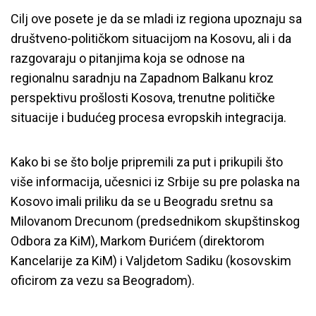
Cilj ove posete je da se mladi iz regiona upoznaju sa
društveno-političkom situacijom na Kosovu, ali i da
razgovaraju o pitanjima koja se odnose na
regionalnu saradnju na Zapadnom Balkanu kroz
perspektivu prošlosti Kosova, trenutne političke
situacije i budućeg procesa evropskih integracija.
Kako bi se što bolje pripremili za put i prikupili što
više informacija, učesnici iz Srbije su pre polaska na
Kosovo imali priliku da se u Beogradu sretnu sa
Milovanom Drecunom (predsednikom skupštinskog
Odbora za KiM), Markom Đurićem (direktorom
Kancelarije za KiM) i Valjdetom Sadiku (kosovskim
oficirom za vezu sa Beogradom).