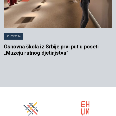
21.03.2024
Osnovna škola iz Srbije prvi put u poseti
„Muzeju ratnog djetinjstva”