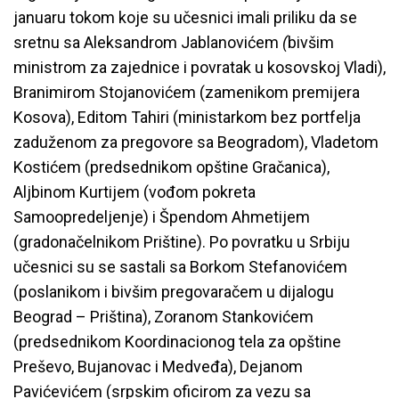
januaru tokom koje su učesnici imali priliku da se
sretnu sa Aleksandrom Jablanovićem
(
bivšim
ministrom za zajednice i povratak u kosovskoj Vladi),
Branimirom Stojanovićem (zamenikom premijera
Kosova), Editom Tahiri (ministarkom bez portfelja
zaduženom za pregovore sa Beogradom), Vladetom
Kostićem (predsednikom opštine Gračanica),
Aljbinom Kurtijem (vođom pokreta
Samoopredeljenje) i Špendom Ahmetijem
(gradonačelnikom Prištine). Po povratku u Srbiju
učesnici su se sastali sa Borkom Stefanovićem
(poslanikom i bivšim pregovaračem u dijalogu
Beograd – Priština), Zoranom Stankovićem
(predsednikom Koordinacionog tela za opštine
Preševo, Bujanovac i Medveđa), Dejanom
Pavićevićem (srpskim oficirom za vezu sa