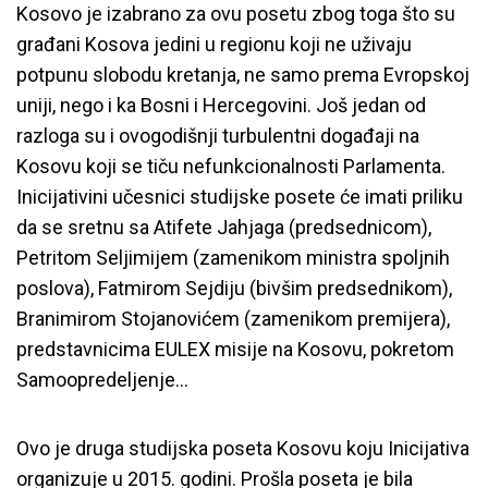
Kosovo je izabrano za ovu posetu zbog toga što su
građani Kosova jedini u regionu koji ne uživaju
potpunu slobodu kretanja, ne samo prema Evropskoj
uniji, nego i ka Bosni i Hercegovini. Još jedan od
razloga su i ovogodišnji turbulentni događaji na
Kosovu koji se tiču nefunkcionalnosti Parlamenta.
Inicijativini učesnici studijske posete će imati priliku
da se sretnu sa Atifete Jahjaga (predsednicom),
Petritom Seljimijem (zamenikom ministra spoljnih
poslova), Fatmirom Sejdiju (bivšim predsednikom),
Branimirom Stojanovićem (zamenikom premijera),
predstavnicima EULEX misije na Kosovu, pokretom
Samoopredeljenje…
Ovo je druga studijska poseta Kosovu koju Inicijativa
organizuje u 2015. godini. Prošla poseta je bila