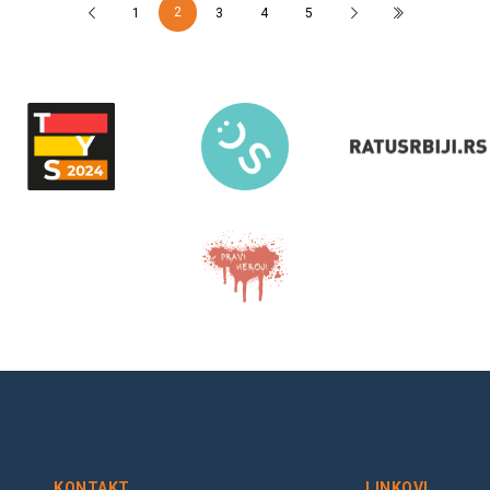
2
1
3
4
5
KONTAKT
LINKOVI