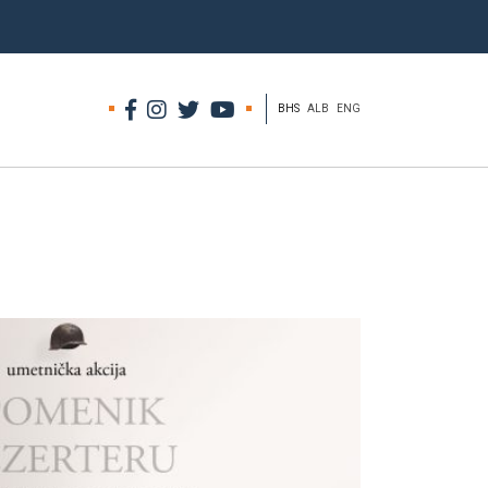
BHS
ALB
ENG