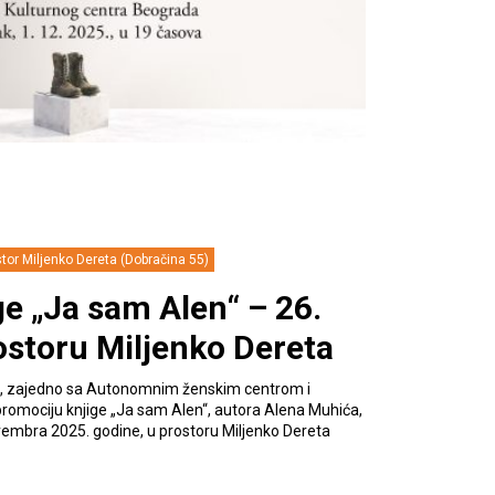
tor Miljenko Dereta (Dobračina 55)
e „Ja sam Alen“ – 26.
storu Miljenko Dereta
ava, zajedno sa Autonomnim ženskim centrom i
romociju knjige „Ja sam Alen“, autora Alena Muhića,
ovembra 2025. godine, u prostoru Miljenko Dereta