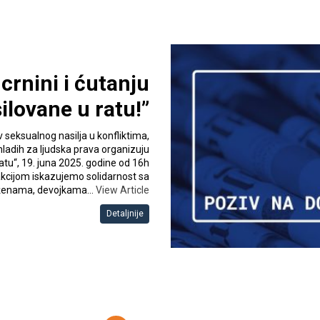
crnini i ćutanju
lovane u ratu!”
seksualnog nasilja u konfliktima,
mladih za ljudska prava organizuju
atu“, 19. juna 2025. godine od 16h
kcijom iskazujemo solidarnost sa
ženama, devojkama…
View Article
Detaljnije