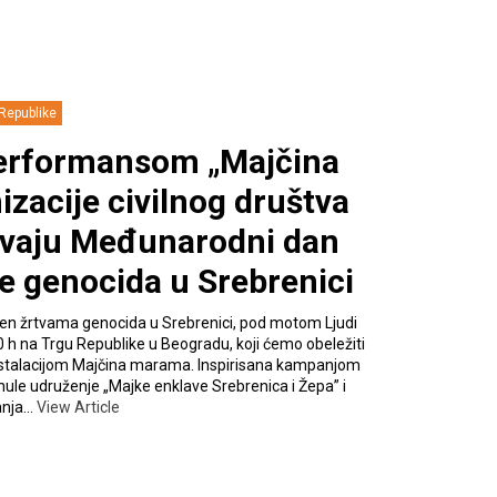
Republike
performansom „Majčina
zacije civilnog društva
žavaju Međunarodni dan
e genocida u Srebrenici
men žrtvama genocida u Srebrenici, pod motom Ljudi
20 h na Trgu Republike u Beogradu, koji ćemo obeležiti
instalacijom Majčina marama. Inspirisana kampanjom
ule udruženje „Majke enklave Srebrenica i Žepa” i
vanja…
View Article