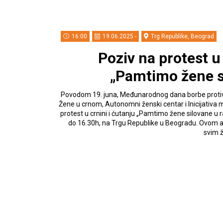
16:00
19.06.2025 -
Trg Republike, Beograd
Poziv na protest u 
„Pamtimo žene si
Povodom 19. juna, Međunarodnog dana borbe protiv 
Žene u crnom, Autonomni ženski centar i Inicijativa 
protest u crnini i ćutanju „Pamtimo žene silovane u r
do 16.30h, na Trgu Republike u Beogradu. Ovom a
svim 