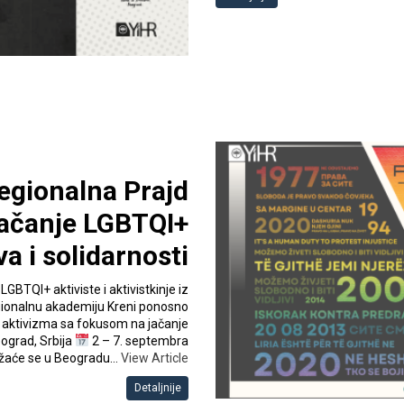
Regionalna Prajd
ačanje LGBTQI+
va i solidarnosti
GBTQI+ aktiviste i aktivistkinje iz
gionalnu akademiju Kreni ponosno
 aktivizma sa fokusom na jačanje
ograd, Srbija
2 – 7. septembra
ržaće se u Beogradu…
View Article
Detaljnije