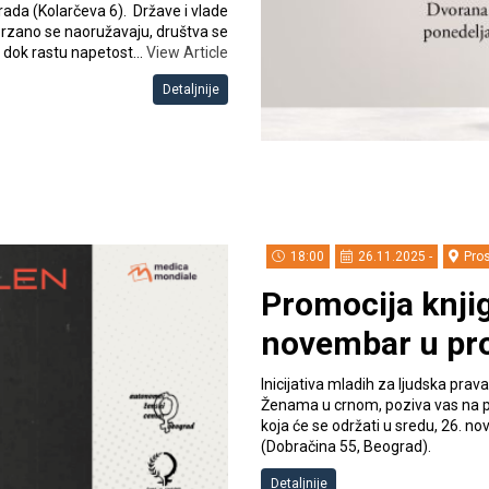
ada (Kolarčeva 6). Države i vlade
ubrzano se naoružavaju, društva se
u, dok rastu napetost…
View Article
Detaljnije
18:00
26.11.2025 -
Pros
Promocija knjig
novembar u pro
Inicijativa mladih za ljudska pr
Ženama u crnom, poziva vas na p
koja će se održati u sredu, 26. n
(Dobračina 55, Beograd).
Detaljnije