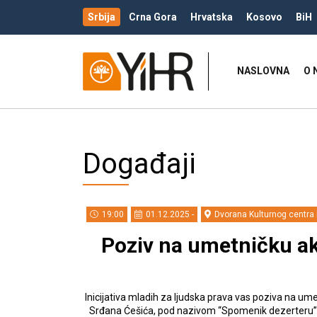
Srbija
Crna Gora
Hrvatska
Kosovo
BiH
NASLOVNA
O 
Događaji
19:00
01.12.2025 -
Dvorana Kulturnog centra
Poziv na umetničku a
Inicijativa mladih za ljudska prava vas poziva na umet
Srđana Ćešića, pod nazivom “Spomenik dezerteru” k