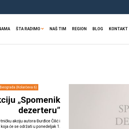
NAMA
ŠTA RADIMO
NAŠ TIM
REGION
BLOG
KONTAKT
 Beograda (Kolarčeva 6)
kciju „Spomenik
dezerteru”
ničku akciju autora Đurđice Čilić i
oja će se održati u ponedeljak 1.