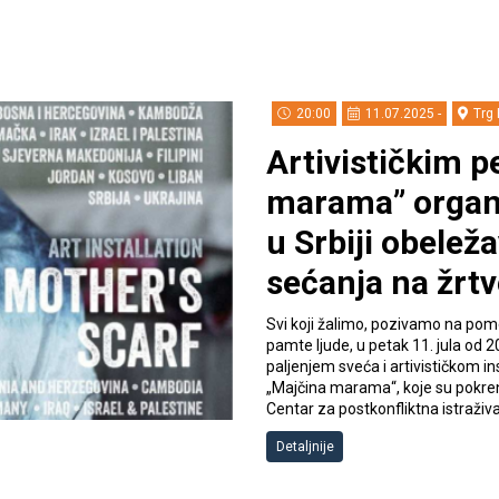
20:00
11.07.2025 -
Trg 
Artivističkim 
marama” organi
u Srbiji obele
sećanja na žrtv
Svi koji žalimo, pozivamo na po
pamte ljude, u petak 11. jula od 
paljenjem sveća i artivističkom 
„Majčina marama“, koje su pokren
Centar za postkonfliktna istraži
Detaljnije