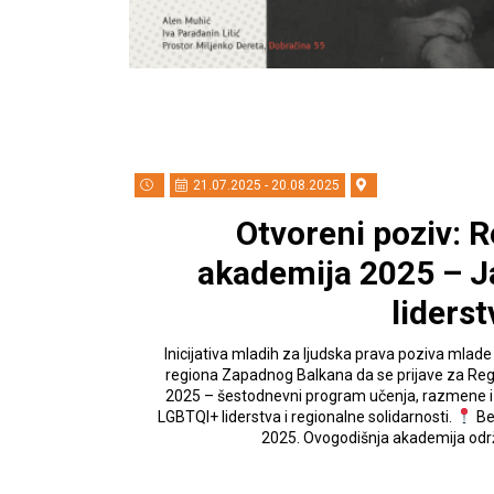
21.07.2025 - 20.08.2025
Otvoreni poziv: 
akademija 2025 – J
liderst
Inicijativa mladih za ljudska prava poziva mlade L
regiona Zapadnog Balkana da se prijave za Re
2025 – šestodnevni program učenja, razmene i
LGBTQI+ liderstva i regionalne solidarnosti.
Be
2025. Ovogodišnja akademija od