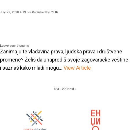
July 27, 2026 4:13 pm
Published by
YIHR
Leave your thoughts
Zanimaju te vladavina prava, ljudska prava i društvene
promene? Želiš da unaprediš svoje zagovaračke veštine
i saznaš kako mladi mogu...
View Article
1
2
3
…
220
Next »