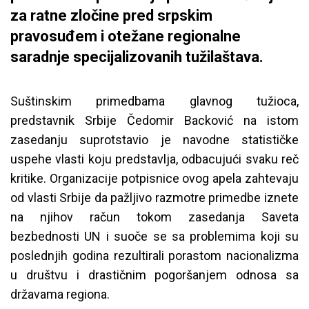
za ratne zločine pred srpskim
pravosuđem i otežane regionalne
saradnje specijalizovanih tužilaštava.
Suštinskim primedbama glavnog tužioca,
predstavnik Srbije Čedomir Backović na istom
zasedanju suprotstavio je navodne statističke
uspehe vlasti koju predstavlja, odbacujući svaku reč
kritike. Organizacije potpisnice ovog apela zahtevaju
od vlasti Srbije da pažljivo razmotre primedbe iznete
na njihov račun tokom zasedanja Saveta
bezbednosti UN i suoče se sa problemima koji su
poslednjih godina rezultirali porastom nacionalizma
u društvu i drastičnim pogoršanjem odnosa sa
državama regiona.