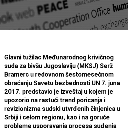
Glavni tužilac Međunarodnog krivičnog
suda za bivšu Jugoslaviju (MKSJ) Serž
Bramerc u redovnom šestomesečnom
obraćanju Savetu bezbednosti UN 7. juna
2017. predstavio je izveštaj u kojem je
upozorio na rastući trend poricanja i
revizionizma sudski utvrđenih činjenica u
Srbiji i celom regionu, kao i na goruće
probleme usporavanja procesa suđenja