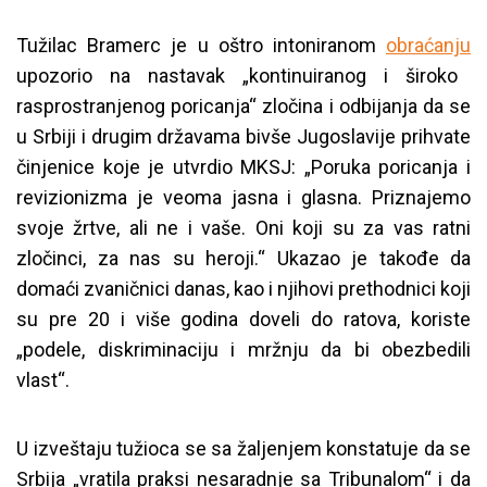
Tužilac Bramerc je u oštro intoniranom
obraćanju
upozorio na nastavak „kontinuiranog i široko
rasprostranjenog poricanja“ zločina i odbijanja da se
u Srbiji i drugim državama bivše Jugoslavije prihvate
činjenice koje je utvrdio MKSJ: „Poruka poricanja i
revizionizma je veoma jasna i glasna. Priznajemo
svoje žrtve, ali ne i vaše. Oni koji su za vas ratni
zločinci, za nas su heroji.“ Ukazao je takođe da
domaći zvaničnici danas, kao i njihovi prethodnici koji
su pre 20 i više godina doveli do ratova, koriste
„podele, diskriminaciju i mržnju da bi obezbedili
vlast“.
U izveštaju tužioca se sa žaljenjem konstatuje da se
Srbija „vratila praksi nesaradnje sa Tribunalom“ i da