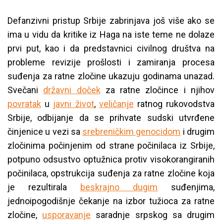
Defanzivni pristup Srbije zabrinjava još više ako se
ima u vidu da kritike iz Haga na iste teme ne dolaze
prvi put, kao i da predstavnici civilnog društva na
probleme revizije prošlosti i zamiranja procesa
suđenja za ratne zločine ukazuju godinama unazad.
Svečani
državni doček
za ratne zločince i njihov
povratak
u
javni život
,
veličanje
ratnog rukovodstva
Srbije, odbijanje da se prihvate sudski utvrđene
činjenice u vezi sa
srebreničkim genocidom
i drugim
zločinima počinjenim od strane počinilaca iz Srbije,
potpuno odsustvo optužnica protiv visokorangiranih
počinilaca, opstrukcija suđenja za ratne zločine koja
je rezultirala
beskrajno dugim
suđenjima,
jednoipogodišnje čekanje na izbor tužioca za ratne
zločine,
usporavanje
saradnje srpskog sa drugim