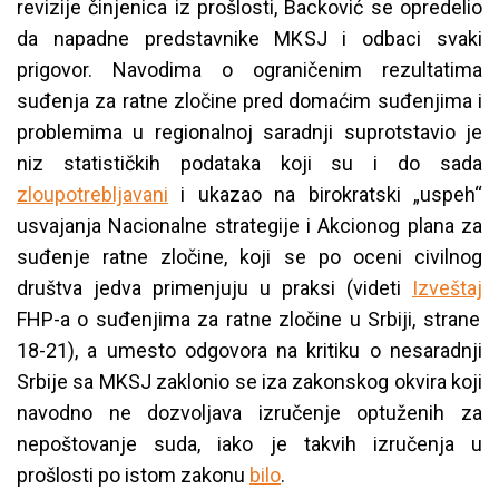
revizije činjenica iz prošlosti, Backović se opredelio
da napadne predstavnike MKSJ i odbaci svaki
prigovor. Navodima o ograničenim rezultatima
suđenja za ratne zločine pred domaćim suđenjima i
problemima u regionalnoj saradnji suprotstavio je
niz statističkih podataka koji su i do sada
zloupotrebljavani
i ukazao na birokratski „uspeh“
usvajanja Nacionalne strategije i Akcionog plana za
suđenje ratne zločine, koji se po oceni civilnog
društva jedva primenjuju u praksi (videti
Izveštaj
FHP-a o suđenjima za ratne zločine u Srbiji, strane
18-21), a umesto odgovora na kritiku o nesaradnji
Srbije sa MKSJ zaklonio se iza zakonskog okvira koji
navodno ne dozvoljava izručenje optuženih za
nepoštovanje suda, iako je takvih izručenja u
prošlosti po istom zakonu
bilo
.