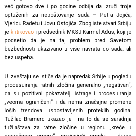
već gotovo dve i po godine odbija da izruči troje
optuženih za nepoštovanje suda – Petra Jojića,
Vjericu Radetu i Jovu Ostojića. Zbog iste stvari Srbiju
je
kritikovao
i predsednik MKSJ Karmel Ađus, koji je
podsetio da je na taj problem pred Savetom
bezbednosti ukazivano u više navrata do sada, ali
bez uspeha.
U izveštaju se ističe da je napredak Srbije u pogledu
procesuiranja ratnih zločina generalno „negativan“,
da su pozitivni pokazatelji istrage i procesuiranja
„veoma ograničeni“ i da nema značajne promene
loših trendova uspostavljenih proteklih godina.
Tužilac Bramerc ukazao je i na to da se saradnja
tužilaštava za ratne zločine u regionu „kreće u
pogrešnom smeru“, pozivajući srpsku i druge