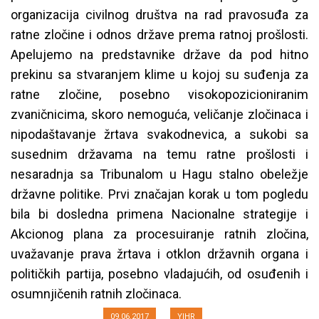
organizacija civilnog društva na rad pravosuđa za
ratne zločine i odnos države prema ratnoj prošlosti.
Apelujemo na predstavnike države da pod hitno
prekinu sa stvaranjem klime u kojoj su suđenja za
ratne zločine, posebno visokopozicioniranim
zvaničnicima, skoro nemoguća, veličanje zločinaca i
nipodaštavanje žrtava svakodnevica, a sukobi sa
susednim državama na temu ratne prošlosti i
nesaradnja sa Tribunalom u Hagu stalno obeležje
državne politike. Prvi značajan korak u tom pogledu
bila bi dosledna primena Nacionalne strategije i
Apel vlastima Srbije da odustanu
Akcionog plana za procesuiranje ratnih zločina,
od revizije istorije i poricanja
uvažavanje prava žrtava i otklon državnih organa i
sudski utvrđenih činjenica
političkih partija, posebno vladajućih, od osuđenih i
osumnjičenih ratnih zločinaca.
09.06.2017
YIHR