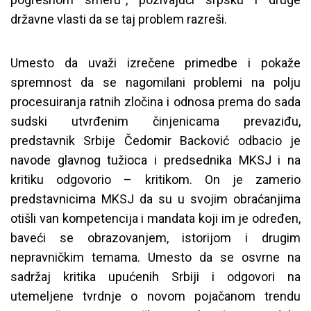
državne vlasti da se taj problem razreši.
Umesto da uvaži izrečene primedbe i pokaže
spremnost da se nagomilani problemi na polju
procesuiranja ratnih zločina i odnosa prema do sada
sudski utvrđenim činjenicama prevaziđu,
predstavnik Srbije Čedomir Backović odbacio je
navode glavnog tužioca i predsednika MKSJ i na
kritiku odgovorio – kritikom. On je zamerio
predstavnicima MKSJ da su u svojim obraćanjima
otišli van kompetencija i mandata koji im je određen,
baveći se obrazovanjem, istorijom i drugim
nepravničkim temama. Umesto da se osvrne na
sadržaj kritika upućenih Srbiji i odgovori na
utemeljene tvrdnje o novom pojačanom trendu