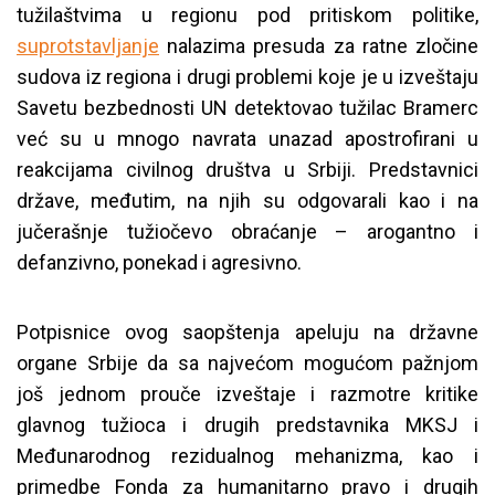
tužilaštvima u regionu pod pritiskom politike,
suprotstavljanje
nalazima presuda za ratne zločine
sudova iz regiona i drugi problemi koje je u izveštaju
Savetu bezbednosti UN detektovao tužilac Bramerc
već su u mnogo navrata unazad apostrofirani u
reakcijama civilnog društva u Srbiji. Predstavnici
države, međutim, na njih su odgovarali kao i na
jučerašnje tužiočevo obraćanje – arogantno i
defanzivno, ponekad i agresivno.
Potpisnice ovog saopštenja apeluju na državne
organe Srbije da sa najvećom mogućom pažnjom
još jednom prouče izveštaje i razmotre kritike
glavnog tužioca i drugih predstavnika MKSJ i
Međunarodnog rezidualnog mehanizma, kao i
primedbe Fonda za humanitarno pravo i drugih