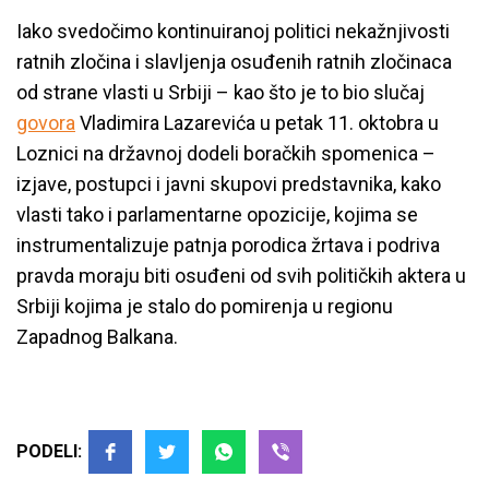
Iako svedočimo kontinuiranoj politici nekažnjivosti
ratnih zločina i slavljenja osuđenih ratnih zločinaca
od strane vlasti u Srbiji – kao što je to bio slučaj
govora
Vladimira Lazarevića u petak 11. oktobra u
Loznici na državnoj dodeli boračkih spomenica –
izjave, postupci i javni skupovi predstavnika, kako
vlasti tako i parlamentarne opozicije, kojima se
instrumentalizuje patnja porodica žrtava i podriva
pravda moraju biti osuđeni od svih političkih aktera u
Srbiji kojima je stalo do pomirenja u regionu
Zapadnog Balkana.
PODELI: