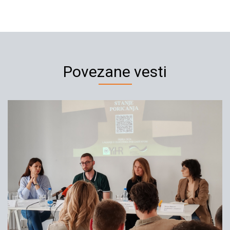
Povezane vesti
Ministarstvo za pomirenje da
osudi prakse poricanja ratnih
zločina
13.10.2024
YIHR