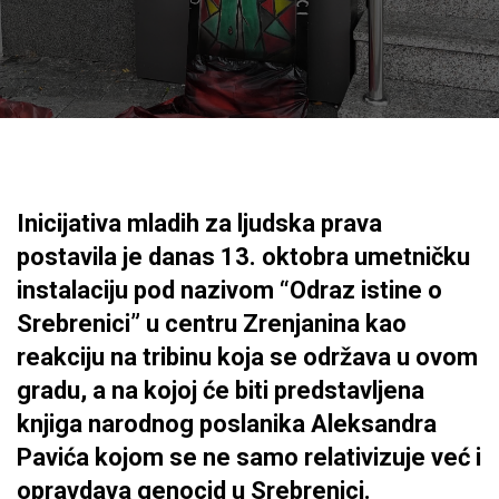
Inicijativa mladih za ljudska prava
postavila je danas 13. oktobra umetničku
instalaciju pod nazivom “Odraz istine o
Srebrenici” u centru Zrenjanina kao
reakciju na tribinu koja se održava u ovom
gradu, a na kojoj će biti predstavljena
knjiga narodnog poslanika Aleksandra
Pavića kojom se ne samo relativizuje već i
opravdava genocid u Srebrenici.