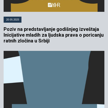
20.05.2025
Poziv na predstavljanje godišnjeg izveštaja
Inicijative mladih za ljudska prava o poricanju
ratnih zločina u Srbiji