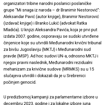
organizatori tribine narodni poslanici poslaničke
grupe “Mi snaga iz naroda – dr Branimir Nestorović”:
Aleksandar Pavić (autor knjige), Branimir Nestorović
(izdavač knjige) i Branko Lukić (advokat Ratka
Mladića). U knjizi Aleksandra Pavića, koja je prvi put
izdata 2007. godine, osporavaju se sudski utvrđene
činjenice koje su utvrdili Međunarodni krvični tribunal
za bivšu Jugoslaviju (MKTJ) i Međunarodni sud
pravde (MSP). Ad hoc sudovi UN-a, odnosno MKTJ i
njegov pravni naslednik, Međunarodni rezidualni
mehanizam za krivične sudove (MRMKS) su u 15
slučajeva utvrdili i dokazali da je u Srebrenici
počinjen genocid.
U predizbornoj kampanji za parlamentarne izbore u
decembru 2023. godine i za lokalne izbore juna