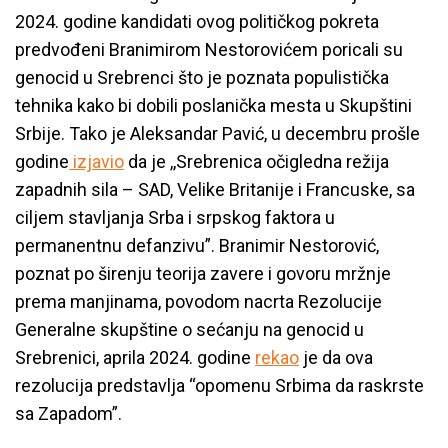
2024. godine kandidati ovog političkog pokreta
predvođeni Branimirom Nestorovićem poricali su
genocid u Srebrenci što je poznata populistička
tehnika kako bi dobili poslanička mesta u Skupštini
Srbije. Tako je Aleksandar Pavić, u decembru prošle
godine
izjavio
da je ,,Srebrenica očigledna režija
zapadnih sila – SAD, Velike Britanije i Francuske, sa
ciljem stavljanja Srba i srpskog faktora u
permanentnu defanzivu”. Branimir Nestorović,
poznat po širenju teorija zavere i govoru mržnje
prema manjinama, povodom nacrta Rezolucije
Generalne skupštine o sećanju na genocid u
Srebrenici, aprila 2024. godine
rekao
je da ova
rezolucija predstavlja “opomenu Srbima da raskrste
sa Zapadom”.