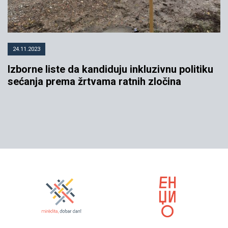
24.11.2023
Izborne liste da kandiduju inkluzivnu politiku
sećanja prema žrtvama ratnih zločina