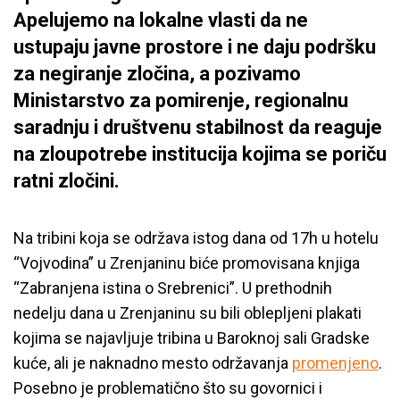
Apelujemo na lokalne vlasti da ne
ustupaju javne prostore i ne daju podršku
za negiranje zločina, a pozivamo
Ministarstvo za pomirenje, regionalnu
saradnju i društvenu stabilnost da reaguje
na zloupotrebe institucija kojima se poriču
ratni zločini.
Na tribini koja se održava istog dana od 17h u hotelu
“Vojvodina” u Zrenjaninu biće promovisana knjiga
“Zabranjena istina o Srebrenici”. U prethodnih
nedelju dana u Zrenjaninu su bili oblepljeni plakati
kojima se najavljuje tribina u Baroknoj sali Gradske
kuće, ali je naknadno mesto održavanja
promenjeno
.
Posebno je problematično što su govornici i