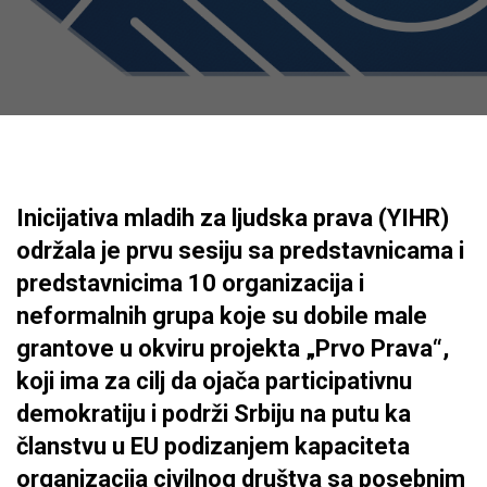
Inicijativa mladih za ljudska prava (YIHR)
održala je prvu sesiju sa predstavnicama i
predstavnicima 10 organizacija i
neformalnih grupa koje su dobile male
grantove u okviru projekta „Prvo Prava“,
koji ima za cilj da ojača participativnu
demokratiju i podrži Srbiju na putu ka
članstvu u EU podizanjem kapaciteta
organizacija civilnog društva sa posebnim