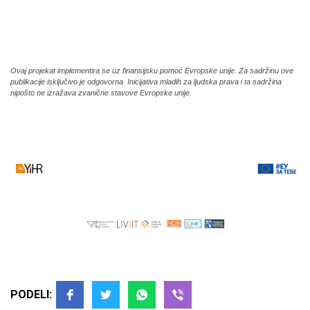
Ovaj projekat implementira se uz finansijsku pomoć Evropske unije. Za sadržinu ove
publikacije isključivo je odgovorna Inicijativa mladih za ljudska prava i ta sadržina
nipošto ne izražava zvanične stavove Evropske unije.
PODELI: