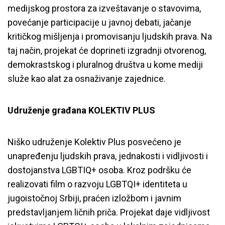
medijskog prostora za izveštavanje o stavovima,
povećanje participacije u javnoj debati, jačanje
kritičkog mišljenja i promovisanju ljudskih prava. Na
taj način, projekat će doprineti izgradnji otvorenog,
demokrastskog i pluralnog društva u kome mediji
služe kao alat za osnaživanje zajednice.
Udruženje građana KOLEKTIV PLUS
Niško udruženje Kolektiv Plus
posvećeno je
unapređenju ljudskih prava, jednakosti i vidljivosti i
dostojanstva LGBTIQ+ osoba
10 udruženja iz Srbije odabrano
. Kroz podršku će
realizovati film o razvoju LGBTQI+ identiteta u
na konkursu za male grantove
jugoistočnoj Srbiji, praćen izložbom i javnim
“Prvo prava”
predstavljanjem ličnih priča. Projekat daje vidljivost