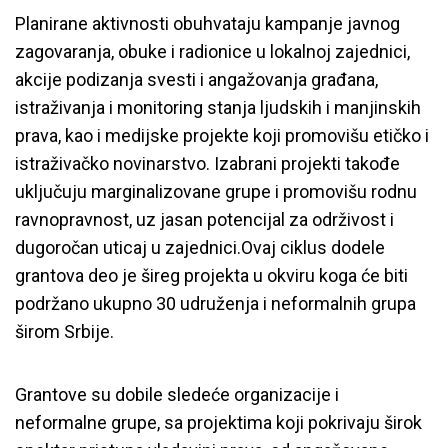
Planirane aktivnosti obuhvataju kampanje javnog
zagovaranja, obuke i radionice u lokalnoj zajednici,
akcije podizanja svesti i angažovanja građana,
istraživanja i monitoring stanja ljudskih i manjinskih
prava, kao i medijske projekte koji promovišu etičko i
istraživačko novinarstvo. Izabrani projekti takođe
uključuju marginalizovane grupe i promovišu rodnu
ravnopravnost, uz jasan potencijal za održivost i
dugoročan uticaj u zajednici.Ovaj ciklus dodele
grantova deo je šireg projekta u okviru koga će biti
podržano ukupno 30 udruženja i neformalnih grupa
širom Srbije.
Grantove su dobile sledeće organizacije i
neformalne grupe, sa projektima koji pokrivaju širok