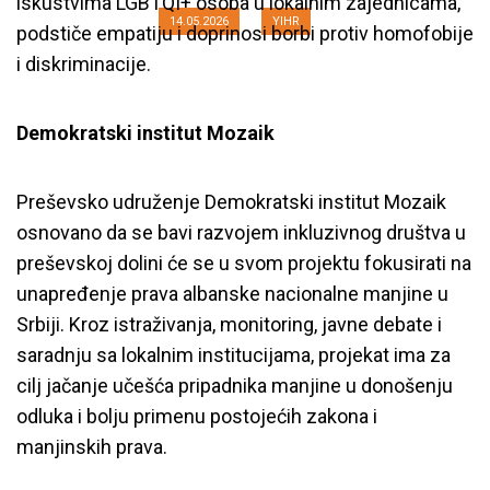
iskustvima LGBTQI+ osoba u lokalnim zajednicama,
14.05.2026
YIHR
podstiče empatiju i doprinosi borbi protiv homofobije
i diskriminacije.
Demokratski institut Mozaik
Preševsko udruženje Demokratski institut Mozaik
osnovano da se bavi razvojem inkluzivnog društva u
preševskoj dolini će se u svom projektu fokusirati na
unapređenje prava albanske nacionalne manjine u
Srbiji. Kroz istraživanja, monitoring, javne debate i
saradnju sa lokalnim institucijama, projekat ima za
cilj jačanje učešća pripadnika manjine u donošenju
odluka i bolju primenu postojećih zakona i
manjinskih prava.