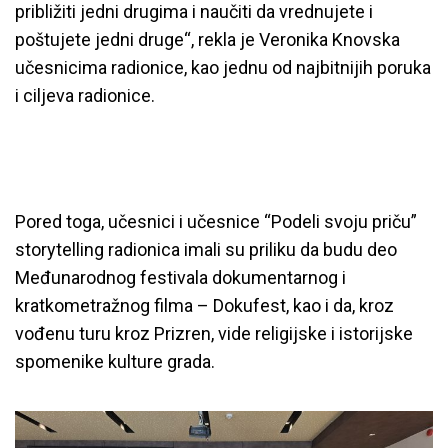
približiti jedni drugima i naučiti da
vrednujete i
poštujete jedni druge“, rekla je Veronika Knovska
učesnicima radionice, kao jednu od najbitnijih poruka
i ciljeva radionice.
Pored toga, učesnici i učesnice “Podeli svoju priču”
storytelling radionica imali su priliku da budu deo
Međunarodnog festivala dokumentarnog i
kratkometražnog filma – Dokufest, kao i da, kroz
vođenu turu kroz Prizren, vide religijske i istorijske
spomenike kulture grada.