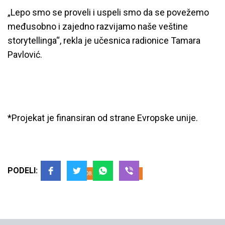
„Lepo smo se proveli i uspeli smo da se povežemo
međusobno i zajedno razvijamo naše veštine
storytellinga“, rekla je učesnica radionice Tamara
Pavlović.
*Projekat je finansiran od strane Evropske unije.
Završene “Podeli svoju priču”
storytelling radionice
PODELI:
14.08.2023
YIHR