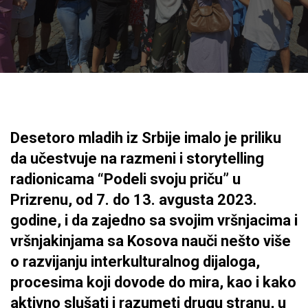
Desetoro mladih iz Srbije imalo je priliku
da učestvuje na razmeni i storytelling
radionicama “Podeli svoju priču” u
Prizrenu, od 7. do 13. avgusta 2023.
godine, i da zajedno sa svojim vršnjacima i
vršnjakinjama sa Kosova nauči nešto više
o razvijanju interkulturalnog dijaloga,
procesima koji dovode do mira, kao i kako
aktivno slušati i razumeti drugu stranu, u