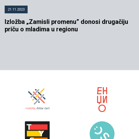
21.11.2023
Izložba „Zamisli promenu” donosi drugačiju
priču o mladima u regionu