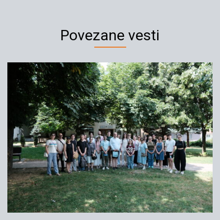
Povezane vesti
Inicijativa mladih održala
radionice jačanja kapaciteta za
udruženja u Novom Pazaru i
Preševu
31.12.2025
YIHR