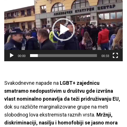
Player
00:00
00:33
Svakodnevne napade na
LGBT+ zajednicu
smatramo nedopustivim u društvu gde izvršna
vlast nominalno ponavlja da teži pridruživanju EU,
dok su različite marginalizovane grupe na meti
slobodnog lova ekstremista raznih vrsta.
Mržnji,
diskriminaciji, nasilju i homofobiji se jasno mora