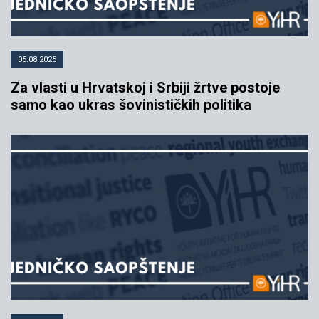
05.08.2025
Za vlasti u Hrvatskoj i Srbiji žrtve postoje
samo kao ukras šovinističkih politika