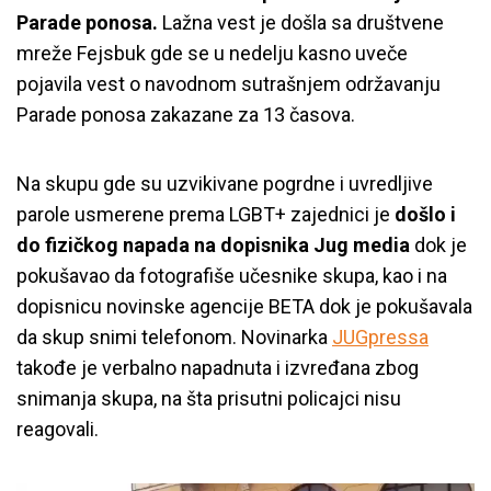
Parade ponosa.
Lažna vest je došla sa društvene
mreže Fejsbuk gde se u nedelju kasno uveče
pojavila vest o navodnom sutrašnjem održavanju
Parade ponosa zakazane za 13 časova.
Na skupu gde su uzvikivane pogrdne i uvredljive
parole usmerene prema LGBT+ zajednici je
došlo i
do fizičkog napada na dopisnika Jug media
dok je
pokušavao da fotografiše učesnike skupa, kao i na
dopisnicu novinske agencije BETA dok je pokušavala
da skup snimi telefonom. Novinarka
JUGpressa
takođe je verbalno napadnuta i izvređana zbog
snimanja skupa, na šta prisutni policajci nisu
reagovali.
Video