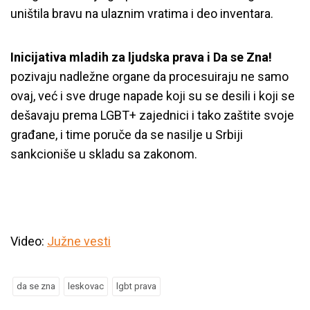
uništila bravu na ulaznim vratima i deo inventara.
Inicijativa mladih za ljudska prava i Da se Zna!
pozivaju nadležne organe da procesuiraju ne samo
ovaj, već i sve druge napade koji su se desili i koji se
dešavaju prema LGBT+ zajednici i tako zaštite svoje
građane, i time poruče da se nasilje u Srbiji
sankcioniše u skladu sa zakonom.
Video:
Južne vesti
da se zna
leskovac
lgbt prava