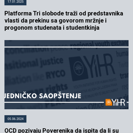
17.01.2025
Platforma Tri slobode traži od predstavnika
vlasti da prekinu sa govorom mržnje i
progonom studenata i studentkinja
05.06.2024
OCD pozivaju Poverenika da ispita da li su