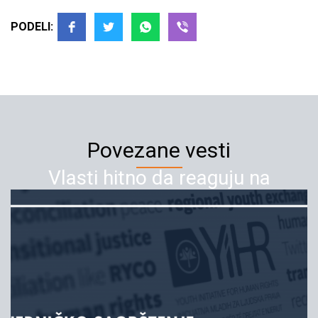
PODELI:
Povezane vesti
Vlasti hitno da reaguju na
homofobiju u Leskovcu
02.03.2020
YIHR