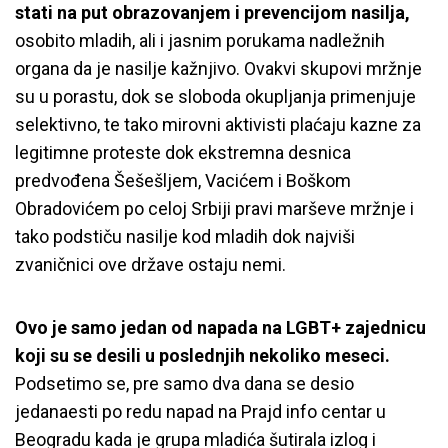
stati na put obrazovanjem i prevencijom nasilja,
osobito mladih, ali i jasnim porukama nadležnih
organa da je nasilje kažnjivo. Ovakvi skupovi mržnje
su u porastu, dok se sloboda okupljanja primenjuje
selektivno, te tako mirovni aktivisti plaćaju kazne za
legitimne proteste dok ekstremna desnica
predvođena Šešešljem, Vacićem i Boškom
Obradovićem po celoj Srbiji pravi marševe mržnje i
tako podstiču nasilje kod mladih dok najviši
zvaničnici ove države ostaju nemi.
Ovo je samo jedan od napada na LGBT+ zajednicu
koji su se desili u poslednjih nekoliko meseci.
Podsetimo se, pre samo dva dana se desio
jedanaesti po redu napad na Prajd info centar u
Beogradu kada je grupa mladića šutirala izlog i